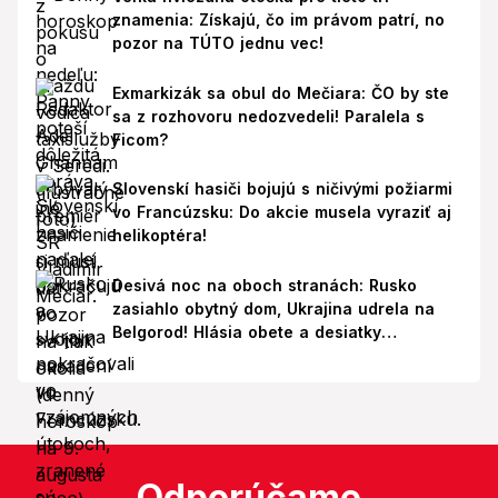
znamenia: Získajú, čo im právom patrí, no
pozor na TÚTO jednu vec!
Exmarkizák sa obul do Mečiara: ČO by ste
sa z rozhovoru nedozvedeli! Paralela s
Ficom?
Slovenskí hasiči bojujú s ničivými požiarmi
vo Francúzsku: Do akcie musela vyraziť aj
helikoptéra!
Desivá noc na oboch stranách: Rusko
zasiahlo obytný dom, Ukrajina udrela na
Belgorod! Hlásia obete a desiatky
zranených
Odporúčame