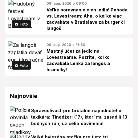
09. aug. 2026 o 06:00
Veľké porovnanie cien jedla! Pohoda
vs. Lovestream: Aha, o koľko viac
zacvakáte v Bratislave za burger či
Foto
langoš
08. aug. 2026 o 16:30
Mastný účet za jedlo na
Lovestreame: Pozrite, koľko
zacvakala Lenka za langoš a
Foto
hranolky!
Najnovšie
Spravodlivosť pre brutálne napadnutého
taxikára: Tínedžeri (17), ktorí mu zasadili 13
bodných rán, už čelia obvineniu!
Veľká hviezdna otočka pre tieto tri