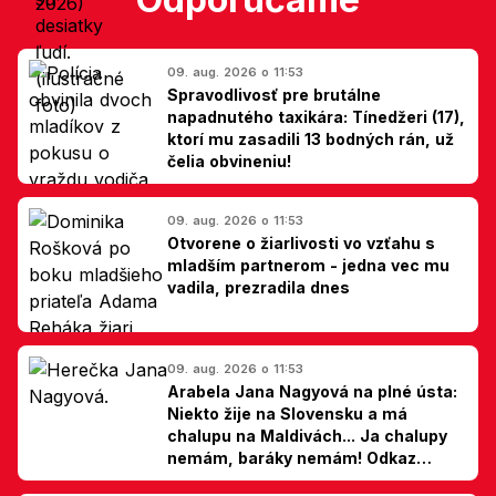
09. aug. 2026 o 11:53
Spravodlivosť pre brutálne
napadnutého taxikára: Tínedžeri (17),
ktorí mu zasadili 13 bodných rán, už
čelia obvineniu!
09. aug. 2026 o 11:53
Otvorene o žiarlivosti vo vzťahu s
mladším partnerom - jedna vec mu
vadila, prezradila dnes
09. aug. 2026 o 11:53
Arabela Jana Nagyová na plné ústa:
Niekto žije na Slovensku a má
chalupu na Maldivách... Ja chalupy
nemám, baráky nemám! Odkaz
Slovákom