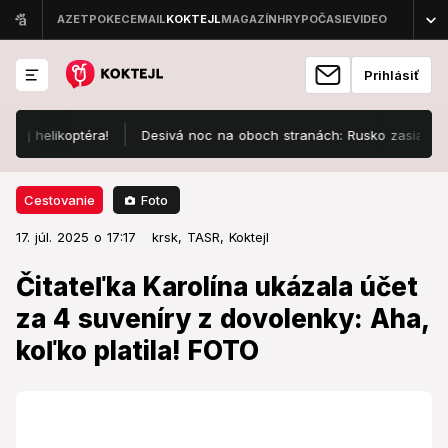
Prihlásiť
elikoptéra!
Desivá noc na oboch stranách: Rusko zasiahlo obytný
Foto
Cestovanie
17. júl. 2025 o 17:17
Cestovanie
17. júl. 2025 o 17:17
Čitateľka Karolína ukázala účet za
krsk,
TASR,
Koktejl
4 suveníry z dovolenky: Aha,
Čitateľka Karolína ukázala účet
koľko platila! FOTO
za 4 suveníry z dovolenky: Aha,
koľko platila! FOTO
Dali by ste toľko za suveníry?