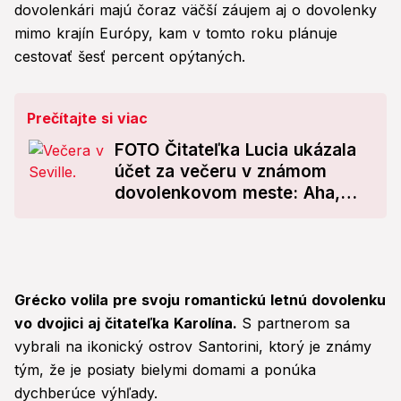
dovolenkári majú čoraz väčší záujem aj o dovolenky
mimo krajín Európy, kam v tomto roku plánuje
cestovať šesť percent opýtaných.
Prečítajte si viac
FOTO Čitateľka Lucia ukázala
účet za večeru v známom
dovolenkovom meste: Aha,
koľko platili dve osoby!
Grécko volila pre svoju romantickú letnú dovolenku
vo dvojici aj čitateľka Karolína.
S partnerom sa
vybrali na ikonický ostrov Santorini, ktorý je známy
tým, že je posiaty bielymi domami a ponúka
dychberúce výhľady.