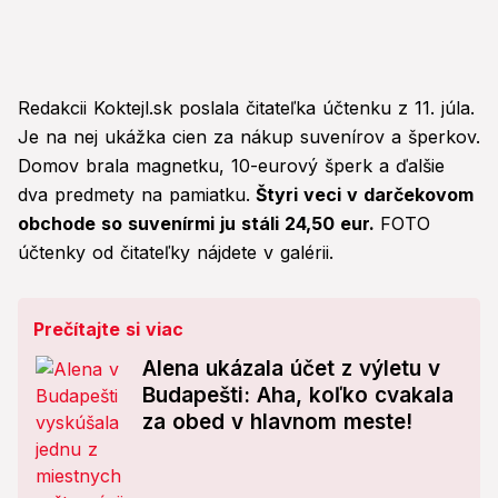
Redakcii Koktejl.sk poslala čitateľka účtenku z 11. júla.
Je na nej ukážka cien za nákup suvenírov a šperkov.
Domov brala magnetku, 10-eurový šperk a ďalšie
dva predmety na pamiatku.
Štyri veci v darčekovom
obchode so suvenírmi ju stáli 24,50 eur.
FOTO
účtenky od čitateľky nájdete v galérii.
Prečítajte si viac
Alena ukázala účet z výletu v
Budapešti: Aha, koľko cvakala
za obed v hlavnom meste!