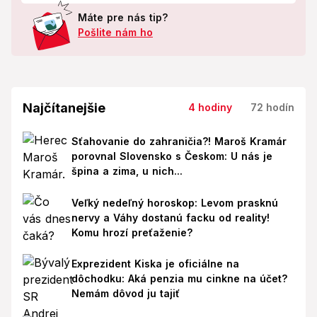
Máte pre nás tip?
Pošlite nám ho
Najčítanejšie
4 hodiny
72 hodín
Sťahovanie do zahraničia?! Maroš Kramár
porovnal Slovensko s Českom: U nás je
špina a zima, u nich...
Veľký nedeľný horoskop: Levom prasknú
nervy a Váhy dostanú facku od reality!
Komu hrozí preťaženie?
Exprezident Kiska je oficiálne na
dôchodku: Aká penzia mu cinkne na účet?
Nemám dôvod ju tajiť