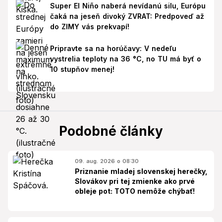
Super El Niño naberá nevídanú silu, Európu
čaká na jeseň divoký ZVRAT: Predpoveď až
do ZIMY vás prekvapí!
Pripravte sa na horúčavy: V nedeľu
vystrelia teploty na 36 °C, no TU má byť o
10 stupňov menej!
Podobné články
09. aug. 2026 o 08:30
Priznanie mladej slovenskej herečky,
Slovákov pri tej zmienke ako prvé
obleje pot: TOTO nemôže chýbať!