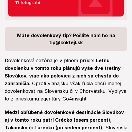
11 fotografií
Máte dovolenkový tip? Pošlite nám ho na
tip@koktejl.sk
Dovolenková sezóna je v plnom prúde!
Letnú
dovolenku v tomto roku plánujú vyše dve tretiny
Slovákov, viac ako polovica z nich sa chystá do
zahraničia.
Oproti vlaňajšku však ľudia chcú menej
dovolenkovať na Slovensku či v Chorvátsku. Vyplýva
to z prieskumu agentúry Go4insight.
Medzi obľúbené dovolenkové destinácie Slovákov
aj v tomto roku patrí Grécko (osem percent),
Taliansko či Turecko (po sedem percent).
Slovenskí