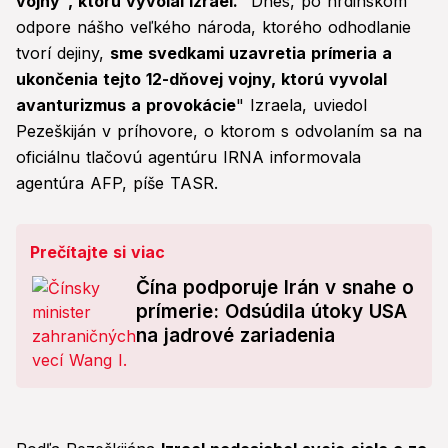
vojny", ktorú vyvolal Izrael.
"Dnes, po hrdinskom
odpore nášho veľkého národa, ktorého odhodlanie
tvorí dejiny,
sme svedkami uzavretia prímeria a
ukončenia tejto 12-dňovej vojny, ktorú vyvolal
avanturizmus a provokácie
" Izraela, uviedol
Pezeškiján v príhovore, o ktorom s odvolaním sa na
oficiálnu tlačovú agentúru IRNA informovala
agentúra AFP, píše TASR.
Prečítajte si viac
Čína podporuje Irán v snahe o
prímerie: Odsúdila útoky USA
na jadrové zariadenia