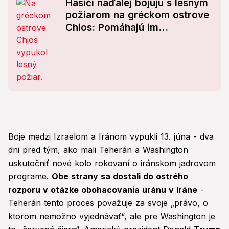
Hasiči naďalej bojujú s lesným
požiarom na gréckom ostrove
Chios: Pomáhajú im
dobrovoľníci
Boje medzi Izraelom a Iránom vypukli 13. júna - dva
dni pred tým, ako mali Teherán a Washington
uskutočniť nové kolo rokovaní o iránskom jadrovom
programe.
Obe strany sa dostali do ostrého
rozporu v otázke obohacovania uránu v Iráne
-
Teherán tento proces považuje za svoje „právo, o
ktorom nemožno vyjednávať“, ale pre Washington je