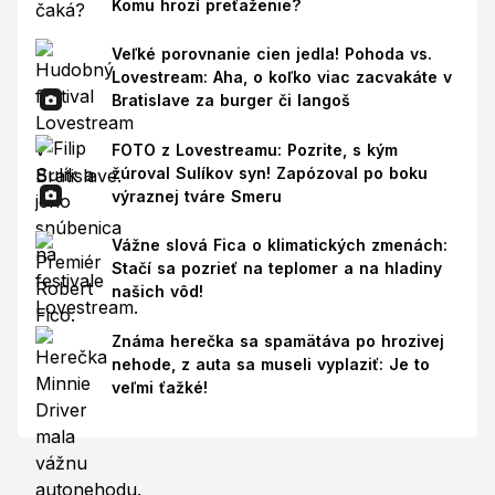
Komu hrozí preťaženie?
Veľké porovnanie cien jedla! Pohoda vs.
Lovestream: Aha, o koľko viac zacvakáte v
Bratislave za burger či langoš
FOTO z Lovestreamu: Pozrite, s kým
žúroval Sulíkov syn! Zapózoval po boku
výraznej tváre Smeru
Vážne slová Fica o klimatických zmenách:
Stačí sa pozrieť na teplomer a na hladiny
našich vôd!
Známa herečka sa spamätáva po hrozivej
nehode, z auta sa museli vyplaziť: Je to
veľmi ťažké!