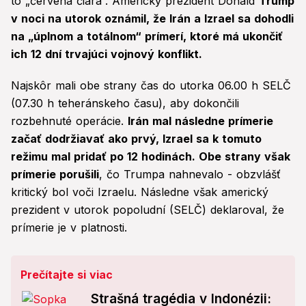
to „červená čiara“. Americký prezident Donald
Trump
v noci na utorok oznámil, že Irán a Izrael sa dohodli
na „úplnom a totálnom“ prímerí, ktoré má ukončiť
ich 12 dní trvajúci vojnový konflikt.
Najskôr mali obe strany čas do utorka 06.00 h SELČ
(07.30 h teheránskeho času), aby dokončili
rozbehnuté operácie.
Irán mal následne prímerie
začať dodržiavať ako prvý, Izrael sa k tomuto
režimu mal pridať po 12 hodinách. Obe strany však
prímerie porušili
, čo Trumpa nahnevalo - obzvlášť
kritický bol voči Izraelu. Následne však americký
prezident v utorok popoludní (SELČ) deklaroval, že
prímerie je v platnosti.
Prečítajte si viac
Strašná tragédia v Indonézii: