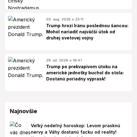
03. aug. 2026 o 23:11
Trump hrozí Iránu poslednou šancou:
Mohol nariadiť najväčší útok od
druhej svetovej vojny
29. júl. 2026 o 16:47
Trump po prekvapivom útoku na
americké jednotky buchol do stola:
Dostanú poriadny výprask!
Najnovšie
Veľký nedeľný horoskop: Levom prasknú
nervy a Váhy dostanú facku od reality!