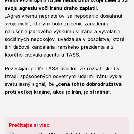
Podľa Pezeškijána
Izrael nedosiahol svoje ciele a za
svoju agresiu voči Iránu draho zaplatil.
„Agresívnemu nepriateľovi sa nepodarilo dosiahnuť
svoje ciele“, ktorými bolo zničenie zariadení a
narušenie jadrového výskumu v Iráne a vyvolanie
sociálnych nepokojov, uvádza sa v posolstve, ktoré
šíri tlačová kancelária iránskeho prezidenta a z
ktorého citovala agentúra TASS.
Pezeškiján podľa TASS uviedol, že rozsah škôd v
Izraeli spôsobených odvetnými údermi Iránu vyslal
svetu jasný signál, že
„cena tohto dobrodružstva
proti veľkej krajine, akou je Irán, je strašná“.
Prečítajte si viac