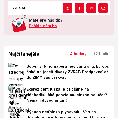
Zdieľať
Máte pre nás tip?
Pošlite nám ho
Najčítanejšie
4 hodiny
72 hodín
Super El Niño naberá nevídanú silu, Európu
čaká na jeseň divoký ZVRAT: Predpoveď až
do ZIMY vás prekvapí!
Exprezident Kiska je oficiálne na
dôchodku: Aká penzia mu cinkne na účet?
Nemám dôvod ju tajiť
Výbuch neďaleko plynovodu: Von sa
dostali nové informácie o drone, ktorý sa