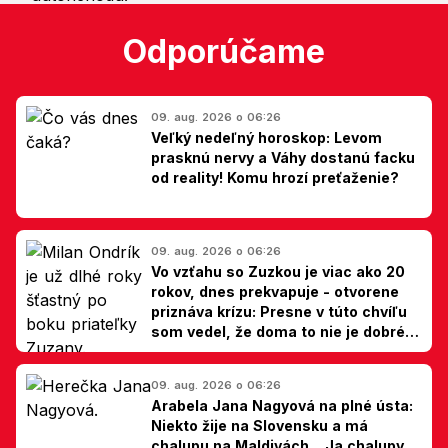
Odporúčame
09. aug. 2026 o 06:26
Veľký nedeľný horoskop: Levom
prasknú nervy a Váhy dostanú facku
od reality! Komu hrozí preťaženie?
09. aug. 2026 o 06:26
Vo vzťahu so Zuzkou je viac ako 20
rokov, dnes prekvapuje - otvorene
priznáva krízu: Presne v túto chvíľu
som vedel, že doma to nie je dobré,
hovorí Milan Ondrík
09. aug. 2026 o 06:26
Arabela Jana Nagyová na plné ústa:
Niekto žije na Slovensku a má
chalupu na Maldivách... Ja chalupy