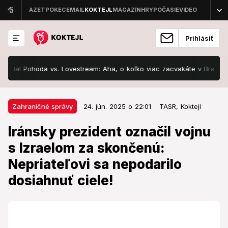
Prihlásiť
 Pohoda vs. Lovestream: Aha, o koľko viac zacvakáte v Bratislave za b
24. jún. 2025 o 22:01
Zahraničné správy
Zahraničné správy
24. jún. 2025 o 22:01
TASR,
Koktejl
Iránsky prezident označil vojnu s
Iránsky prezident označil vojnu
Izraelom za skončenú:
s Izraelom za skončenú:
Nepriateľovi sa nepodarilo
Nepriateľovi sa nepodarilo
dosiahnuť ciele!
dosiahnuť ciele!
Rozsah škôd v Izraeli spôsobených odvetnými údermi
Iránu vyslal svetu jasný signál.