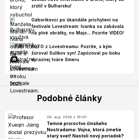
zrútil v Bulharsku!
Gáboríkovci po škandále prichytení na
festivale Lovestream: Ivanka sa zabávala
na plné obrátky, no Majo... Pozrite VIDEO!
FOTO z Lovestreamu: Pozrite, s kým
žúroval Sulíkov syn! Zapózoval po boku
výraznej tváre Smeru
Podobné články
06. aug. 2026 o 19:00
Temné proroctvo čínskeho
Nostradama: Vojna, ktorá zmetie
starý svet! Nastolí nový poriadok?