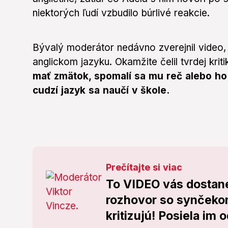
niektorých ľudí vzbudilo búrlivé reakcie.
Bývalý moderátor nedávno zverejnil video,
anglickom jazyku. Okamžite čelil tvrdej kri
mať zmätok, spomalí sa mu reč alebo ho 
cudzí jazyk sa naučí v škole.
Prečítajte si viac
To VIDEO vás dostane!
rozhovor so synčeko
kritizujú! Posiela im 