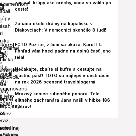
zasiahli krúpy ako orechy, voda sa valila po
ceste!
Záhada okolo drámy na kúpalisku v
Diakovciach: V nemocnici skončilo 8 ľudí!
FOTO Pozrite, v čom sa ukázal Karol III.:
Pohľad vám hneď padne na dolnú časť jeho
tela!
Nečakajte, zbaľte si kufre a cestujte na
vlastnú päsť! TOTO sú najlepšie destinácie
na rok 2026 ocenené travelblogermi
Mrazivý koniec rutinného ponoru: Telo
elitného záchranára Jana našli v hĺbke 186
metrov!