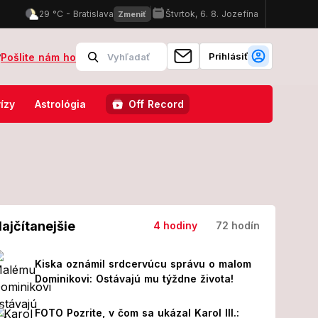
Prihlásiť
?
Pošlite nám ho
ocnici skončilo 8 ľudí!
FOTO Pozrite, v čom sa ukázal Karol III.:
ízy
Astrológia
Off Record
ajčítanejšie
4 hodiny
72 hodín
Kiska oznámil srdcervúcu správu o malom
Dominikovi: Ostávajú mu týždne života!
FOTO Pozrite, v čom sa ukázal Karol III.: