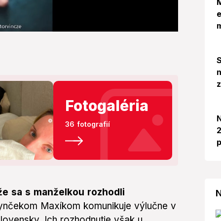
M
e
S
n
Fotogaléria
N
36 fotografií
2
p
 že sa s manželkou rozhodli
N
ynčekom Maxíkom komunikuje výlučne v
 slovensky. Ich rozhodnutie však u