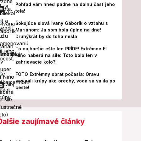
Pohľad vám hneď padne na dolnú časť jeho
tela!
Šokujúce slová Ivany Gáborík o vzťahu s
Mariánom: Ja som bola úplne na dne!
Druhýkrát by do toho nešla
To najhoršie ešte len PRÍDE! Extrémne El
Niño naberá na sile: Toto bolo len v
zahrievacie kolo?!
FOTO Extrémny obrat počasia: Oravu
zasiahli krúpy ako orechy, voda sa valila po
ceste!
Ďalšie zaujímavé články