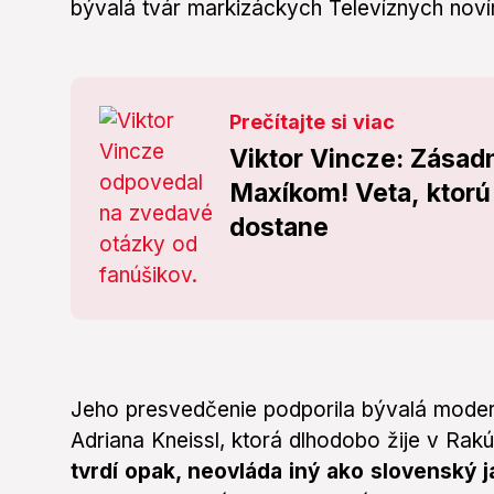
bývalá tvár markizáckych Televíznych noví
Prečítajte si viac
Viktor Vincze: Zása
Maxíkom! Veta, ktorú
dostane
Jeho presvedčenie podporila bývalá moder
Adriana Kneissl, ktorá dlhodobo žije v Rakú
tvrdí opak, neovláda iný ako slovenský j