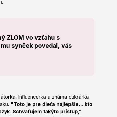
n.
dný ZLOM vo vzťahu s
 mu synček povedal, vás
átorka, influencerka a známa cukrárka
sku.
"Toto je pre dieťa najlepšie... kto
azyk. Schvaľujem takýto prístup,"