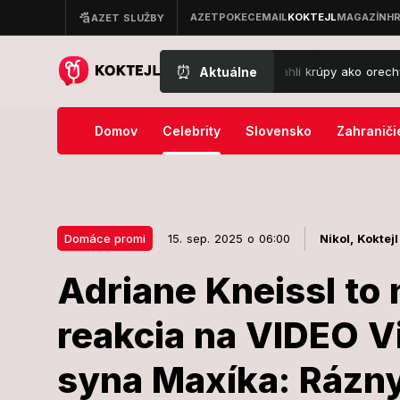
⏰
Aktuálne
rémny obrat počasia: Oravu zasiahli krúpy ako orechy, voda sa valila
Domov
Celebrity
Slovensko
Zahraniči
Domáce promi
15. sep. 2025 o 06:00
Nikol,
Koktejl
Adriane Kneissl to 
15. sep. 2025 o 06:00
Domáce promi
reakcia na VIDEO V
Adriane Kneis
syna Maxíka: Rázn