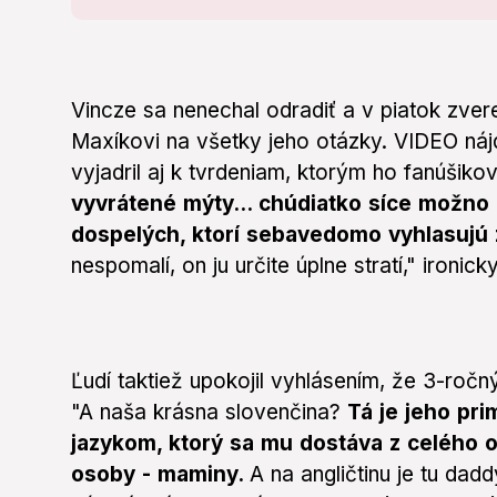
Vincze sa nenechal odradiť a v piatok zver
Maxíkovi na všetky jeho otázky. VIDEO náj
vyjadril aj k tvrdeniam, ktorým ho fanúšikovi
vyvrátené mýty... chúdiatko síce možno
dospelých, ktorí sebavedomo vyhlasujú 
nespomalí, on ju určite úplne stratí," ironic
Ľudí taktiež upokojil vyhlásením, že 3-roč
"A naša krásna slovenčina?
Tá je jeho pr
jazykom, ktorý sa mu dostáva z celého o
osoby - maminy.
A na angličtinu je tu dadd