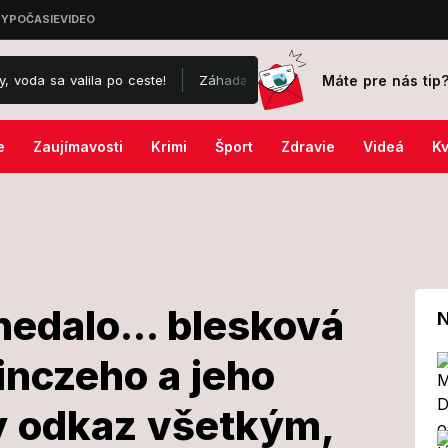
Máte pre nás tip
 po ceste!
Záhada okolo drámy na kúpalisku v Diakovciach: V nem
e
Zaujímavosti
Krimi
Šport
Zdravie
Videá
Kv
nedalo... blesková
N
inczeho a jeho
sl to nedalo...
y odkaz všetkým,