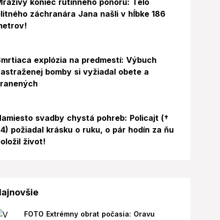
razivý koniec rutinného ponoru: Telo
litného záchranára Jana našli v hĺbke 186
metrov!
mrtiaca explózia na predmestí: Výbuch
astraženej bomby si vyžiadal obete a
zranených
amiesto svadby chystá pohreb: Policajt (†
4) požiadal krásku o ruku, o pár hodín za ňu
oložil život!
ajnovšie
FOTO Extrémny obrat počasia: Oravu