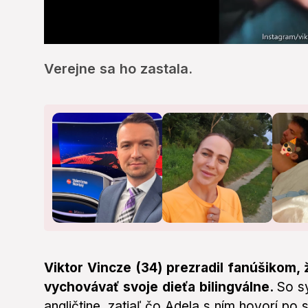
0
of
Verejne sa ho zastala.
1
minute,
19
seconds
Volume
0%
Viktor Vincze (34) prezradil fanúšikom,
vychovávať svoje dieťa bilingválne.
So s
angličtine, zatiaľ čo Adela s ním hovorí po