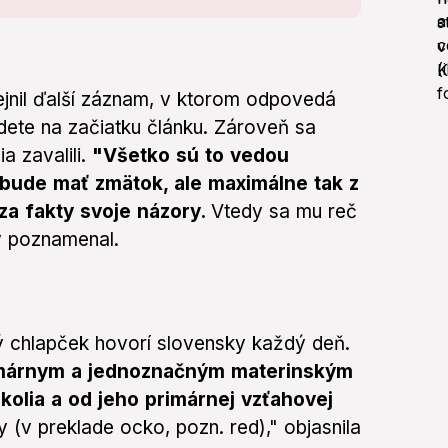
ejnil ďalší záznam, v ktorom odpovedá
dete na začiatku článku. Zároveň sa
a zavalili.
"Všetko sú to vedou
 bude mať zmätok, ale maximálne tak z
za fakty svoje názory.
Vtedy sa mu reč
ky poznamenal.
ný chlapček hovorí slovensky každý deň.
imárnym a jednoznačným materinským
kolia a od jeho primárnej vzťahovej
y
(v preklade ocko, pozn. red)," objasnila