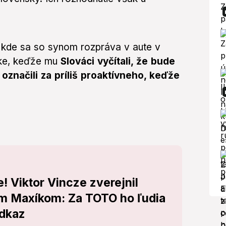
 kde sa so synom rozpráva v aute v
tike, keďže mu
Slováci vyčítali, že bude
označili za príliš proaktívneho, keďže
 Viktor Vincze zverejnil
m Maxíkom: Za TOTO ho ľudia
odkaz