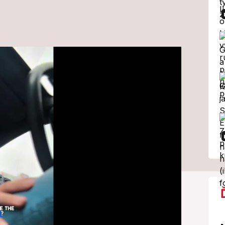
kcia na VIDEO
eho syna
y odkaz
í...