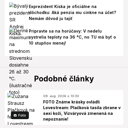
Exprezident Kiska je oficiálne na
dôchodku: Aká penzia mu cinkne na účet?
Nemám dôvod ju tajiť
Pripravte sa na horúčavy: V nedeľu
vystrelia teploty na 36 °C, no TU má byť o
10 stupňov menej!
Podobné články
09. aug. 2026 o 13:30
FOTO Známe krásky ovládli
Lovestream: Plačková tasila zbrane v
sexi koži, Vizváryová zmenená na
Foto
nepoznanie!