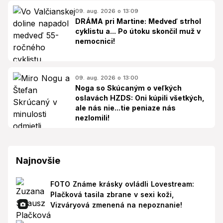
09. aug. 2026 o 13:09
DRÁMA pri Martine: Medveď strhol
cyklistu a... Po útoku skončil muž v
nemocnici!
09. aug. 2026 o 13:00
Noga so Skúcaným o veľkých
oslavách HZDS: Oni kúpili všetkých,
ale nás nie...tie peniaze nás
nezlomili!
Najnovšie
FOTO Známe krásky ovládli Lovestream:
Plačková tasila zbrane v sexi koži,
Vizváryová zmenená na nepoznanie!