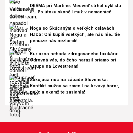
DRÁMA pri Martine: Medveď strhol cyklistu
a... Po útoku skončil muž v nemocnici!
Noga so Skúcaným o veľkých oslavách
HZDS: Oni kúpili všetkých, ale nás nie...tie
peniaze nás nezlomili!
Kuriózna nehoda zdrogovaného taxikára:
Odrovná vás, do čoho narazil priamo pri
vstupe na Lovestream!
Šokujúca noc na západe Slovenska:
Konflikt mužov sa zmenil na krvavý horor,
polícia okamžite zasiahla!