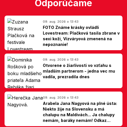
Odporúčame
09. aug. 2026 o 13:43
FOTO Známe krásky ovládli
Lovestream: Plačková tasila zbrane v
sexi koži, Vizváryová zmenená na
nepoznanie!
09. aug. 2026 o 13:43
Otvorene o žiarlivosti vo vzťahu s
mladším partnerom - jedna vec mu
vadila, prezradila dnes
09. aug. 2026 o 13:43
Arabela Jana Nagyová na plné ústa:
Niekto žije na Slovensku a má
chalupu na Maldivách... Ja chalupy
nemám, baráky nemám! Odkaz
Slovákom