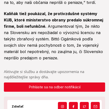
na to, aby naši občania neprišli o peniaze,“ tvrdí.
Kaliňák tiež poukázal, že protivzdušné systémy
KUB, ktoré ministerstvo obrany predalo súkromnej
firme, boli nefunkčné.
Argumentoval tým, že nikto
na Slovensku ani nepožiadal o vývoznú licenciu na
takýto zbraňový systém. Bittó Cigániková podľa
svojich slov nemá pochybnosti o tom, že vojenský
materiál bol nepotrebný, no zaujíma ju, či Slovensko
neprišlo predajom o peniaze.
Aktivujte si službu a dostávajte upozornenia na
najdôležitejšie správy dňa.
Prihláste sa na odber notifikácií
Zdieľať