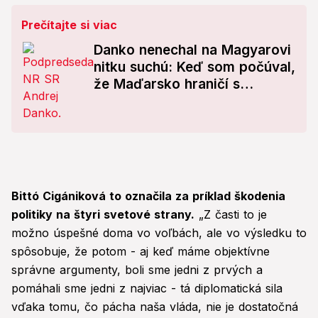
Prečítajte si viac
Danko nenechal na Magyarovi
nitku suchú: Keď som počúval,
že Maďarsko hraničí s
Maďarskom, tak som si
uvedomil...
Bittó Cigániková to označila za príklad škodenia
politiky na štyri svetové strany.
„Z časti to je
možno úspešné doma vo voľbách, ale vo výsledku to
spôsobuje, že potom - aj keď máme objektívne
správne argumenty, boli sme jedni z prvých a
pomáhali sme jedni z najviac - tá diplomatická sila
vďaka tomu, čo pácha naša vláda, nie je dostatočná