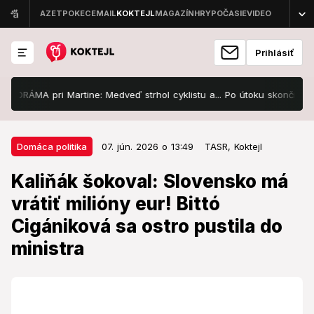
Prihlásiť
ÁMA pri Martine: Medveď strhol cyklistu a... Po útoku skončil muž v ne
07. jún. 2026 o 13:49
Domáca politika
Domáca politika
07. jún. 2026 o 13:49
TASR,
Koktejl
Kaliňák šokoval: Slovensko má
Kaliňák šokoval: Slovensko má
vrátiť milióny eur! Bittó
vrátiť milióny eur! Bittó
Cigániková sa ostro pustila do
Cigániková sa ostro pustila do
ministra
ministra
Aký je dôvod?