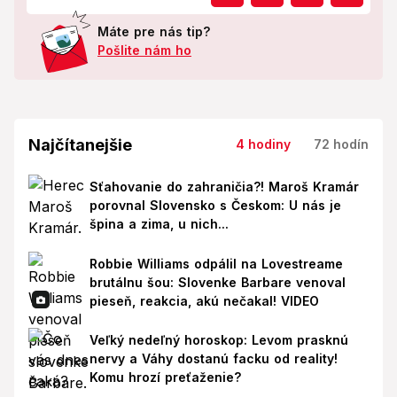
Máte pre nás tip?
Pošlite nám ho
Najčítanejšie
4 hodiny
72 hodín
Sťahovanie do zahraničia?! Maroš Kramár
porovnal Slovensko s Českom: U nás je
špina a zima, u nich...
Robbie Williams odpálil na Lovestreame
brutálnu šou: Slovenke Barbare venoval
pieseň, reakcia, akú nečakal! VIDEO
Veľký nedeľný horoskop: Levom prasknú
nervy a Váhy dostanú facku od reality!
Komu hrozí preťaženie?