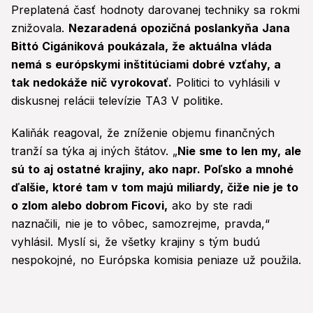
Preplatená časť hodnoty darovanej techniky sa rokmi
znižovala.
Nezaradená opozičná poslankyňa Jana
Bittó Cigániková poukázala, že aktuálna vláda
nemá s európskymi inštitúciami dobré vzťahy, a
tak nedokáže nič vyrokovať.
Politici to vyhlásili v
diskusnej relácii televízie TA3 V politike.
Kaliňák reagoval, že zníženie objemu finančných
tranží sa týka aj iných štátov. „
Nie sme to len my, ale
sú to aj ostatné krajiny, ako napr. Poľsko a mnohé
ďalšie, ktoré tam v tom majú miliardy, čiže nie je to
o zlom alebo dobrom Ficovi,
ako by ste radi
naznačili, nie je to vôbec, samozrejme, pravda,“
vyhlásil. Myslí si, že všetky krajiny s tým budú
nespokojné, no Európska komisia peniaze už použila.