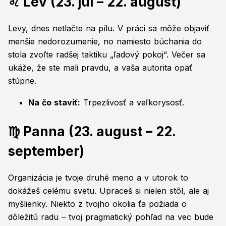
♌ Lev (23. júl – 22. august)
Levy, dnes netlačte na pílu. V práci sa môže objaviť
menšie nedorozumenie, no namiesto búchania do
stola zvoľte radšej taktiku „ľadový pokoj“. Večer sa
ukáže, že ste mali pravdu, a vaša autorita opäť
stúpne.
Na čo staviť:
Trpezlivosť a veľkorysosť.
♍ Panna (23. august – 22.
september)
Organizácia je tvoje druhé meno a v utorok to
dokážeš celému svetu. Upraceš si nielen stôl, ale aj
myšlienky. Niekto z tvojho okolia ťa požiada o
dôležitú radu – tvoj pragmatický pohľad na vec bude