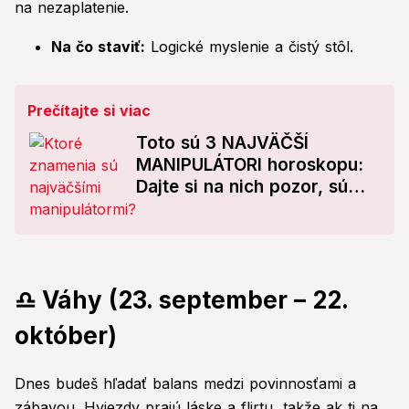
na nezaplatenie.
Na čo staviť:
Logické myslenie a čistý stôl.
Prečítajte si viac
Toto sú 3 NAJVÄČŠÍ
MANIPULÁTORI horoskopu:
Dajte si na nich pozor, sú
pripravení na všetko!
♎ Váhy (23. september – 22.
október)
Dnes budeš hľadať balans medzi povinnosťami a
zábavou. Hviezdy prajú láske a flirtu, takže ak ti na