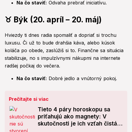
Na čo staviť:
Odvaha prebrať iniciatívu.
♉ Býk (20. apríl – 20. máj)
Hviezdy ti dnes radia spomaliť a dopriať si trochu
luxusu. Či už to bude drahšia káva, alebo kúsok
koláča po obede, zaslúžiš si to. Finančne sa situácia
stabilizuje, no s impulzívnymi nákupmi na internete
radšej počkaj do večera.
Na čo staviť:
Dobré jedlo a vnútorný pokoj.
Prečítajte si viac
Tieto 4 páry horoskopu sa
priťahujú ako magnety: V
skutočnosti je ich vzťah čistá
POHROMA!