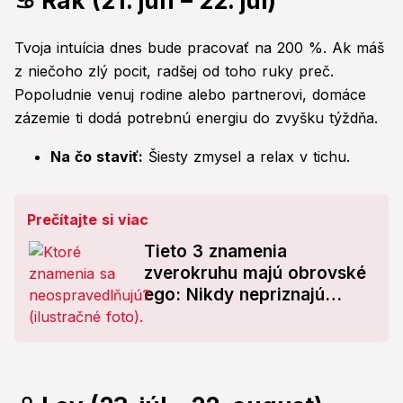
♋ Rak (21. jún – 22. júl)
Tvoja intuícia dnes bude pracovať na 200 %. Ak máš
z niečoho zlý pocit, radšej od toho ruky preč.
Popoludnie venuj rodine alebo partnerovi, domáce
zázemie ti dodá potrebnú energiu do zvyšku týždňa.
Na čo staviť:
Šiesty zmysel a relax v tichu.
Prečítajte si viac
Tieto 3 znamenia
zverokruhu majú obrovské
ego: Nikdy nepriznajú
chybu a nikdy nepovedia
PREPÁČ!