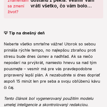
dostanú z pekla: Vesmír vám
vráti všetko, čo vám bolo
nespravodlivo vzaté!
💡 Tip na dnešný deň
Neberte všetko smrteľne vážne! Utorok so sebou
prináša rýchle tempo, no najlepšou zbraňou proti
stresu bude dnes úsmev a nadhľad. Ak sa niečo
nepodarí na prvýkrát, namiesto hnevu sa nad tým
pousmejte – vesmír má pre vás pravdepodobne
pripravený lepší plán. A nezabudnite si dnes dopriať
aspoň 15 minút len pre seba a svoju obľúbenú kávu
či čaj.
Tento článok bol vygenerovaný použitím modelu
umelej inteligencie a skontrolovaný redakciou.