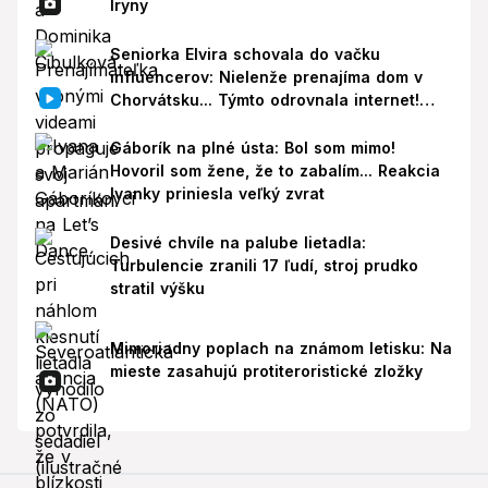
Iryny
Seniorka Elvira schovala do vačku
influencerov: Nielenže prenajíma dom v
Chorvátsku... Týmto odrovnala internet!
VIDEO
Gáborík na plné ústa: Bol som mimo!
Hovoril som žene, že to zabalím... Reakcia
Ivanky priniesla veľký zvrat
Desivé chvíle na palube lietadla:
Turbulencie zranili 17 ľudí, stroj prudko
stratil výšku
Mimoriadny poplach na známom letisku: Na
mieste zasahujú protiteroristické zložky