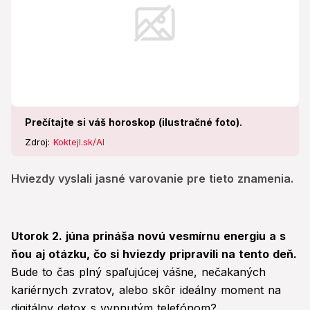
Prečítajte si váš horoskop (ilustračné foto).
Zdroj:
Koktejl.sk/AI
Hviezdy vyslali jasné varovanie pre tieto znamenia.
Utorok 2. júna prináša novú vesmírnu energiu a s
ňou aj otázku, čo si hviezdy pripravili na tento deň.
Bude to čas plný spaľujúcej vášne, nečakaných
kariérnych zvratov, alebo skôr ideálny moment na
digitálny detox s vypnutým telefónom?