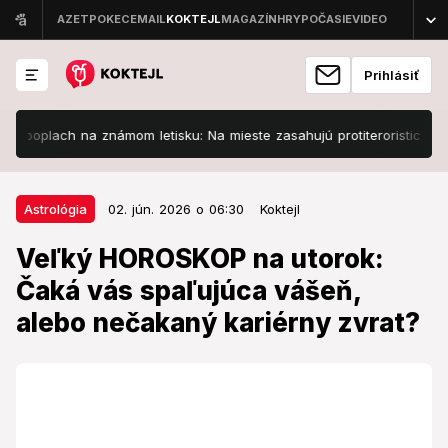
Prihlásiť
h na známom letisku: Na mieste zasahujú protiteroristické zložky
02. jún. 2026 o 06:30
Astrológia
Astrológia
02. jún. 2026 o 06:30
Koktejl
Veľký HOROSKOP na utorok: Čaká
Veľký HOROSKOP na utorok:
vás spaľujúca vášeň, alebo
Čaká vás spaľujúca vášeň,
nečakaný kariérny zvrat?
alebo nečakaný kariérny zvrat?
Hviezdy vyslali jasné varovanie pre tieto znamenia.