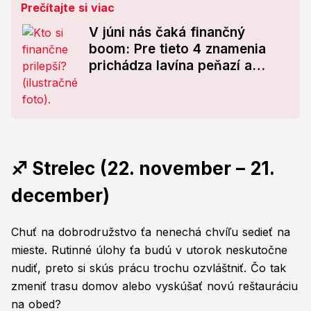
Prečítajte si viac
V júni nás čaká finančný
boom: Pre tieto 4 znamenia
prichádza lavína peňazí a
šťastia! Ste medzi nimi aj vy?
♐ Strelec (22. november – 21.
december)
Chuť na dobrodružstvo ťa nenechá chvíľu sedieť na
mieste. Rutinné úlohy ťa budú v utorok neskutočne
nudiť, preto si skús prácu trochu ozvláštniť. Čo tak
zmeniť trasu domov alebo vyskúšať novú reštauráciu
na obed?