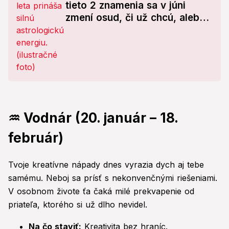
tieto 2 znamenia sa v júni
zmení osud, či už chcú, alebo
nie!
♒ Vodnár (20. január – 18.
február)
Tvoje kreatívne nápady dnes vyrazia dych aj tebe
samému. Neboj sa prísť s nekonvenčnými riešeniami.
V osobnom živote ťa čaká milé prekvapenie od
priateľa, ktorého si už dlho nevidel.
Na čo staviť:
Kreativita bez hraníc.