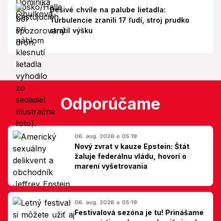
Desivé chvíle na palube lietadla:
Turbulencie zranili 17 ľudí, stroj prudko
stratil výšku
Odporúčame
06. aug. 2026 o 05:19
Nový zvrat v kauze Epstein: Štát
žaluje federálnu vládu, hovorí o
marení vyšetrovania
06. aug. 2026 o 05:19
Festivalová sezóna je tu! Prinášame