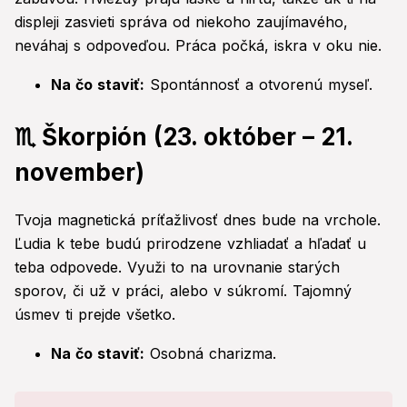
displeji zasvieti správa od niekoho zaujímavého,
neváhaj s odpoveďou. Práca počká, iskra v oku nie.
Na čo staviť:
Spontánnosť a otvorenú myseľ.
♏ Škorpión (23. október – 21.
november)
Tvoja magnetická príťažlivosť dnes bude na vrchole.
Ľudia k tebe budú prirodzene vzhliadať a hľadať u
teba odpovede. Využi to na urovnanie starých
sporov, či už v práci, alebo v súkromí. Tajomný
úsmev ti prejde všetko.
Na čo staviť:
Osobná charizma.