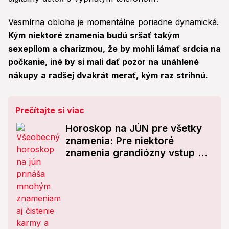
Vesmírna obloha je momentálne poriadne dynamická.
Kým niektoré znamenia budú sršať takým
sexepílom a charizmou, že by mohli lámať srdcia na
počkanie, iné by si mali dať pozor na unáhlené
nákupy a radšej dvakrát merať, kým raz strihnú.
Prečítajte si viac
Horoskop na JÚN pre všetky
znamenia: Pre niektoré
znamenia grandiózny vstup do
leta, pre iné skúška
trpezlivosti!