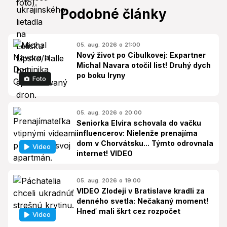
Podobné články
05. aug. 2026 o 21:00
Nový život po Cibulkovej: Expartner
Michal Navara otočil list! Druhý dych
po boku Iryny
Foto
05. aug. 2026 o 20:00
Seniorka Elvira schovala do vačku
influencerov: Nielenže prenajíma
dom v Chorvátsku... Týmto odrovnala
Video
internet! VIDEO
05. aug. 2026 o 19:00
VIDEO Zlodeji v Bratislave kradli za
denného svetla: Nečakaný moment!
Hneď mali škrt cez rozpočet
Video