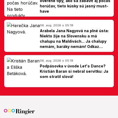
overené tipy, ako sa zabaviť aj počas
horúčav, tieto kúsky sú jasný must-
have
06. aug. 2026 o 05:19
Arabela Jana Nagyová na plné ústa:
Niekto žije na Slovensku a má
chalupu na Maldivách... Ja chalupy
nemám, baráky nemám! Odkaz
Slovákom
06. aug. 2026 o 05:19
Podpásovka v úvode Let's Dance?
Kristián Baran si nebral servítku: Ja
som stratil slová!