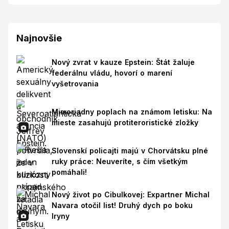
Najnovšie
Nový zvrat v kauze Epstein: Štát žaluje
federálnu vládu, hovorí o marení
vyšetrovania
Mimoriadny poplach na známom letisku: Na
mieste zasahujú protiteroristické zložky
Slovenskí policajti majú v Chorvátsku plné
ruky práce: Neuveríte, s čím všetkým
pomáhali!
Nový život po Cibulkovej: Expartner Michal
Navara otočil list! Druhý dych po boku
Iryny