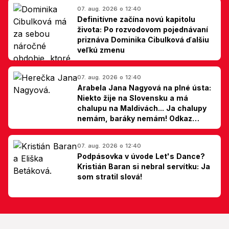
07. aug. 2026 o 12:40
Definitívne začína novú kapitolu
života: Po rozvodovom pojednávaní
priznáva Dominika Cibulková ďalšiu
veľkú zmenu
07. aug. 2026 o 12:40
Arabela Jana Nagyová na plné ústa:
Niekto žije na Slovensku a má
chalupu na Maldivách... Ja chalupy
nemám, baráky nemám! Odkaz
Slovákom
07. aug. 2026 o 12:40
Podpásovka v úvode Let's Dance?
Kristián Baran si nebral servítku: Ja
som stratil slová!