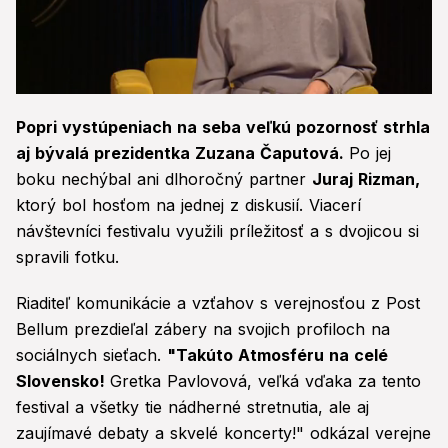
0
seconds
Popri vystúpeniach na seba veľkú pozornosť strhla
of
53
aj bývalá prezidentka Zuzana Čaputová.
Po jej
seconds
boku nechýbal ani dlhoročný partner
Juraj Rizman,
ktorý bol hosťom na jednej z diskusií. Viacerí
návštevníci festivalu využili príležitosť a s dvojicou si
spravili fotku.
Riaditeľ komunikácie a vzťahov s verejnosťou z Post
Bellum prezdieľal zábery na svojich profiloch na
sociálnych sieťach.
"Takúto Atmosféru na celé
Slovensko!
Gretka Pavlovová, veľká vďaka za tento
festival a všetky tie nádherné stretnutia, ale aj
zaujímavé debaty a skvelé koncerty!" odkázal verejne