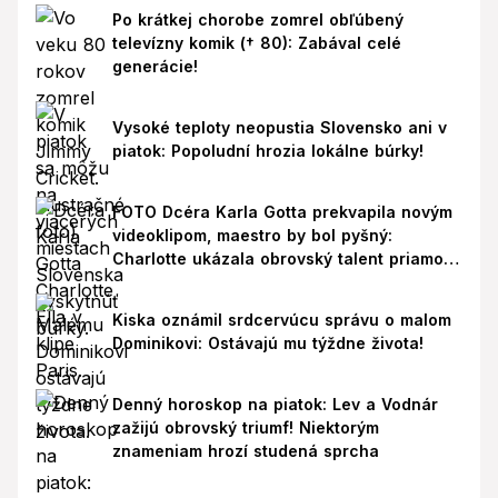
Po krátkej chorobe zomrel obľúbený
televízny komik († 80): Zabával celé
generácie!
Vysoké teploty neopustia Slovensko ani v
piatok: Popoludní hrozia lokálne búrky!
FOTO Dcéra Karla Gotta prekvapila novým
videoklipom, maestro by bol pyšný:
Charlotte ukázala obrovský talent priamo v
Paríži!
Kiska oznámil srdcervúcu správu o malom
Dominikovi: Ostávajú mu týždne života!
Denný horoskop na piatok: Lev a Vodnár
zažijú obrovský triumf! Niektorým
znameniam hrozí studená sprcha