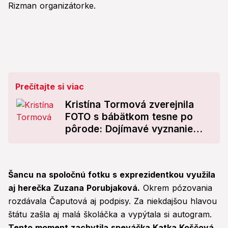
Rizman organizátorke.
Prečítajte si viac
Kristína Tormová zverejnila
FOTO s bábätkom tesne po
pôrode: Dojímavé vyznanie
manželovi!
Šancu na spoločnú fotku s exprezidentkou využila
aj herečka Zuzana Porubjaková.
Okrem pózovania
rozdávala Čaputová aj podpisy. Za niekdajšou hlavou
štátu zašla aj malá školáčka a vypýtala si autogram.
Tento moment zachytila speváčka Katka Koščová.