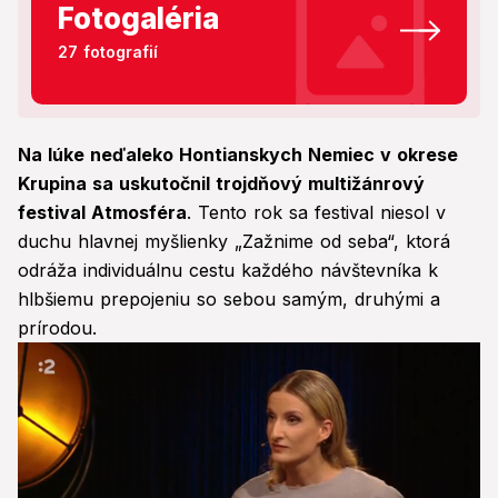
Fotogaléria
27 fotografií
Na lúke neďaleko Hontianskych Nemiec v okrese
Krupina sa uskutočnil trojdňový multižánrový
festival Atmosféra
. Tento rok sa festival niesol v
duchu hlavnej myšlienky „Zažnime od seba“, ktorá
odráža individuálnu cestu každého návštevníka k
hlbšiemu prepojeniu so sebou samým, druhými a
prírodou.