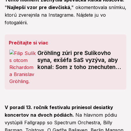
"
Najlepší vzor pre dievčiská
," okomentovala snímku,
ktorú zverejnila na Instagrame. Nájdete ju vo
fotogalérii.
Prečítajte si viac
Gröhling zúri pre Sulíkovho
syna, exšéfa SaS vyzýva, aby
konal: Som z toho znechutený!
Filip mu posiela drsný odkaz
V poradí 13. ročník festivalu priniesol desiatky
koncertov na dvoch pódiách.
Na hlavnom pódiu
vystúpili Fallgrapp so Spectrum Orchestra, Billy
Barman, Tolstoys, O Gadže Bašaven, Berlin Manson