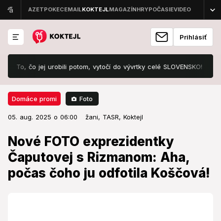
Prihlásiť
čo jej urobili potom, vytočí do vývrtky celé SLOVENSKO!
Známe rakú
Foto
Domáce promi
05. aug. 2025 o 06:00
Domáce promi
05. aug. 2025 o 06:00
Nové FOTO exprezidentky
žani,
TASR,
Koktejl
Čaputovej s Rizmanom: Aha,
Nové FOTO exprezidentky
počas čoho ju odfotila Koščová!
Čaputovej s Rizmanom: Aha,
počas čoho ju odfotila Koščová!
Príjemné chvíle si užila so svojou láskou.