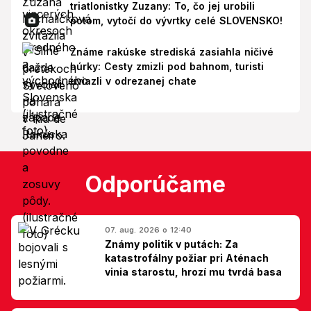
triatlonistky Zuzany: To, čo jej urobili
potom, vytočí do vývrtky celé SLOVENSKO!
Známe rakúske strediská zasiahla ničivé
búrky: Cesty zmizli pod bahnom, turisti
uviazli v odrezanej chate
Odporúčame
07. aug. 2026 o 12:40
Známy politik v putách: Za
katastrofálny požiar pri Aténach
vinia starostu, hrozí mu tvrdá basa