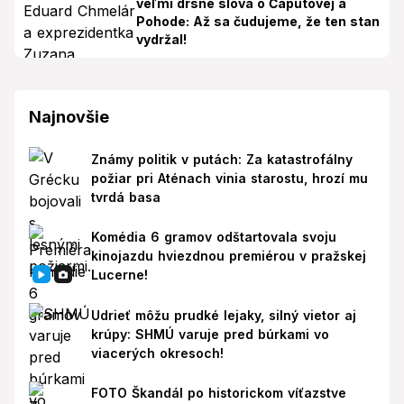
veľmi drsné slová o Čaputovej a
Pohode: Až sa čudujeme, že ten stan
vydržal!
Najnovšie
Známy politik v putách: Za katastrofálny
požiar pri Aténach vinia starostu, hrozí mu
tvrdá basa
Komédia 6 gramov odštartovala svoju
kinojazdu hviezdnou premiérou v pražskej
Lucerne!
Udrieť môžu prudké lejaky, silný vietor aj
krúpy: SHMÚ varuje pred búrkami vo
viacerých okresoch!
FOTO Škandál po historickom víťazstve