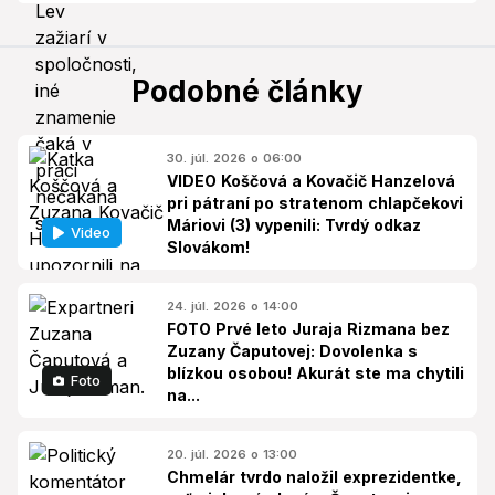
Podobné články
30. júl. 2026 o 06:00
VIDEO Koščová a Kovačič Hanzelová
pri pátraní po stratenom chlapčekovi
Máriovi (3) vypenili: Tvrdý odkaz
Video
Slovákom!
24. júl. 2026 o 14:00
FOTO Prvé leto Juraja Rizmana bez
Zuzany Čaputovej: Dovolenka s
blízkou osobou! Akurát ste ma chytili
Foto
na...
20. júl. 2026 o 13:00
Chmelár tvrdo naložil exprezidentke,