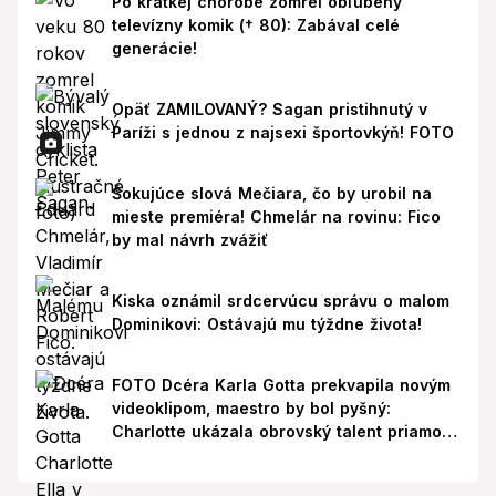
Po krátkej chorobe zomrel obľúbený
televízny komik († 80): Zabával celé
generácie!
Opäť ZAMILOVANÝ? Sagan pristihnutý v
Paríži s jednou z najsexi športovkýň! FOTO
Šokujúce slová Mečiara, čo by urobil na
mieste premiéra! Chmelár na rovinu: Fico
by mal návrh zvážiť
Kiska oznámil srdcervúcu správu o malom
Dominikovi: Ostávajú mu týždne života!
FOTO Dcéra Karla Gotta prekvapila novým
videoklipom, maestro by bol pyšný:
Charlotte ukázala obrovský talent priamo v
Paríži!