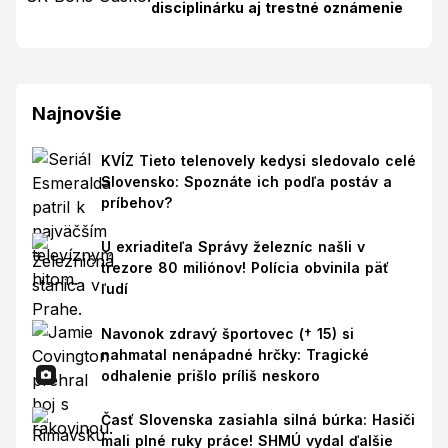
disciplinárku aj trestné oznámenie
Najnovšie
KVÍZ Tieto telenovely kedysi sledovalo celé
Slovensko: Spoznáte ich podľa postáv a
príbehov?
U exriaditeľa Správy železníc našli v
trezore 80 miliónov! Polícia obvinila päť
ľudí
Navonok zdravý športovec († 15) si
nahmatal nenápadné hrčky: Tragické
odhalenie prišlo príliš neskoro
Časť Slovenska zasiahla silná búrka: Hasiči
mali plné ruky práce! SHMÚ vydal ďalšie