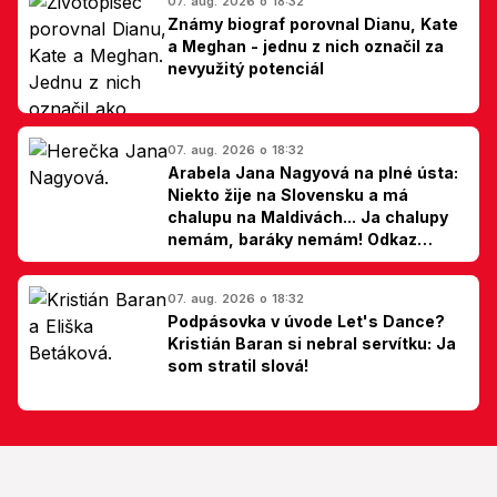
07. aug. 2026 o 18:32
Známy biograf porovnal Dianu, Kate
a Meghan - jednu z nich označil za
nevyužitý potenciál
07. aug. 2026 o 18:32
Arabela Jana Nagyová na plné ústa:
Niekto žije na Slovensku a má
chalupu na Maldivách... Ja chalupy
nemám, baráky nemám! Odkaz
Slovákom
07. aug. 2026 o 18:32
Podpásovka v úvode Let's Dance?
Kristián Baran si nebral servítku: Ja
som stratil slová!