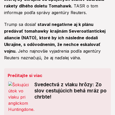
rakety dlhého doletu Tomahawk.
TASR o tom
informuje podľa správy agentúry Reuters.
Trump sa dosiaľ
staval negatívne aj k plánu
predávať tomahawky
krajinám Severoatlantickej
aliancie (NATO),
ktoré by ich následne dodali
Ukrajine, s odôvodnením, že nechce eskalovať
vojnu.
Jeho najnovšie vyjadrenia podľa agentúry
Reuters naznačujú, že aj naďalej váha.
Prečítajte si viac
Svedectvá z vlaku hrôzy: Zo
slov cestujúcich behá mráz po
chrbte!