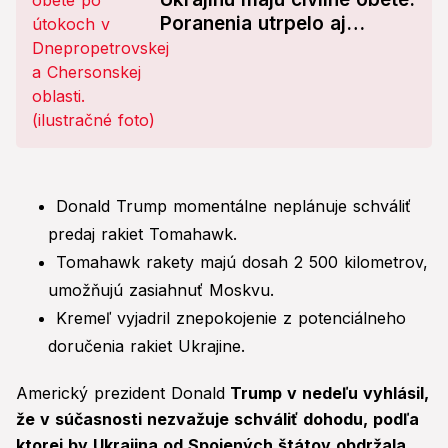
Poranenia utrpelo aj
osemročné dievčatko
Donald Trump momentálne neplánuje schváliť
predaj rakiet Tomahawk.
Tomahawk rakety majú dosah 2 500 kilometrov,
umožňujú zasiahnuť Moskvu.
Kremeľ vyjadril znepokojenie z potenciálneho
doručenia rakiet Ukrajine.
Americký prezident Donald
Trump v nedeľu vyhlásil,
že v súčasnosti nezvažuje schváliť dohodu, podľa
ktorej by Ukrajina od Spojených štátov obdržala