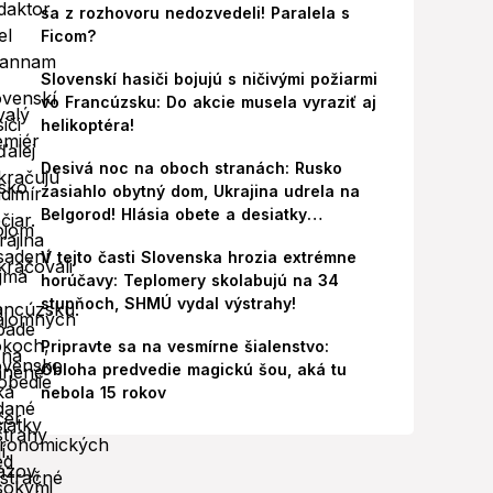
sa z rozhovoru nedozvedeli! Paralela s
Ficom?
Slovenskí hasiči bojujú s ničivými požiarmi
vo Francúzsku: Do akcie musela vyraziť aj
helikoptéra!
Desivá noc na oboch stranách: Rusko
zasiahlo obytný dom, Ukrajina udrela na
Belgorod! Hlásia obete a desiatky
zranených
V tejto časti Slovenska hrozia extrémne
horúčavy: Teplomery skolabujú na 34
stupňoch, SHMÚ vydal výstrahy!
Pripravte sa na vesmírne šialenstvo:
Obloha predvedie magickú šou, aká tu
nebola 15 rokov