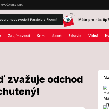
Máte pre nás tip
zvedeli! Paralela s Ficom?
Slovenskí hasiči bojujú s ničivými pož
e
Zaujímavosti
Krimi
Šport
Zdravie
Videá
Kv
ď zvažuje odchod
Na
echutený!
any Naď zvažuje