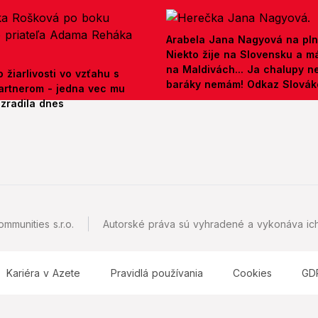
Arabela Jana Nagyová na pln
Niekto žije na Slovensku a m
na Maldivách... Ja chalupy 
 žiarlivosti vo vzťahu s
baráky nemám! Odkaz Slová
artnerom - jedna vec mu
ezradila dnes
mmunities s.r.o.
Autorské práva sú vyhradené a vykonáva ich
Kariéra v Azete
Pravidlá používania
Cookies
GD