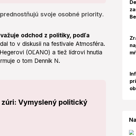
De
za
 uprednostňujú svoje osobné priority.
Be
ažuje odchod z politiky, podľa
Zr
al to v diskusii na festivale Atmosféra.
na
Hegerovi (OĽANO) a tiež lídrovi hnutia
mŕ
formuje o tom Denník N.
In
pr
ob
zúri: Vymyslený politický
Na