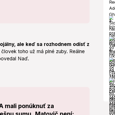
ojálny, ale keď sa rozhodnem odísť z
, človek toho už má plné zuby. Reálne
 povedal Naď.
 mali ponúknuť za
ešnu sumu, Matovič pení: