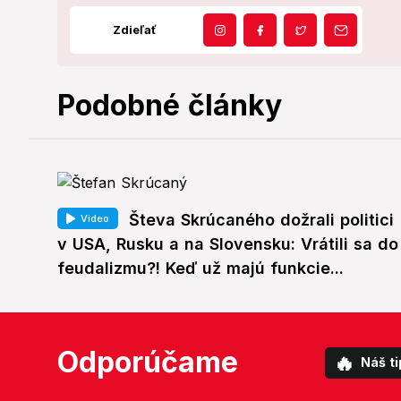
Zdieľať
Podobné články
Števa Skrúcaného dožrali politici
Video
v USA, Rusku a na Slovensku: Vrátili sa do
feudalizmu?! Keď už majú funkcie...
Odporúčame
🔥
Náš ti