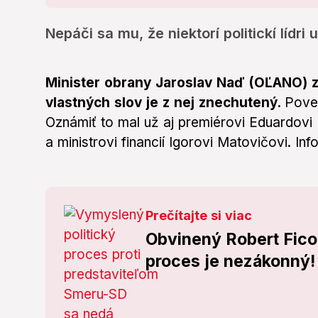
Nepáči sa mu, že niektorí politickí lídri
Minister obrany Jaroslav Naď (OĽANO) zv
vlastných slov je z nej znechutený.
Poved
Oznámiť to mal už aj premiérovi Eduardovi 
a ministrovi financií Igorovi Matovičovi. In
Prečítajte si viac
Obvinený Robert Fico 
proces je nezákonný!