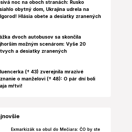
sivá noc na oboch stranách: Rusko
siahlo obytný dom, Ukrajina udrela na
lgorod! Hlásia obete a desiatky zranených
ážka dvoch autobusov sa skončila
jhorším možným scenárom: Vyše 20
tvych a desiatky zranených
Foto
fluencerka († 43) zverejnila mrazivé
iznanie o manželovi († 48): O pár dní boli
aja mŕtvi!
jnovšie
Exmarkizák sa obul do Mečiara: ČO by ste