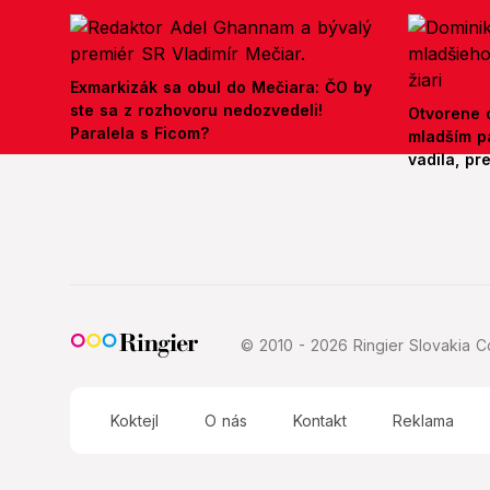
Exmarkizák sa obul do Mečiara: ČO by
ste sa z rozhovoru nedozvedeli!
Otvorene o
Paralela s Ficom?
mladším p
vadila, pr
© 2010 - 2026 Ringier Slovakia Co
Koktejl
O nás
Kontakt
Reklama