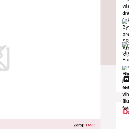
tiky: Som
í lídri uprednostňujú svoje osobné
Ď
Zdroj:
TASR