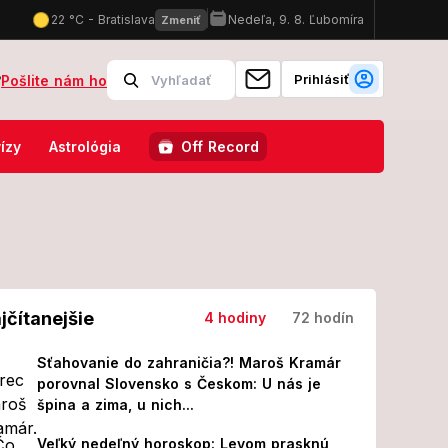
Prihlásiť
?
Pošlite nám ho
iarmi vo Francúzsku: Do akcie musela vyraziť aj helikoptéra!
Desivá
ízy
Astrológia
Off Record
jčítanejšie
4 hodiny
72 hodín
Sťahovanie do zahraničia?! Maroš Kramár
porovnal Slovensko s Českom: U nás je
špina a zima, u nich...
Veľký nedeľný horoskop: Levom prasknú