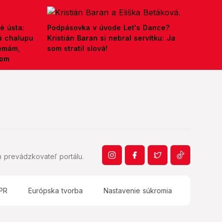
é ústa:
Podpásovka v úvode Let's Dance?
á chalupu
Kristián Baran si nebral servítku: Ja
nemám,
som stratil slová!
kom
 prevádzkovateľ portálu.
PR
Európska tvorba
Nastavenie súkromia