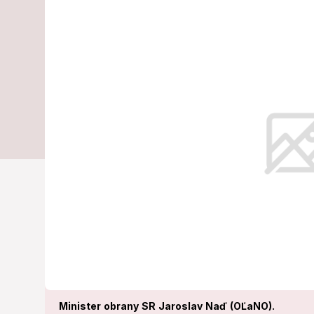
odchod z poli
znechutený!
Nepáči sa mu, že niektorí politick
priority.
Minister obrany SR Jaroslav Naď (OĽaNO).