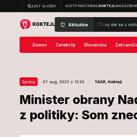
⏰
Aktuálne
Exmarkizák sa obul do Mečiara: ČO by ste sa z rozhovoru nedo
Domov
Celebrity
Slovensko
Zahraniči
Správy
07. aug. 2022 o 12:20
TASR,
Koktejl
Minister obrany Na
07. aug. 2022 o 12:20
Správy
z politiky: Som zn
Minister obr