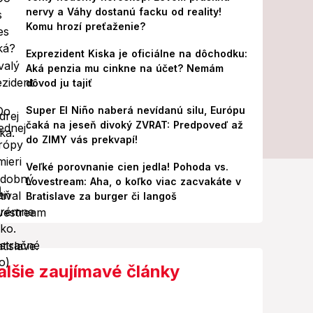
nervy a Váhy dostanú facku od reality!
Komu hrozí preťaženie?
Exprezident Kiska je oficiálne na dôchodku:
Aká penzia mu cinkne na účet? Nemám
dôvod ju tajiť
Super El Niño naberá nevídanú silu, Európu
čaká na jeseň divoký ZVRAT: Predpoveď až
do ZIMY vás prekvapí!
Veľké porovnanie cien jedla! Pohoda vs.
Lovestream: Aha, o koľko viac zacvakáte v
Bratislave za burger či langoš
alšie zaujímavé články