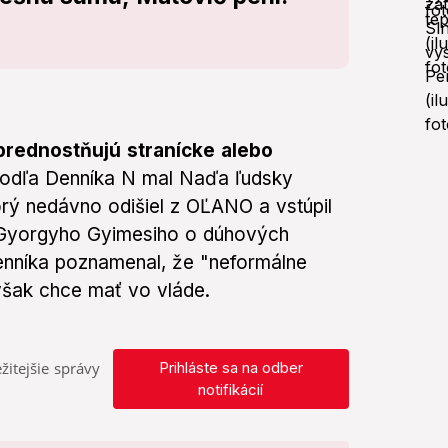
 uprednostňujú stranícke alebo
odľa Denníka N mal Naďa ľudsky
orý nedávno odišiel z OĽANO a vstúpil
a Gyorgyho Gyimesiho o dúhových
denníka poznamenal, že "neformálne
 však chce mať vo vláde.
žitejšie správy
Prihláste sa na odber
notifikácií