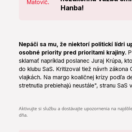
Hanba!
Nepáči sa mu, že niektorí politickí lídri
osobné priority pred prioritami krajiny.
P
sklamať napríklad poslanec Juraj Krúpa, kt
do klubu SaS. Kritizoval tiež návrh zákon
vlajkách. Na margo koaličnej krízy podľa 
stretnutia prebiehajú neustále", stranu SaS
Aktivujte si službu a dostávajte upozornenia na najdôle
dňa.