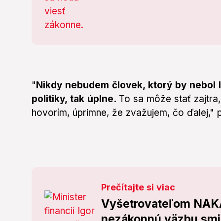
"
Nikdy nebudem človek, ktorý by nebol l
politiky, tak úplne.
To sa môže stať zajtra
hovorím, úprimne, že zvažujem, čo ďalej,"
Prečítajte si viac
Vyšetrovateľom NAKA
nezákonnú väzbu smi