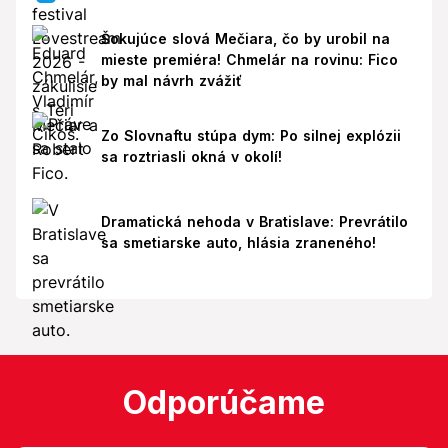
Šokujúce slová Mečiara, čo by urobil na
mieste premiéra! Chmelár na rovinu: Fico
by mal návrh zvážiť
Zo Slovnaftu stúpa dym: Po silnej explózii
sa roztriasli okná v okolí!
Dramatická nehoda v Bratislave: Prevrátilo
sa smetiarske auto, hlásia zraneného!
Odporúčame