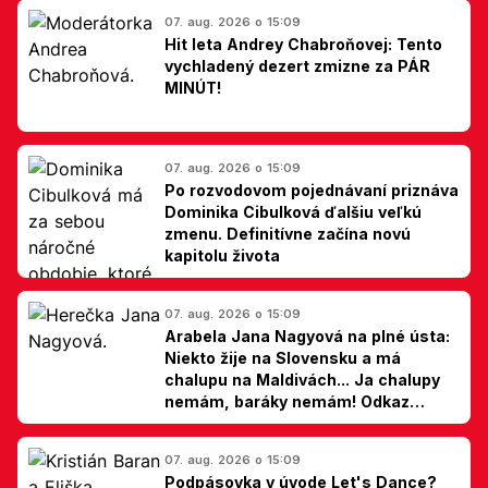
07. aug. 2026 o 15:09
Hit leta Andrey Chabroňovej: Tento
vychladený dezert zmizne za PÁR
MINÚT!
07. aug. 2026 o 15:09
Po rozvodovom pojednávaní priznáva
Dominika Cibulková ďalšiu veľkú
zmenu. Definitívne začína novú
kapitolu života
07. aug. 2026 o 15:09
Arabela Jana Nagyová na plné ústa:
Niekto žije na Slovensku a má
chalupu na Maldivách... Ja chalupy
nemám, baráky nemám! Odkaz
Slovákom
07. aug. 2026 o 15:09
Podpásovka v úvode Let's Dance?