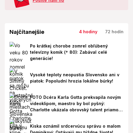
Pošlite nám ho
Najčítanejšie
4 hodiny
72 hodín
Po krátkej chorobe zomrel obľúbený
televízny komik († 80): Zabával celé
generácie!
Vysoké teploty neopustia Slovensko ani v
piatok: Popoludní hrozia lokálne búrky!
FOTO Dcéra Karla Gotta prekvapila novým
videoklipom, maestro by bol pyšný:
Charlotte ukázala obrovský talent priamo v
Paríži!
Kiska oznámil srdcervúcu správu o malom
Dominikovi: Ostávajú mu týždne života!