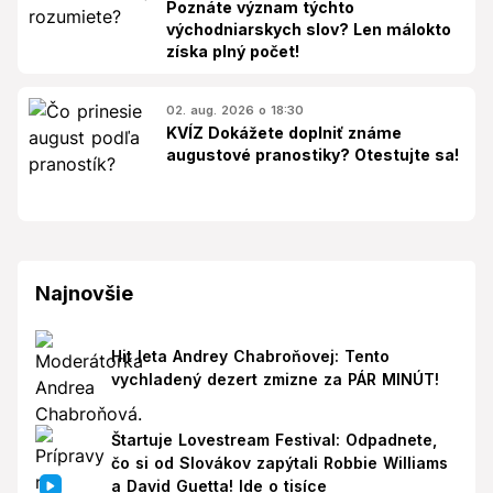
Poznáte význam týchto
východniarskych slov? Len málokto
získa plný počet!
02. aug. 2026 o 18:30
KVÍZ Dokážete doplniť známe
augustové pranostiky? Otestujte sa!
Najnovšie
Hit leta Andrey Chabroňovej: Tento
vychladený dezert zmizne za PÁR MINÚT!
Štartuje Lovestream Festival: Odpadnete,
čo si od Slovákov zapýtali Robbie Williams
a David Guetta! Ide o tisíce