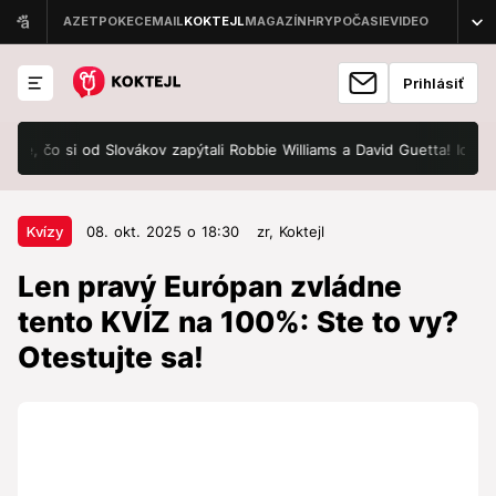
Prihlásiť
 čo si od Slovákov zapýtali Robbie Williams a David Guetta! Ide o tisíc
08. okt. 2025 o 18:30
Kvízy
Kvízy
08. okt. 2025 o 18:30
zr,
Koktejl
Len pravý Európan zvládne tento
Len pravý Európan zvládne
KVÍZ na 100%: Ste to vy?
tento KVÍZ na 100%: Ste to vy?
Otestujte sa!
Otestujte sa!
Európa je plná kontrastov, histórie, kultúry a
rozmanitosti. Koľko toho o nej naozaj viete?