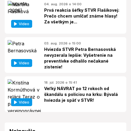
04. aug. 2026 o 14:00
Prvá reakcia šéfky STVR Flašíkovej:
Prečo chcem umlčať známe hlasy!
Za všetkým je...
Video
03. aug. 2026 o 15:00
Hviezda STVR Petra Bernasovská
nevyzerala lepšie: Vyšetrenie na
preventívke odhalilo nečakané
Video
zistenie!
18. júl. 2026 o 15:41
Veľký NÁVRAT po 12 rokoch od
škandálu s políciou na krku: Bývalá
hviezda je späť v STVR!
Video