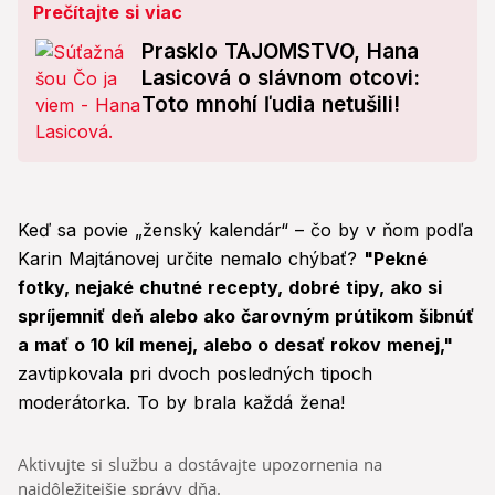
Prečítajte si viac
Prasklo TAJOMSTVO, Hana
Lasicová o slávnom otcovi:
Toto mnohí ľudia netušili!
Keď sa povie „ženský kalendár“ – čo by v ňom podľa
Karin Majtánovej určite nemalo chýbať?
"Pekné
fotky, nejaké chutné recepty, dobré tipy, ako si
spríjemniť deň alebo ako čarovným prútikom šibnúť
a mať o 10 kíl menej, alebo o desať rokov menej,"
zavtipkovala pri dvoch posledných tipoch
moderátorka. To by brala každá žena!
Aktivujte si službu a dostávajte upozornenia na
najdôležitejšie správy dňa.