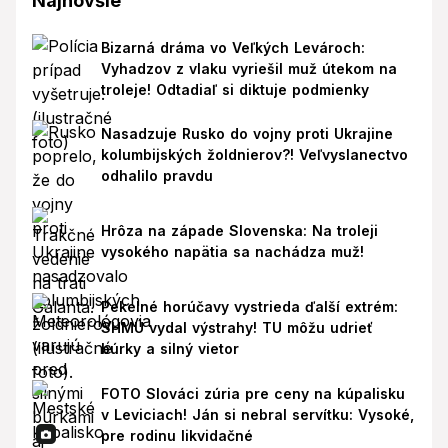
Najnovšie
Bizarná dráma vo Veľkých Levároch:
Vyhadzov z vlaku vyriešil muž útekom na
troleje! Odtadiaľ si diktuje podmienky
Nasadzuje Rusko do vojny proti Ukrajine
kolumbijských žoldnierov?! Veľvyslanectvo
odhalilo pravdu
Hrôza na západe Slovenska: Na troleji
vysokého napätia sa nachádza muž!
Pekelné horúčavy vystrieda ďalší extrém:
SHMÚ vydal výstrahy! TU môžu udrieť
búrky a silný vietor
FOTO Slováci zúria pre ceny na kúpalisku
v Leviciach! Ján si nebral servítku: Vysoké,
pre rodinu likvidačné