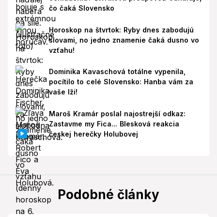
čo čaká Slovensko
Horoskop na štvrtok: Ryby dnes zabodujú
slovami, no jedno znamenie čaká dusno vo
vzťahu!
Dominika Kavaschová totálne vypenila,
pocítilo to celé Slovensko: Hanba vám za
vaše lži!
Maroš Kramár poslal najostrejší odkaz:
Zastavme my Fica... Blesková reakcia
českej herečky Holubovej
Podobné články