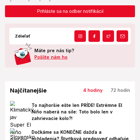
Prihláste sa na odber notifikácií
Zdieľať
Máte pre nás tip?
Pošlite nám ho
Najčítanejšie
4 hodiny
72 hodín
To najhoršie ešte len PRÍDE! Extrémne El
Niño naberá na sile: Toto bolo len v
zahrievacie kolo?!
Dočkáme sa KONEČNE dažďa a
ochladenia? Štvrtková predpoveď odhaľuje,