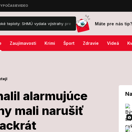
Máte pre nás tip
y: SHMÚ vydala výstrahy pre viacero okresov
Obrovský požiar lesa 
e
Zaujímavosti
Krimi
Šport
Zdravie
Videá
Kv
tejl
alil alarmujúce
Na
ny mali narušiť
er odhalil
iackrát