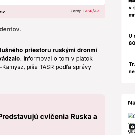
Há
v 
Zdroj:
TASR/AP
sz.
mr
identov.
U 
80
dušného priestoru ruskými dronmi
vádzalo.
Informoval o tom v piatok
Tr
k-Kamysz, píše TASR podľa správy
ne
Na
redstavujú cvičenia Ruska a