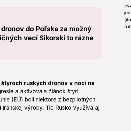
k dronov do Poľska za možný
ičných vecí Sikorski to rázne
o štyroch ruských dronov v noci na
resie a aktivovala článok štyri
nie (EÚ) boli niektoré z bezpilotných
d iránskej výroby. Tie Rusko využíva aj