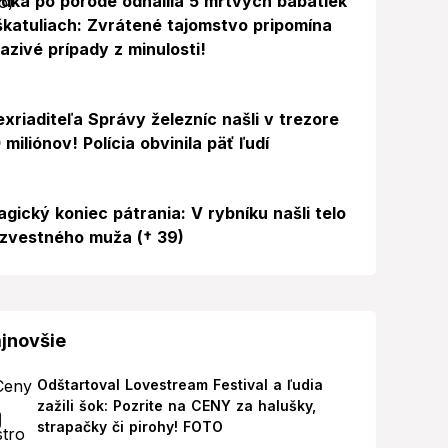
dka po pôrode odhalila 5 mŕtvych bábätiek
škatuliach: Zvrátené tajomstvo pripomína
azivé prípady z minulosti!
exriaditeľa Správy železníc našli v trezore
 miliónov! Polícia obvinila päť ľudí
agický koniec pátrania: V rybníku našli telo
zvestného muža († 39)
jnovšie
Odštartoval Lovestream Festival a ľudia
zažili šok: Pozrite na CENY za halušky,
strapačky či pirohy! FOTO