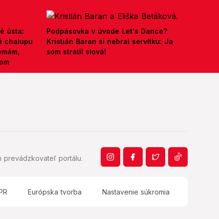
é ústa:
Podpásovka v úvode Let's Dance?
á chalupu
Kristián Baran si nebral servítku: Ja
nemám,
som stratil slová!
kom
 prevádzkovateľ portálu.
PR
Európska tvorba
Nastavenie súkromia