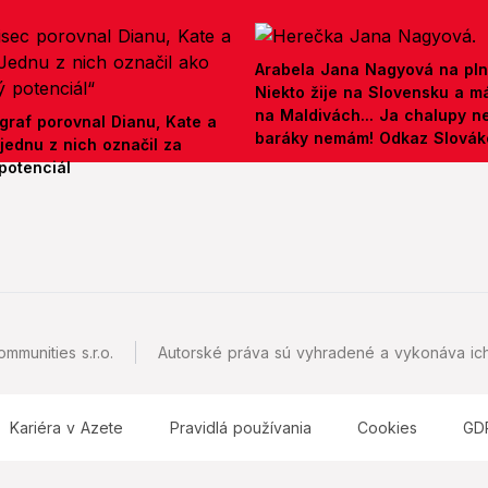
Arabela Jana Nagyová na pln
Niekto žije na Slovensku a m
na Maldivách... Ja chalupy 
graf porovnal Dianu, Kate a
baráky nemám! Odkaz Slová
jednu z nich označil za
potenciál
mmunities s.r.o.
Autorské práva sú vyhradené a vykonáva ich
Kariéra v Azete
Pravidlá používania
Cookies
GD