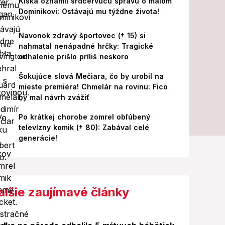
Kiska oznámil srdcervúcu správu o malom
Dominikovi: Ostávajú mu týždne života!
Navonok zdravý športovec († 15) si
nahmatal nenápadné hrčky: Tragické
odhalenie prišlo príliš neskoro
Šokujúce slová Mečiara, čo by urobil na
mieste premiéra! Chmelár na rovinu: Fico
by mal návrh zvážiť
Po krátkej chorobe zomrel obľúbený
televízny komik († 80): Zabával celé
generácie!
alšie zaujímavé články