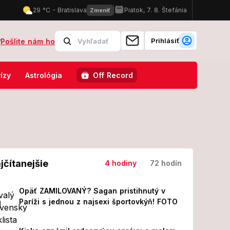
Prihlásiť
?
Pošlite nám ho
pri Trstíne: Situáciu komplikuje vietor! Na miesto smeruje aj vrtuľník
ízy
Astrológia
Off Record
jčítanejšie
4 hodiny
72 hodín
Opäť ZAMILOVANÝ? Sagan pristihnutý v
Paríži s jednou z najsexi športovkýň! FOTO