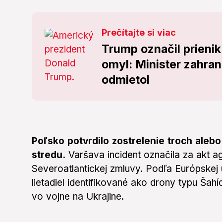
Prečítajte si viac
Trump označil prieni
omyl: Minister zahran
odmietol
Poľsko potvrdilo zostrelenie troch aleb
stredu.
Varšava incident označila za akt ag
Severoatlantickej zmluvy. Podľa Európskej ú
lietadiel identifikované ako drony typu Šahí
vo vojne na Ukrajine.