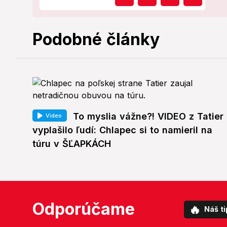
Podobné články
To myslia vážne?! VIDEO z Tatier
Video
vyplašilo ľudí: Chlapec si to namieril na
túru v ŠĽAPKÁCH
Odporúčame
🔥
Náš ti