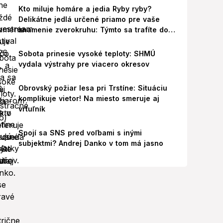
Kto miluje homáre a jedia Ryby ryby?
Delikátne jedlá určené priamo pre vaše
znamenie zverokruhu: Týmto sa trafíte do
ich chutí!
Sobota prinesie vysoké teploty: SHMÚ
vydala výstrahy pre viacero okresov
Obrovský požiar lesa pri Trstíne: Situáciu
komplikuje vietor! Na miesto smeruje aj
vrtuľník
Spojí sa SNS pred voľbami s inými
subjektmi? Andrej Danko v tom má jasno