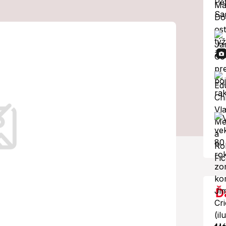
stenia: Ruské
arušiť vzdušný
krát
t incidentov.
Ď