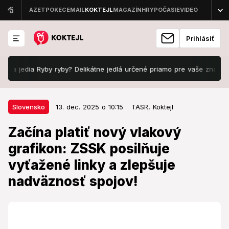
Prihlásiť
edia Ryby ryby? Delikátne jedlá určené priamo pre vaše znamenie zver
13. dec. 2025 o 10:15
Slovensko
Slovensko
13. dec. 2025 o 10:15
TASR,
Koktejl
Začína platiť nový vlakový
Začína platiť nový vlakový
grafikon: ZSSK posilňuje
grafikon: ZSSK posilňuje
vyťažené linky a zlepšuje
vyťažené linky a zlepšuje
nadväznosť spojov!
nadväznosť spojov!
Všetky novinky a detailné informácie o novom
grafikone sú na webe ZSSK.