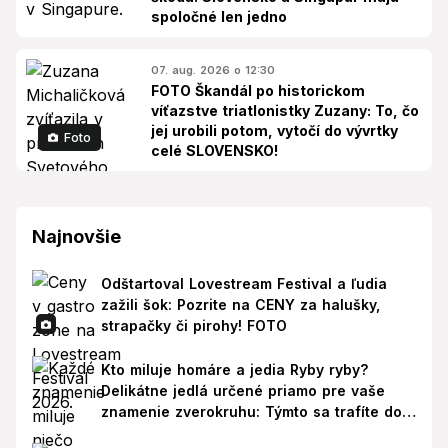
spoločné len jedno
07. aug. 2026 o 12:30
FOTO Škandál po historickom
víťazstve triatlonistky Zuzany: To, čo
jej urobili potom, vytočí do vývrtky
Foto
celé SLOVENSKO!
Najnovšie
Odštartoval Lovestream Festival a ľudia
zažili šok: Pozrite na CENY za halušky,
strapačky či pirohy! FOTO
Kto miluje homáre a jedia Ryby ryby?
Delikátne jedlá určené priamo pre vaše
znamenie zverokruhu: Týmto sa trafíte do
ich chutí!