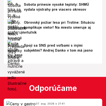
Sobota prinesie vysoké teploty: SHMÚ
vydala výstrahy pre viacero okresov
Obrovský požiar lesa pri Trstíne: Situáciu
komplikuje vietor! Na miesto smeruje aj
vrtuľník
Spojí sa SNS pred voľbami s inými
subjektmi? Andrej Danko v tom má jasno
Odporúčame
07. aug. 2026 o 21:41