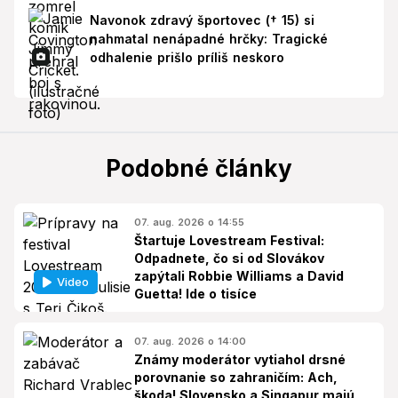
Navonok zdravý športovec († 15) si
nahmatal nenápadné hrčky: Tragické
odhalenie prišlo príliš neskoro
Podobné články
07. aug. 2026 o 14:55
Štartuje Lovestream Festival:
Odpadnete, čo si od Slovákov
zapýtali Robbie Williams a David
Video
Guetta! Ide o tisíce
07. aug. 2026 o 14:00
Známy moderátor vytiahol drsné
porovnanie so zahraničím: Ach,
škoda! Slovensko a Singapur majú