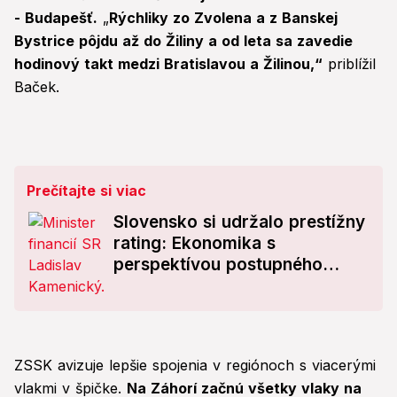
- Budapešť.
„
Rýchliky zo Zvolena a z Banskej
Bystrice pôjdu až do Žiliny a od leta sa zavedie
hodinový takt medzi Bratislavou a Žilinou,“
priblížil
Baček.
Prečítajte si viac
Slovensko si udržalo prestížny
rating: Ekonomika s
perspektívou postupného
rastu do roku 2027!
ZSSK avizuje lepšie spojenia v regiónoch s viacerými
vlakmi v špičke.
Na Záhorí začnú všetky vlaky na