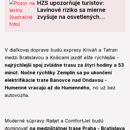
HZS upozorňuje turistov:
Lavínové riziko sa mierne
zvyšuje na osvetlených
svahoch
V diaľkovej doprave budú expresy Kriváň a Tatran
medzi Bratislavou a Košicami jazdiť ešte rýchlejšie -
najrýchlejší spoj zvládne trasu za štyri hodiny a 53
minút
.
Nočné rýchliky Zemplín sa po ukončení
elektrifikácie trate Bánovce nad Ondavou -
Humenné vracajú až do Humenného
, no už bez
autovozňa.
Moderné súpravy Railjet a ComfortJet budú
dominovať
na medzištátnej trase Praha - Bratislava