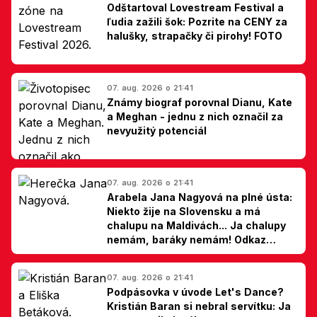
Odštartoval Lovestream Festival a
ľudia zažili šok: Pozrite na CENY za
halušky, strapačky či pirohy! FOTO
07. aug. 2026 o 21:41
Známy biograf porovnal Dianu, Kate
a Meghan - jednu z nich označil za
nevyužitý potenciál
07. aug. 2026 o 21:41
Arabela Jana Nagyová na plné ústa:
Niekto žije na Slovensku a má
chalupu na Maldivách... Ja chalupy
nemám, baráky nemám! Odkaz
Slovákom
07. aug. 2026 o 21:41
Podpásovka v úvode Let's Dance?
Kristián Baran si nebral servítku: Ja