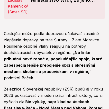
Ministerstvo tvrdí, že jeho
spustenie zmaril kyberútok
Cestujúci môžu podľa dopravcu očakávať zásadné
zlepšenie dopravy na trati Šurany - Zlaté Moravce.
Posilnené osobné vlaky reagujú na potreby
dochádzajúcich obyvateľov regiónu.
„Na linke
pribudnú nové ranné aj popoludňajšie spoje, ktoré
zabezpečia lepšie prepojenie obcí s okresnými
mestami, školami a pracoviskami v regióne,“
podotkol Baček.
Železnice Slovenskej republiky (ŽSR) budú aj v roku
2026 pokračovať v modernizácii infraštruktúry, čo si
vyžiada
ďalšie výluky, napríklad na úsekoch
Bratislava-Rača - Nové Mesto nad Váhom, Poprad