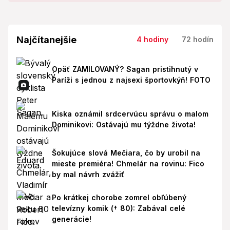
Najčítanejšie
4 hodiny
72 hodín
Opäť ZAMILOVANÝ? Sagan pristihnutý v
Paríži s jednou z najsexi športovkýň! FOTO
Kiska oznámil srdcervúcu správu o malom
Dominikovi: Ostávajú mu týždne života!
Šokujúce slová Mečiara, čo by urobil na
mieste premiéra! Chmelár na rovinu: Fico
by mal návrh zvážiť
Po krátkej chorobe zomrel obľúbený
televízny komik († 80): Zabával celé
generácie!