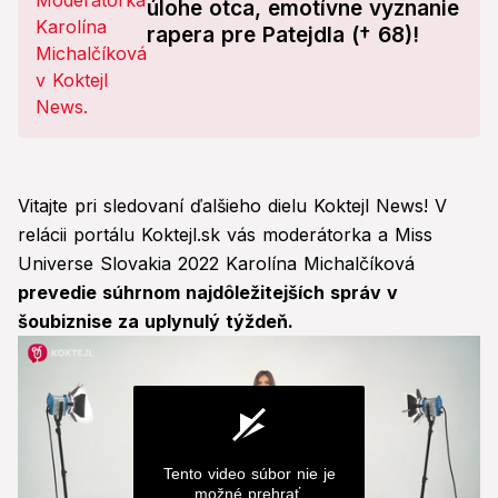
úlohe otca, emotívne vyznanie
rapera pre Patejdla († 68)!
Vitajte pri sledovaní ďalšieho dielu Koktejl News! V
relácii portálu Koktejl.sk vás moderátorka a Miss
Universe Slovakia 2022 Karolína Michalčíková
prevedie súhrnom najdôležitejších správ v
šoubiznise za uplynulý týždeň.
Tento video súbor nie je
možné prehrať.