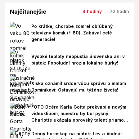
Najčítanejšie
4 hodiny
72 hodín
Po krátkej chorobe zomrel obľúbený
televízny komik († 80): Zabával celé
generácie!
Vysoké teploty neopustia Slovensko ani v
piatok: Popoludní hrozia lokálne búrky!
Kiska oznámil srdcervúcu správu o malom
Dominikovi: Ostávajú mu týždne života!
FOTO Dcéra Karla Gotta prekvapila novým
videoklipom, maestro by bol pyšný:
Charlotte ukázala obrovský talent priamo v
Paríži!
Denný horoskop na piatok: Lev a Vodnár