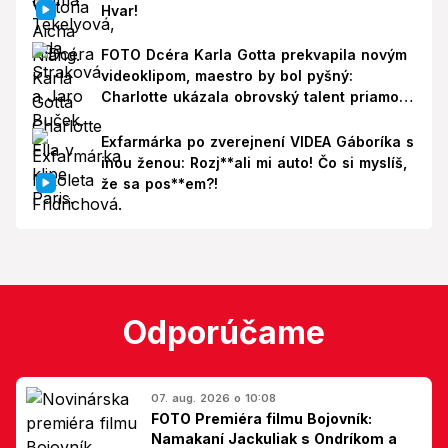
Hvar!
FOTO Dcéra Karla Gotta prekvapila novým
videoklipom, maestro by bol pyšný:
Charlotte ukázala obrovský talent priamo v
Paríži!
Exfarmárka po zverejnení VIDEA Gáboríka s
inou ženou: Rozj**ali mi auto! Čo si myslíš,
že sa pos**em?!
Odporúčame
07. aug. 2026 o 10:08
FOTO Premiéra filmu Bojovník:
Namakaní Jackuliak s Ondríkom a