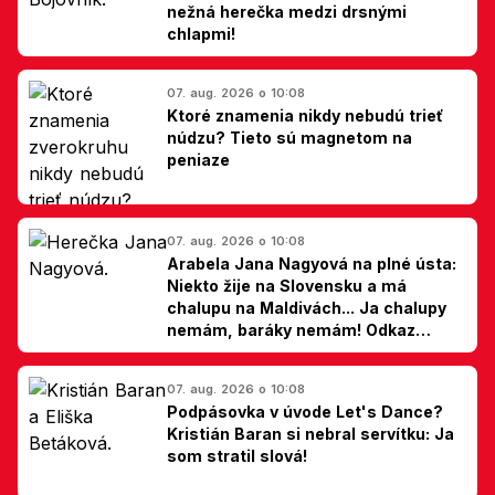
nežná herečka medzi drsnými
chlapmi!
07. aug. 2026 o 10:08
Ktoré znamenia nikdy nebudú trieť
núdzu? Tieto sú magnetom na
peniaze
07. aug. 2026 o 10:08
Arabela Jana Nagyová na plné ústa:
Niekto žije na Slovensku a má
chalupu na Maldivách... Ja chalupy
nemám, baráky nemám! Odkaz
Slovákom
07. aug. 2026 o 10:08
Podpásovka v úvode Let's Dance?
Kristián Baran si nebral servítku: Ja
som stratil slová!