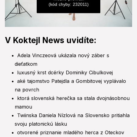
(kód chyby: 232011)
0
seconds
V Koktejl News uvidíte:
of
0
seconds
Adela Vinczeová ukázala nový záber s
dieťatkom
luxusný krst dcérky Dominiky Cibulkovej
aké tajomstvo Patejdla a Gombitovej vyplávalo
na povrch
ktorá slovenská herečka sa stala dvojnásobnou
mamou
Twiinska Daniela Nízlová na Slovensko pritiahla
svoju platonickú lásku
otvorené priznanie mladého herca z Oteckov