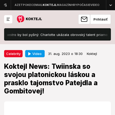
Prihlásiť
ro by bol pyšný: Charlotte ukázala obrovský talent priamo v Paríži!
31. aug. 2023 o 18:30
Celebrity
Video
Celebrity
31. aug. 2023 o 18:30
Koktejl
Koktejl News: Twiinska so svojou
Koktejl News: Twiinska so
platonickou láskou a prasklo
svojou platonickou láskou a
tajomstvo Patejdla a Gombitovej!
prasklo tajomstvo Patejdla a
V šoubiznise sa opäť diali veci.
Gombitovej!