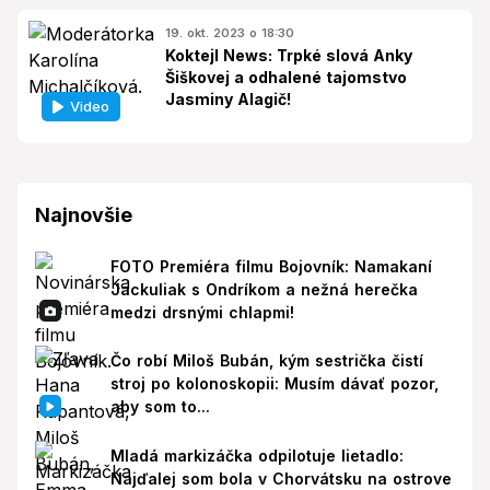
19. okt. 2023 o 18:30
Koktejl News: Trpké slová Anky
Šiškovej a odhalené tajomstvo
Jasminy Alagič!
Video
Najnovšie
FOTO Premiéra filmu Bojovník: Namakaní
Jackuliak s Ondríkom a nežná herečka
medzi drsnými chlapmi!
Čo robí Miloš Bubán, kým sestrička čistí
stroj po kolonoskopii: Musím dávať pozor,
aby som to...
Mladá markizáčka odpilotuje lietadlo:
Najďalej som bola v Chorvátsku na ostrove