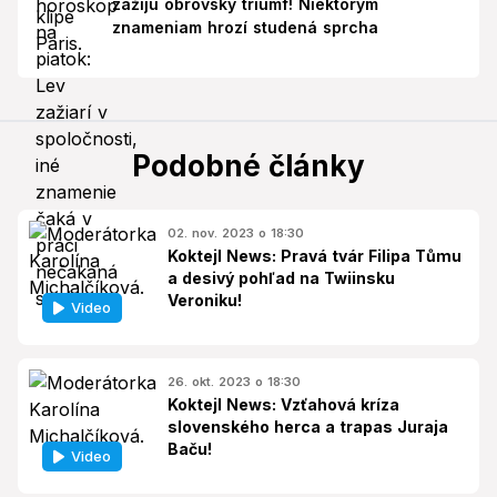
zažijú obrovský triumf! Niektorým
znameniam hrozí studená sprcha
Podobné články
02. nov. 2023 o 18:30
Koktejl News: Pravá tvár Filipa Tůmu
a desivý pohľad na Twiinsku
Veroniku!
Video
26. okt. 2023 o 18:30
Koktejl News: Vzťahová kríza
slovenského herca a trapas Juraja
Baču!
Video