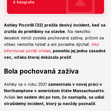
4 fotografie
Ashley Piccirilli (32) prežila desivý incident, keď sa
zrútila do priehlbiny na stavbe
. Na niekoľko
desiatok minút zostala pochovaná zaživa, pričom sa
vôbec nemohla hýbať a ani poriadne dýchať.
Ako
informoval portál Unilad
,
pomohla jej jedna zásadná
vec, vďaka ktorej dokázala prežiť
.
Bola pochovaná zaživa
Ashley sa v roku 2021
zamestnala v novej práci v
Northamptone v americkom štáte Massachusetts
.
Avšak
len sedem dní po tom, čo nastúpila, sa udial
strašidelný incident, ktorý ju navždy poznačil
.