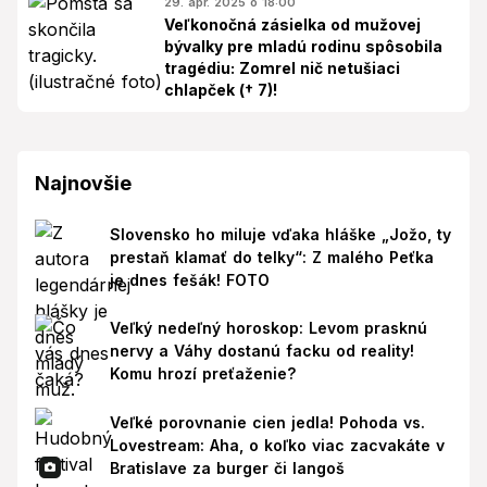
29. apr. 2025 o 18:00
Veľkonočná zásielka od mužovej
bývalky pre mladú rodinu spôsobila
tragédiu: Zomrel nič netušiaci
chlapček († 7)!
Najnovšie
Slovensko ho miluje vďaka hláške „Jožo, ty
prestaň klamať do telky“: Z malého Peťka
je dnes fešák! FOTO
Veľký nedeľný horoskop: Levom prasknú
nervy a Váhy dostanú facku od reality!
Komu hrozí preťaženie?
Veľké porovnanie cien jedla! Pohoda vs.
Lovestream: Aha, o koľko viac zacvakáte v
Bratislave za burger či langoš