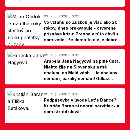
09. aug. 2026 o 07:10
Vo vzťahu so Zuzkou je viac ako 20
rokov, dnes prekvapuje - otvorene
priznáva krízu: Presne v túto chvíľu
som vedel, že doma to nie je dobré,
hovorí Milan Ondrík
09. aug. 2026 o 07:10
Arabela Jana Nagyová na plné ústa:
Niekto žije na Slovensku a má
chalupu na Maldivách... Ja chalupy
nemám, baráky nemám! Odkaz
Slovákom
09. aug. 2026 o 07:10
Podpásovka v úvode Let's Dance?
Kristián Baran si nebral servítku: Ja
som stratil slová!