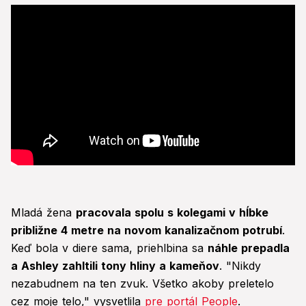
Mladá žena
pracovala spolu s kolegami v hĺbke
približne 4 metre na novom kanalizačnom potrubí
.
Keď bola v diere sama, priehlbina sa
náhle prepadla
a Ashley zahltili tony hliny a kameňov
. "Nikdy
nezabudnem na ten zvuk. Všetko akoby preletelo
cez moje telo," vysvetlila
pre portál People
.