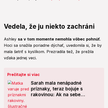
Vedela, že ju niekto zachráni
Ashley
sa v tom momente nemohla vôbec pohnúť
.
Hoci sa snažila poriadne dýchať, uvedomila si, že by
mala šetriť s kyslíkom. Prezradila tiež, že prežila
vďaka jednej veci.
Prečítajte si viac
Sarah mala nenápadné
príznaky, teraz bojuje s
rakovinou: Ak na sebe
spozorujete, čo ona, choďte k
lekárovi!