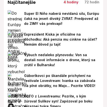
Najčítanejšie
4 hodiny
72 hodín
Super El Niño naberá nevídanú silu, Európu
čaká na jeseň divoký ZVRAT: Predpoveď až
do ZIMY vás prekvapí!
Exprezident Kiska je oficiálne na
dôchodku: Aká penzia mu cinkne na účet?
Nemám dôvod ju tajiť
Výbuch neďaleko plynovodu: Von sa
dostali nové informácie o drone, ktorý sa
zrútil v Bulharsku!
Gáboríkovci po škandále prichytení na
festivale Lovestream: Ivanka sa zabávala
na plné obrátky, no Majo... Pozrite VIDEO!
FOTO z Lovestreamu: Pozrite, s kým
žúroval Sulíkov syn! Zapózoval po boku
výraznej tváre Smeru