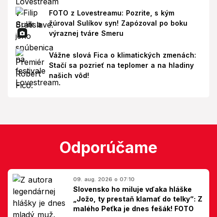
FOTO z Lovestreamu: Pozrite, s kým
žúroval Sulíkov syn! Zapózoval po boku
výraznej tváre Smeru
Vážne slová Fica o klimatických zmenách:
Stačí sa pozrieť na teplomer a na hladiny
našich vôd!
Odporúčame
09. aug. 2026 o 07:10
Slovensko ho miluje vďaka hláške
„Jožo, ty prestaň klamať do telky“: Z
malého Peťka je dnes fešák! FOTO