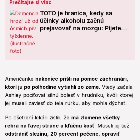
Prečítajte si viac
TOTO je hranica, kedy sa
účinky alkoholu začnú
prejavovať na mozgu: Pijete
rovnaké množstvo alkoholu aj
vy?
Američanke
nakoniec prišli na pomoc záchranári,
ktorí ju po polhodine vytiahli zo zeme
. Vtedy začala
Ashley pociťovať silnú bolesť v hrudníku, kvôli ktorej
jej museli zaviesť do tela rúrku, aby mohla dýchať.
Po ošetrení lekári zistili, že
má zlomené všetky
rebrá na ľavej strane a kľúčnu kosť
. Museli jej tiež
odstrániť slezinu, 20 percent pečene, opraviť