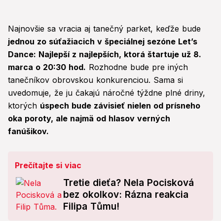
Najnovšie sa vracia aj tanečný parket, keďže bude
jednou zo súťažiacich v špeciálnej sezóne Let’s
Dance: Najlepší z najlepších, ktorá štartuje už 8.
marca o 20:30 hod.
Rozhodne bude pre iných
tanečníkov obrovskou konkurenciou. Sama si
uvedomuje, že ju čakajú náročné týždne plné driny,
ktorých
úspech bude závisieť nielen od prísneho
oka poroty, ale najmä od hlasov verných
fanúšikov.
Prečítajte si viac
Tretie dieťa? Nela Pocisková
bez okolkov: Rázna reakcia
Filipa Tůmu!