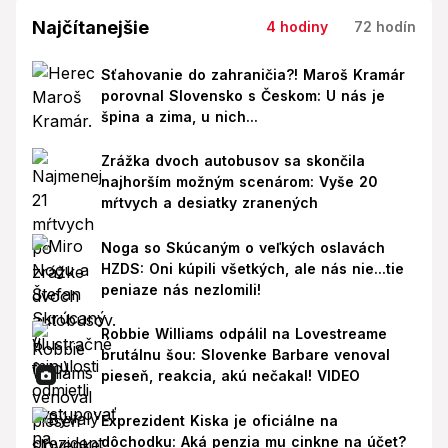
Najčítanejšie
4 hodiny
72 hodín
Sťahovanie do zahraničia?! Maroš Kramár
porovnal Slovensko s Českom: U nás je
špina a zima, u nich...
Zrážka dvoch autobusov sa skončila
najhorším možným scenárom: Vyše 20
mŕtvych a desiatky zranených
Noga so Skúcaným o veľkých oslavách
HZDS: Oni kúpili všetkých, ale nás nie...tie
peniaze nás nezlomili!
Robbie Williams odpálil na Lovestreame
brutálnu šou: Slovenke Barbare venoval
pieseň, reakcia, akú nečakal! VIDEO
Exprezident Kiska je oficiálne na
dôchodku: Aká penzia mu cinkne na účet?