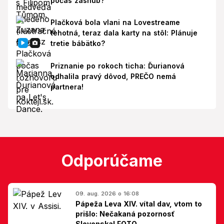
počas zásnub?
Plačková bola vlani na Lovestreame
tehotná, teraz dala karty na stôl: Plánuje
tretie bábätko?
Priznanie po rokoch ticha: Ďurianová
odhalila pravý dôvod, PREČO nemá
partnera!
Odporúčame
09. aug. 2026 o 16:08
Pápeža Leva XIV. vítal dav, vtom to
prišlo: Nečakaná pozornosť
Slovenska! FOTO