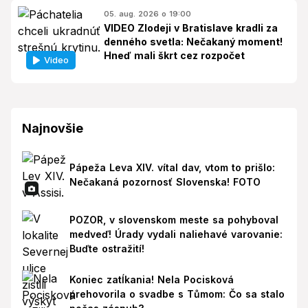
05. aug. 2026 o 19:00
VIDEO Zlodeji v Bratislave kradli za
denného svetla: Nečakaný moment!
Hneď mali škrt cez rozpočet
Video
Najnovšie
Pápeža Leva XIV. vítal dav, vtom to prišlo:
Nečakaná pozornosť Slovenska! FOTO
POZOR, v slovenskom meste sa pohyboval
medveď! Úrady vydali naliehavé varovanie:
Buďte ostražití!
Koniec zatĺkania! Nela Pocisková
prehovorila o svadbe s Tůmom: Čo sa stalo