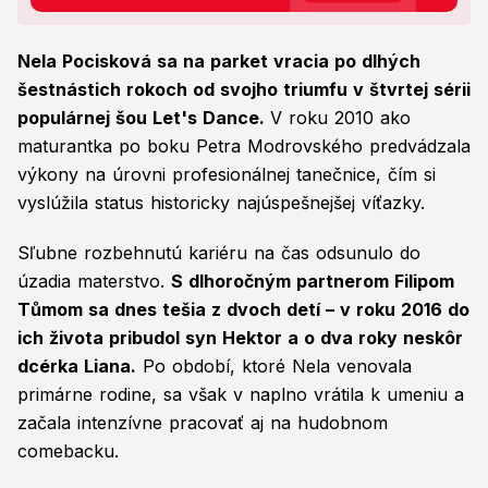
Nela Pocisková sa na parket vracia po dlhých
šestnástich rokoch od svojho triumfu v štvrtej sérii
populárnej šou Let's Dance.
V roku 2010 ako
maturantka po boku Petra Modrovského predvádzala
výkony na úrovni profesionálnej tanečnice, čím si
vyslúžila status historicky najúspešnejšej víťazky.
Sľubne rozbehnutú kariéru na čas odsunulo do
úzadia materstvo.
S dlhoročným partnerom Filipom
Tůmom sa dnes tešia z dvoch detí – v roku 2016 do
ich života pribudol syn Hektor a o dva roky neskôr
dcérka Liana.
Po období, ktoré Nela venovala
primárne rodine, sa však v naplno vrátila k umeniu a
začala intenzívne pracovať aj na hudobnom
comebacku.