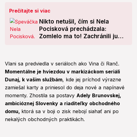
Prečítajte si viac
Nikto netušil, čím si Nela
Pocisková prechádzala:
Zomlelo ma to! Zachránili ju
terapie
Vlani sa predviedla v seriáloch ako Vina či Ranč.
Momentálne je hviezdou v markizáckom seriáli
Dunaj, k vašim službám
, kde jej príchod výrazne
zamiešal karty a priniesol do deja nové a napínavé
momenty. Zhostila sa postavy
Adely Brunovskej,
ambicióznej Slovenky a riaditeľky obchodného
domu,
ktorá sa v boji o zisk nebojí siahať ani po
nekalých obchodných praktikách.