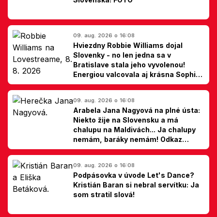
09. aug. 2026 o 16:08
Hviezdny Robbie Williams dojal
Slovenky - no len jedna sa v
Bratislave stala jeho vyvolenou!
Energiou valcovala aj krásna Sophie
Ellis-Bextor (foto)
09. aug. 2026 o 16:08
Arabela Jana Nagyová na plné ústa:
Niekto žije na Slovensku a má
chalupu na Maldivách... Ja chalupy
nemám, baráky nemám! Odkaz
Slovákom
09. aug. 2026 o 16:08
Podpásovka v úvode Let's Dance?
Kristián Baran si nebral servítku: Ja
som stratil slová!