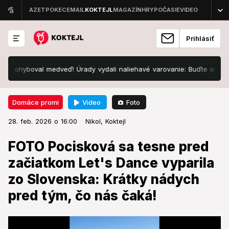
Prihlásiť
boval medveď! Úrady vydali naliehavé varovanie: Buďte ostražití!
Video
Foto
Domáce promi
28. feb. 2026 o 16:00
Domáce promi
28. feb. 2026 o 16:00
FOTO Pocisková sa tesne pred
Nikol,
Koktejl
začiatkom Let's Dance vyparila zo
FOTO Pocisková sa tesne pred
Slovenska: Krátky nádych pred
začiatkom Let's Dance vyparila
tým, čo nás čaká!
zo Slovenska: Krátky nádych
pred tým, čo nás čaká!
Veľmi to potrebovala.