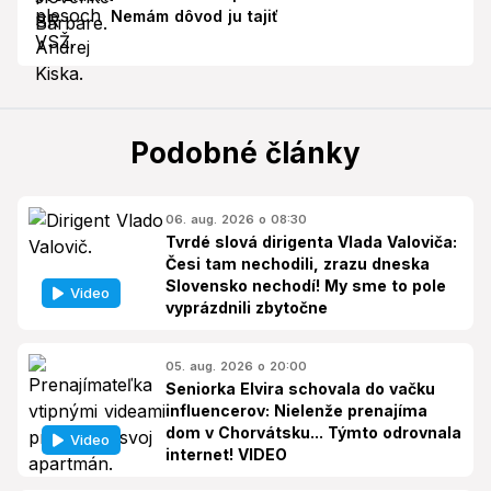
Nemám dôvod ju tajiť
Podobné články
06. aug. 2026 o 08:30
Tvrdé slová dirigenta Vlada Valoviča:
Česi tam nechodili, zrazu dneska
Slovensko nechodí! My sme to pole
Video
vyprázdnili zbytočne
05. aug. 2026 o 20:00
Seniorka Elvira schovala do vačku
influencerov: Nielenže prenajíma
dom v Chorvátsku... Týmto odrovnala
Video
internet! VIDEO