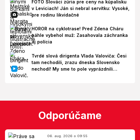
FOTO Slováci zúria pre ceny na kúpalisku
v Leviciach! Ján si nebral servítku: Vysoké,
pre rodinu likvidačné
HOROR na cyklotrase! Pred Zdena Cháru
náhle vybehol muž: Zasahovala záchranka
aj polícia
Tvrdé slová dirigenta Vlada Valoviča: Česi
tam nechodili, zrazu dneska Slovensko
nechodí! My sme to pole vyprázdnili
zbytočne
Odporúčame
06. aug. 2026 o 09:55