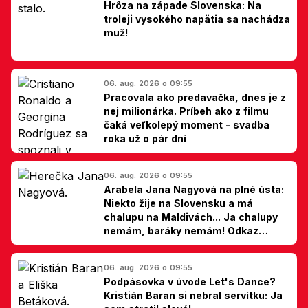
Hrôza na západe Slovenska: Na
troleji vysokého napätia sa nachádza
muž!
06. aug. 2026 o 09:55
Pracovala ako predavačka, dnes je z
nej milionárka. Príbeh ako z filmu
čaká veľkolepý moment - svadba
roka už o pár dní
06. aug. 2026 o 09:55
Arabela Jana Nagyová na plné ústa:
Niekto žije na Slovensku a má
chalupu na Maldivách... Ja chalupy
nemám, baráky nemám! Odkaz
Slovákom
06. aug. 2026 o 09:55
Podpásovka v úvode Let's Dance?
Kristián Baran si nebral servítku: Ja