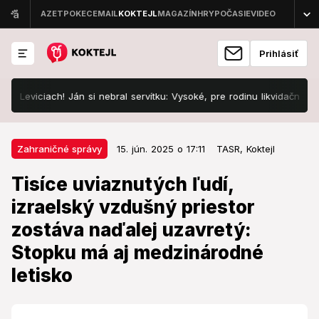
Prihlásiť
iciach! Ján si nebral servítku: Vysoké, pre rodinu likvidačné
HOR
15. jún. 2025 o 17:11
Zahraničné správy
Zahraničné správy
15. jún. 2025 o 17:11
TASR,
Koktejl
Tisíce uviaznutých ľudí, izraelský
Tisíce uviaznutých ľudí,
vzdušný priestor zostáva naďalej
izraelský vzdušný priestor
uzavretý: Stopku má aj
zostáva naďalej uzavretý:
medzinárodné letisko
Stopku má aj medzinárodné
Medzinárodné letisko zostáva zatvorené.
letisko