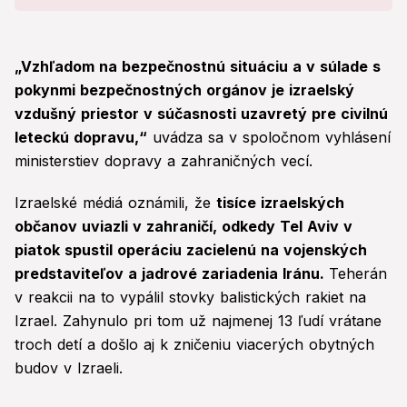
„Vzhľadom na bezpečnostnú situáciu a v súlade s
pokynmi bezpečnostných orgánov je izraelský
vzdušný priestor v súčasnosti uzavretý pre civilnú
leteckú dopravu,“
uvádza sa v spoločnom vyhlásení
ministerstiev dopravy a zahraničných vecí.
Izraelské médiá oznámili, že
tisíce izraelských
občanov uviazli v zahraničí, odkedy Tel Aviv v
piatok spustil operáciu zacielenú na vojenských
predstaviteľov a jadrové zariadenia Iránu.
Teherán
v reakcii na to vypálil stovky balistických rakiet na
Izrael. Zahynulo pri tom už najmenej 13 ľudí vrátane
troch detí a došlo aj k zničeniu viacerých obytných
budov v Izraeli.