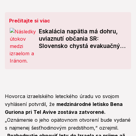
Prečítajte si viac
Eskalácia napätia má dohru,
uviaznutí občania SR:
Slovensko chystá evakuačný
let z Jordánska!
Hovorca izraelského leteckého úradu vo svojom
vyhlásení potvrdil, že
medzinárodné letisko Bena
Guriona pri Tel Avive zostáva zatvorené.
„Oznámenie o jeho opätovnom otvorení bude vydané
s najmenej šesťhodinovým predstihom,“ ozrejmil.
„Rozhodnutie obnoviť lety do Izraela sa prijme až