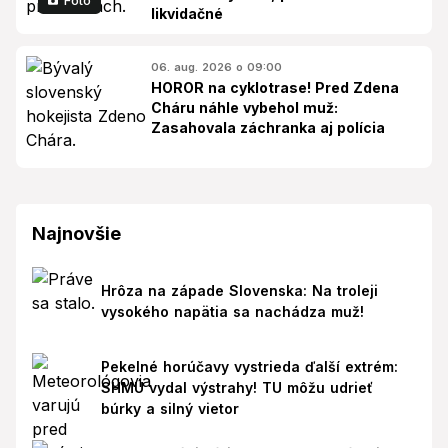
likvidačné
06. aug. 2026 o 09:00
HOROR na cyklotrase! Pred Zdena
Cháru náhle vybehol muž:
Zasahovala záchranka aj polícia
Najnovšie
Hrôza na západe Slovenska: Na troleji
vysokého napätia sa nachádza muž!
Pekelné horúčavy vystrieda ďalší extrém:
SHMÚ vydal výstrahy! TU môžu udrieť
búrky a silný vietor