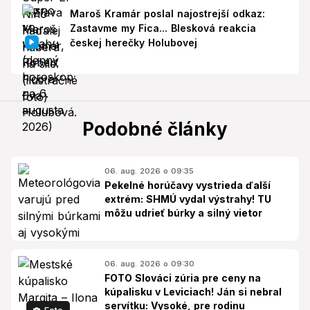
Maroš Kramár poslal najostrejší odkaz:
Zastavme my Fica... Blesková reakcia
českej herečky Holubovej
Podobné články
06. aug. 2026 o 09:35
Pekelné horúčavy vystrieda ďalší
extrém: SHMÚ vydal výstrahy! TU
môžu udrieť búrky a silný vietor
06. aug. 2026 o 09:30
FOTO Slováci zúria pre ceny na
kúpalisku v Leviciach! Ján si nebral
servítku: Vysoké, pre rodinu
Foto