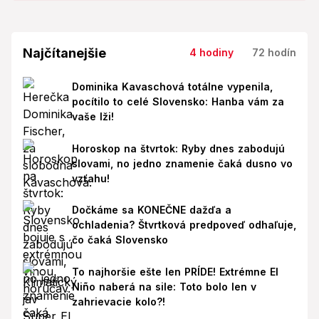
Najčítanejšie
4 hodiny
72 hodín
Dominika Kavaschová totálne vypenila,
pocítilo to celé Slovensko: Hanba vám za
vaše lži!
Horoskop na štvrtok: Ryby dnes zabodujú
slovami, no jedno znamenie čaká dusno vo
vzťahu!
Dočkáme sa KONEČNE dažďa a
ochladenia? Štvrtková predpoveď odhaľuje,
čo čaká Slovensko
To najhoršie ešte len PRÍDE! Extrémne El
Niño naberá na sile: Toto bolo len v
zahrievacie kolo?!