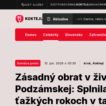
⏰
Aktuálne
me
Vážna nehoda tanečníka z Let’s Dance, rebro mu prepichlo pľúc
Domov
Celebrity
Slovensko
Zahraniči
Domáce promi
15. jún. 2026 o 05:30
krsk,
Koktejl
Zásadný obrat v ži
15. jún. 2026 o 05:30
Domáce promi
Podzámskej: Splnila
Zásadný obrat
ťažkých rokoch v ta