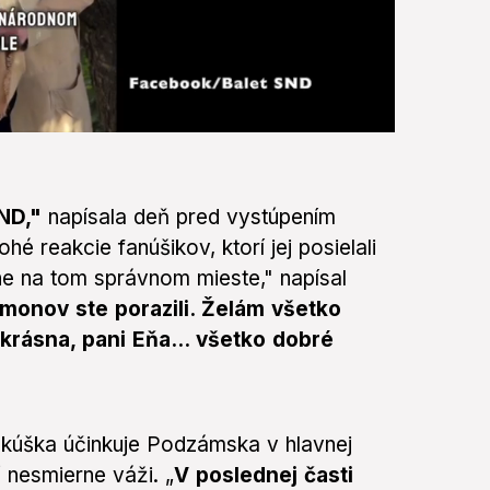
SND,"
napísala deň pred vystúpením
 reakcie fanúšikov, ktorí jej posielali
e na tom správnom mieste," napísal
monov ste porazili. Želám všetko
rásna, pani Eňa... všetko dobré
kúška účinkuje Podzámska v hlavnej
ť nesmierne váži. „
V poslednej časti