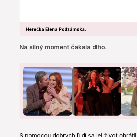
Herečka Elena Podzámska.
Na silný moment čakala dlho.
S pomocou dobrých ľudí sa jej život obrátil