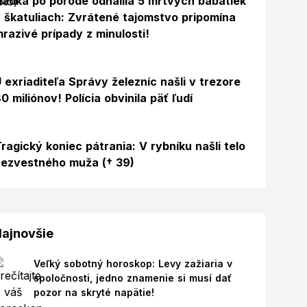
ádka po pôrode odhalila 5 mŕtvych bábätiek
 škatuliach: Zvrátené tajomstvo pripomína
razivé prípady z minulosti!
 exriaditeľa Správy železníc našli v trezore
0 miliónov! Polícia obvinila päť ľudí
ragický koniec pátrania: V rybníku našli telo
ezvestného muža († 39)
ajnovšie
Veľký sobotný horoskop: Levy zažiaria v
spoločnosti, jedno znamenie si musí dať
pozor na skryté napätie!