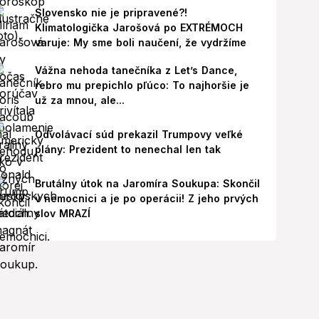
Slovensko nie je pripravené?!
Klimatologička Jarošová po EXTRÉMOCH
varuje: My sme boli naučení, že vydržíme
Vážna nehoda tanečníka z Let’s Dance,
rebro mu prepichlo pľúco: To najhoršie je
už za mnou, ale...
Odvolávací súd prekazil Trumpovy veľké
plány: Prezident to nenechal len tak
Brutálny útok na Jaromíra Soukupa: Skončil
v nemocnici a je po operácii! Z jeho prvých
slov MRAZÍ