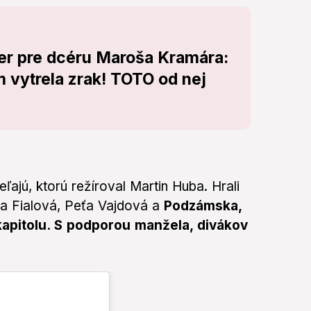
er pre dcéru Maroša Kramára:
 vytrela zrak! TOTO od nej
ľajú, ktorú režíroval Martin Huba. Hrali
a Fialová, Peťa Vajdová a
Podzámska,
 kapitolu. S podporou manžela, divákov