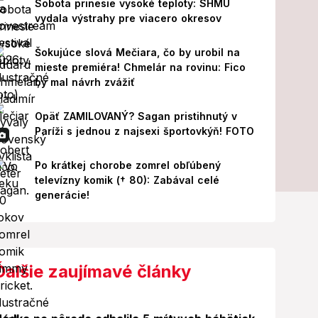
Sobota prinesie vysoké teploty: SHMÚ
vydala výstrahy pre viacero okresov
Šokujúce slová Mečiara, čo by urobil na
mieste premiéra! Chmelár na rovinu: Fico
by mal návrh zvážiť
Opäť ZAMILOVANÝ? Sagan pristihnutý v
Paríži s jednou z najsexi športovkýň! FOTO
Po krátkej chorobe zomrel obľúbený
televízny komik († 80): Zabával celé
generácie!
Ďalšie zaujímavé články