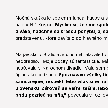
Nočná skúška je spojením tanca, hudby a sl
baletu ND Košice.
Myslím si, že sme spolo
diváka, nadchne sa krásou pohybu, aj sa
predstaveniu, ktoré zavítalo do hlavného m
Na javisku v Bratislave dlho nehrala, ale t
neodradilo. "Moje pocity sú fantastické. 
hosťovala v Národnom divadle. Mala som pln
úplne ako cudzinec.
Spoznávam všetky tie
samozrejme, rešpekt, lebo však sme na 
Slovensku. Zároveň sa veľmi teším, lebo 
prídu pozrieť na mňa,"
povedala v rozhov