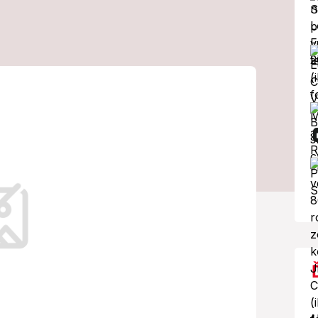
plnila si sen!
okoch v také
úfala