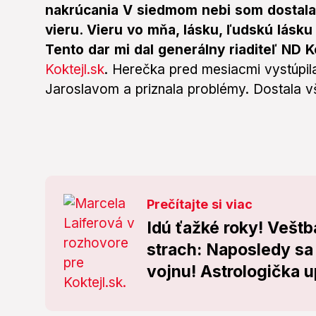
nakrúcania V siedmom nebi som dostala 
vieru. Vieru vo mňa, lásku, ľudskú lásk
Tento dar mi dal generálny riaditeľ ND 
Koktejl.sk
. Herečka pred mesiacmi vystúpila
Jaroslavom a priznala problémy. Dostala 
Prečítajte si viac
Idú ťažké roky! Vešt
strach: Naposledy sa
vojnu! Astrologička u