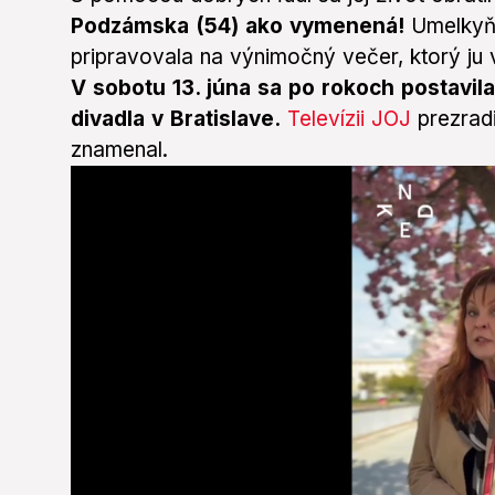
Podzámska (54) ako vymenená!
Umelkyňa
pripravovala na výnimočný večer, ktorý ju v
V sobotu 13. júna sa po rokoch postavi
divadla v Bratislave.
Televízii JOJ
prezradi
znamenal.