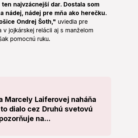
ten najvzácnejší dar. Dostala som
u a nádej, nádej pre mňa ako herečku.
Košice Ondrej Šoth,"
uviedla pre
 v jojkárskej relácii aj s manželom
však pomocnú ruku.
ba Marcely Laiferovej naháňa
 to dialo cez Druhú svetovú
pozorňuje na...