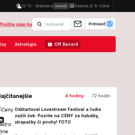
Prihlásiť
?
Pošlite nám ho
mpovy veľké plány: Prezident to nenechal len tak
Brutálny útok n
ízy
Astrológia
Off Record
ajčítanejšie
4 hodiny
72 hodín
Odštartoval Lovestream Festival a ľudia
zažili šok: Pozrite na CENY za halušky,
strapačky či pirohy! FOTO