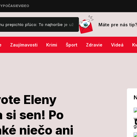
Máte pre nás tip
o: To najhoršie je už za mnou, ale...
Odvolávací súd prekazil Tru
e
Zaujímavosti
Krimi
Šport
Zdravie
Videá
Kv
vote Eleny
N
 si sen! Po
 v živote Eleny
ké niečo ani