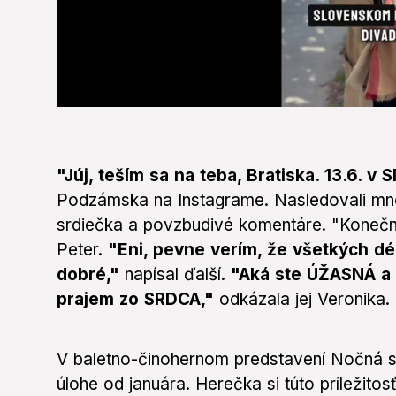
0
seconds
of
29
seconds
Volume
"Júj, teším sa na teba, Bratiska. 13.6. v 
0%
Podzámska na Instagrame. Nasledovali mnohé
srdiečka a povzbudivé komentáre. "Konečn
Peter.
"Eni, pevne verím, že všetkých dé
dobré,"
napísal ďalší.
"Aká ste ÚŽASNÁ a k
prajem zo SRDCA,"
odkázala jej Veronika.
V baletno-činohernom predstavení Nočná s
úlohe od januára. Herečka si túto príležitos