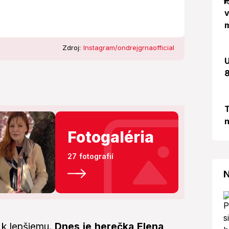
H
v
m
Zdroj:
Instagram/ondrejgrnaofficial
U
8
T
n
Fotogaléria
27 fotografií
N
 k lepšiemu.
Dnes je herečka Elena