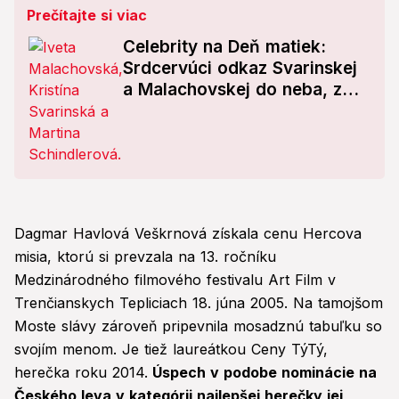
Prečítajte si viac
Celebrity na Deň matiek:
Srdcervúci odkaz Svarinskej
a Malachovskej do neba, z
mamy Schindlerovej budete
paf!
Dagmar Havlová Veškrnová získala cenu Hercova
misia, ktorú si prevzala na 13. ročníku
Medzinárodného filmového festivalu Art Film v
Trenčianskych Tepliciach 18. júna 2005. Na tamojšom
Moste slávy zároveň pripevnila mosadznú tabuľku so
svojím menom. Je tiež laureátkou Ceny TýTý,
herečka roku 2014.
Úspech v podobe nominácie na
Českého leva v kategórii najlepšej herečky jej