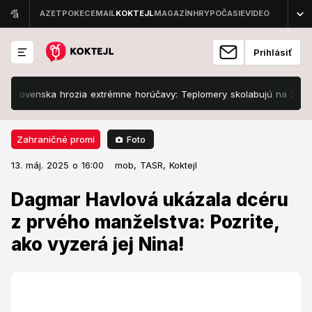
Prihlásiť
enska hrozia extrémne horúčavy: Teplomery skolabujú na 34 stupňoch,
Foto
Zahraničné promi
13. máj. 2025 o 16:00
Zahraničné promi
13. máj. 2025 o 16:00
Dagmar Havlová ukázala dcéru z
mob,
TASR,
Koktejl
prvého manželstva: Pozrite, ako
Dagmar Havlová ukázala dcéru
vyzerá jej Nina!
z prvého manželstva: Pozrite,
ako vyzerá jej Nina!
Jej dcéra je úspešná žena.