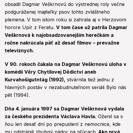
obsadil Dagmar Veškrnovú do výstrednej roly večne
podguráženej majiteľky psov tohto zvláštneho
plemena. V tom istom roku si zahrala aj v Herzovom
horore Upír z Feratu.
V tom čase už patrila Dagmar
Veškrnová k najobsadzovanejším herečkám a
ročne nakrúcala päť až desať filmov – prevažne
televíznych.
V 90. rokoch čakala na Dagmar Veškrnovú úloha v
komédii Věry Chytilovej Dědictví aneb
Kurvahošigutntág (1992),
stvárnila tiež jednu z
hlavných postáv v nezabudnuteľnom seriáli Bylo nás
pět (1994).
Dňa 4. januára 1997 sa Dagmar Veškrnová vydala
za českého prezidenta Václava Havla.
Oženil sa s
ňou len desať dní po prepustení z nemocnice, kde
mu odstránili zhubný nádor na pľúcach.
Ako prvá