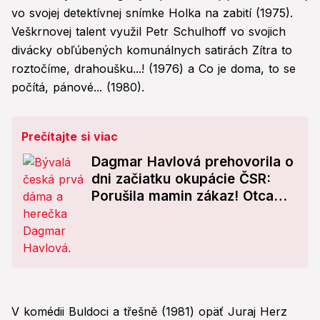
vo svojej detektívnej snímke Holka na zabití (1975).
Veškrnovej talent využil Petr Schulhoff vo svojich
divácky obľúbených komunálnych satirách Zítra to
roztočíme, drahoušku...! (1976) a Co je doma, to se
počítá, pánové... (1980).
Prečítajte si viac
Dagmar Havlová prehovorila o
dni začiatku okupácie ČSR:
Porušila mamin zákaz! Otca
zmlátili
V komédii Buldoci a třešně (1981) opäť Juraj Herz