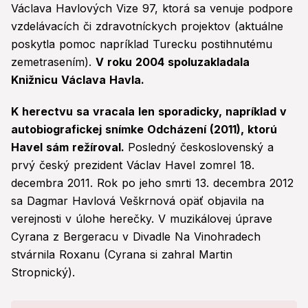
Václava Havlových Vize 97, ktorá sa venuje podpore
vzdelávacích či zdravotníckych projektov (aktuálne
poskytla pomoc napríklad Turecku postihnutému
zemetrasením).
V roku 2004 spoluzakladala
Knižnicu Václava Havla.
K herectvu sa vracala len sporadicky, napríklad v
autobiografickej snímke Odcházení (2011), ktorú
Havel sám režíroval.
Posledný československý a
prvý český prezident Václav Havel zomrel 18.
decembra 2011. Rok po jeho smrti 13. decembra 2012
sa Dagmar Havlová Veškrnová opäť objavila na
verejnosti v úlohe herečky. V muzikálovej úprave
Cyrana z Bergeracu v Divadle Na Vinohradech
stvárnila Roxanu (Cyrana si zahral Martin
Stropnický).