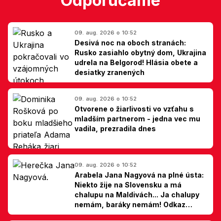
Odporúčame
09. aug. 2026 o 10:52
Desivá noc na oboch stranách:
Rusko zasiahlo obytný dom, Ukrajina
udrela na Belgorod! Hlásia obete a
desiatky zranených
09. aug. 2026 o 10:52
Otvorene o žiarlivosti vo vzťahu s
mladším partnerom - jedna vec mu
vadila, prezradila dnes
09. aug. 2026 o 10:52
Arabela Jana Nagyová na plné ústa:
Niekto žije na Slovensku a má
chalupu na Maldivách... Ja chalupy
nemám, baráky nemám! Odkaz
Slovákom