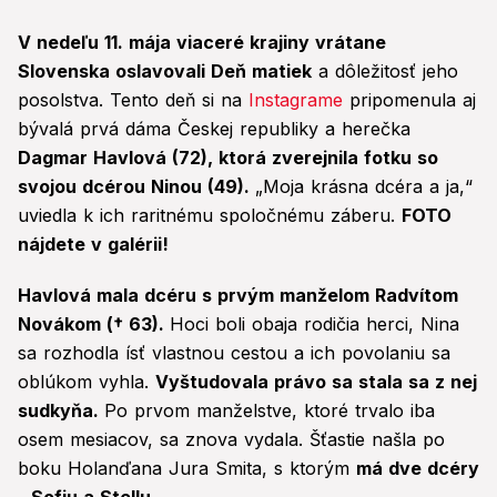
V nedeľu 11. mája viaceré krajiny vrátane
Slovenska oslavovali Deň matiek
a dôležitosť jeho
posolstva. Tento deň si na
Instagrame
pripomenula aj
bývalá prvá dáma Českej republiky a herečka
Dagmar Havlová (72), ktorá zverejnila fotku so
svojou dcérou Ninou (49).
„Moja krásna dcéra a ja,“
uviedla k ich raritnému spoločnému záberu.
FOTO
nájdete v galérii!
Havlová mala dcéru s prvým manželom Radvítom
Novákom († 63).
Hoci boli obaja rodičia herci, Nina
sa rozhodla ísť vlastnou cestou a ich povolaniu sa
oblúkom vyhla.
Vyštudovala právo sa stala sa z nej
sudkyňa.
Po prvom manželstve, ktoré trvalo iba
osem mesiacov, sa znova vydala. Šťastie našla po
boku Holanďana Jura Smita, s ktorým
má dve dcéry