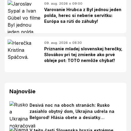
09. aug. 2026 o 09:00
Varovanie Hrubca z Byl jednou jeden
polda, herec si neberie servítku:
Európa sa rúti do záhuby!
09. aug. 2026 o 08:30
Priznanie mladej slovenskej herečky,
Slovákov pri tej zmienke ako prvé
obleje pot: TOTO nemôže chýbať!
Najnovšie
Desivá noc na oboch stranách: Rusko
zasiahlo obytný dom, Ukrajina udrela na
Belgorod! Hlásia obete a desiatky
zranených
V tejto časti Slovenska hrozia extrémne