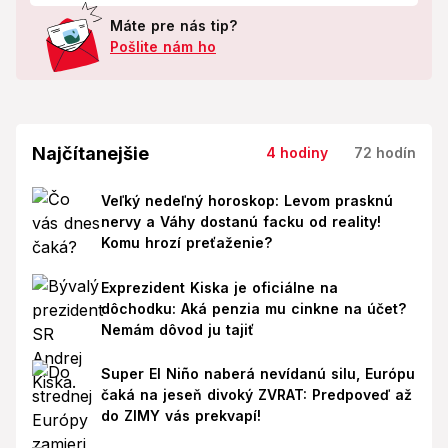
Máte pre nás tip?
Pošlite nám ho
Najčítanejšie
4 hodiny
72 hodín
Veľký nedeľný horoskop: Levom prasknú
nervy a Váhy dostanú facku od reality!
Komu hrozí preťaženie?
Exprezident Kiska je oficiálne na
dôchodku: Aká penzia mu cinkne na účet?
Nemám dôvod ju tajiť
Super El Niño naberá nevídanú silu, Európu
čaká na jeseň divoký ZVRAT: Predpoveď až
do ZIMY vás prekvapí!