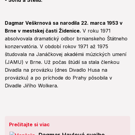
- Sofiu a Stellu.
Dagmar Veškrnová sa narodila 22. marca 1953 v
Brne v mestskej časti Židenice.
V roku 1971
absolvovala dramatický odbor brnianskeho Štátneho
konzervatória. V období rokov 1971 až 1975
študovala na Janáčkovej akadémii múzických umení
(JAMU) v Brne. Už počas štúdií sa stala členkou
Divadla na provázku (dnes Divadlo Husa na
provázku) a po príchode do Prahy pôsobila v
Divadle Jiřího Wolkera.
Prečítajte si viac