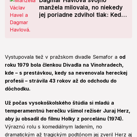
Dagmar Havlová svojho
manžela milovala, no niekedy
jej poriadne zdvihol tlak: Kedy
si musela dupnúť!
Vystupovala tiež v pražskom divadle Semafor a
od
roku 1979 bola členkou Divadla na Vinohradech,
kde – s prestávkou, kedy sa nevenovala hereckej
profesii – strávila 43 rokov až do odchodu do
dôchodku.
Už počas vysokoškolského štúdia si mladú a
temperamentnú herečku všimol režisér Juraj Herz,
aby ju obsadil do filmu Holky z porcelánu (1974).
Výraznú rolu s komediálnym ladením, no
dramatickým až tragickým podtónom jej zveril Herz aj