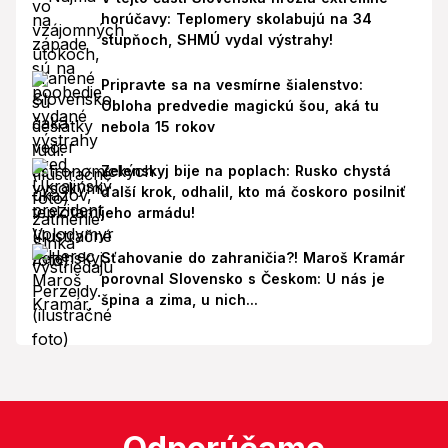
horúčavy: Teplomery skolabujú na 34
stupňoch, SHMÚ vydal výstrahy!
Pripravte sa na vesmírne šialenstvo:
Obloha predvedie magickú šou, aká tu
nebola 15 rokov
Zelenskyj bije na poplach: Rusko chystá
ďalší krok, odhalil, kto má čoskoro posilniť
jeho armádu!
Sťahovanie do zahraničia?! Maroš Kramár
porovnal Slovensko s Českom: U nás je
špina a zima, u nich...