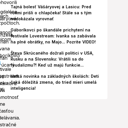
Tajná bolesť Vášáryovej a Lasicu: Pred
rokmi prišli o chlapčeka! Stále sa s tým
nedokázala vyrovnať
Gáboríkovci po škandále prichytení na
festivale Lovestream: Ivanka sa zabávala
na plné obrátky, no Majo... Pozrite VIDEO!
Števa Skrúcaného dožrali politici v USA,
Rusku a na Slovensku: Vrátili sa do
feudalizmu?! Keď už majú funkcie...
Veľká novinka na základných školách: Deti
čaká dôležitá zmena, do tried mieri umelá
inteligencia!