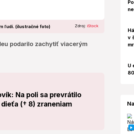
Po
ne
Zdroj:
iStock
ľudí. (ilustračné foto)
Há
v 
eu podarilo zachytiť viacerým
mr
U 
80
ík: Na poli sa prevrátilo
a dieťa († 8) zraneniam
Na