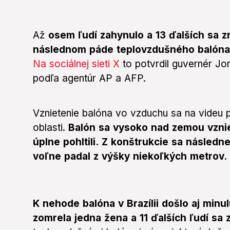
Až
osem ľudí zahynulo a 13 ďalších sa zr
následnom páde teplovzdušného balón
Na sociálnej sieti X
to potvrdil guvernér Jo
podľa agentúr AP a AFP.
Vznietenie balóna vo vzduchu sa na videu 
oblasti.
Balón sa vysoko nad zemou vznie
úplne pohltili.
Z konštrukcie sa následne
voľne padal z výšky niekoľkých metrov.
K nehode balóna v Brazílii došlo aj minu
zomrela jedna žena a 11 ďalších ľudí sa z