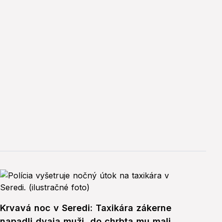
Krvavá noc v Seredi: Taxikára zákerne
napadli dvaja muži, do chrbta mu mali