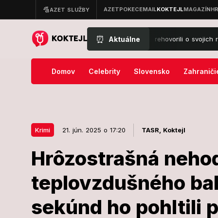
⏰
Aktuálne
na festival?! Návštevníci Lovestreamu prehovorili o svojich rozpočtoch: 
Domov
Celebrity
Slovensko
Zahraniči
Krimi
21. jún. 2025 o 17:20
TASR,
Koktejl
Hrôzostrašná neho
21. jún. 2025 o 17:20
Krimi
teplovzdušného bal
Hrôzostrašná
sekúnd ho pohltili