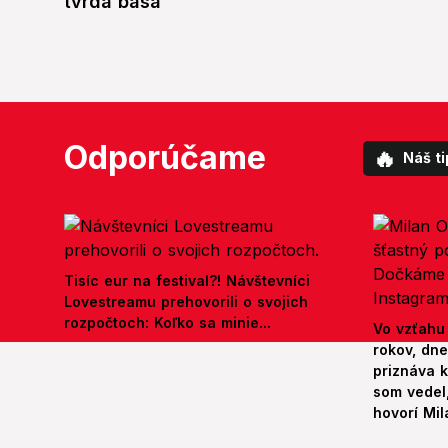
tvrdá basa
Odporúčame
🔥
Náš ti
Tisíc eur na festival?! Návštevníci
Lovestreamu prehovorili o svojich
rozpočtoch: Koľko sa minie...
Vo vzťahu
rokov, dn
priznáva k
som vedel,
hovorí Mil