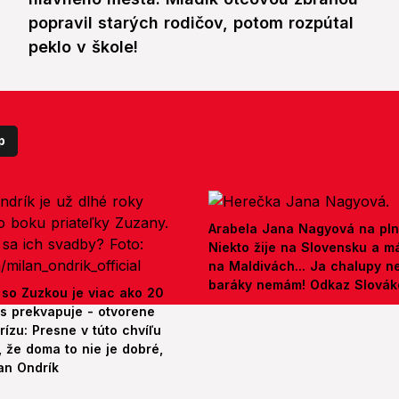
popravil starých rodičov, potom rozpútal
peklo v škole!
p
Arabela Jana Nagyová na pln
Niekto žije na Slovensku a m
na Maldivách... Ja chalupy 
baráky nemám! Odkaz Slová
 so Zuzkou je viac ako 20
es prekvapuje - otvorene
rízu: Presne v túto chvíľu
 že doma to nie je dobré,
an Ondrík