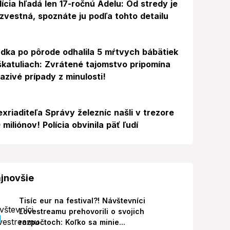
lícia hľadá len 17-ročnú Adelu: Od stredy je
zvestná, spoznáte ju podľa tohto detailu
dka po pôrode odhalila 5 mŕtvych bábätiek
škatuliach: Zvrátené tajomstvo pripomína
azivé prípady z minulosti!
exriaditeľa Správy železníc našli v trezore
 miliónov! Polícia obvinila päť ľudí
jnovšie
Tisíc eur na festival?! Návštevníci
Lovestreamu prehovorili o svojich
rozpočtoch: Koľko sa minie...