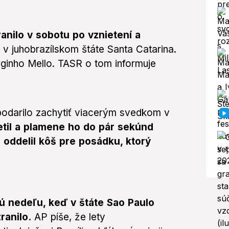
anilo v sobotu po vznietení a
a
v juhobrazílskom štáte Santa Catarina.
rginho Mello. TASR o tom informuje
podarilo zachytiť viacerým svedkom v
til a plamene ho do pár sekúnd
 oddelil kôš pre posádku, ktorý
lú nedeľu, keď v štáte Sao Paulo
ranilo.
AP píše, že lety