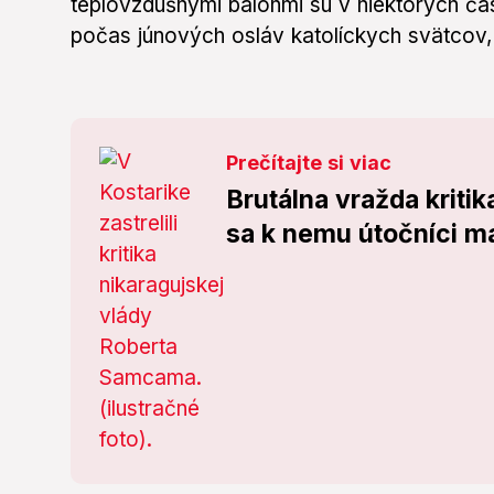
teplovzdušnými balónmi sú v niektorých čas
počas júnových osláv katolíckych svätcov,
Prečítajte si viac
Brutálna vražda kritik
sa k nemu útočníci ma