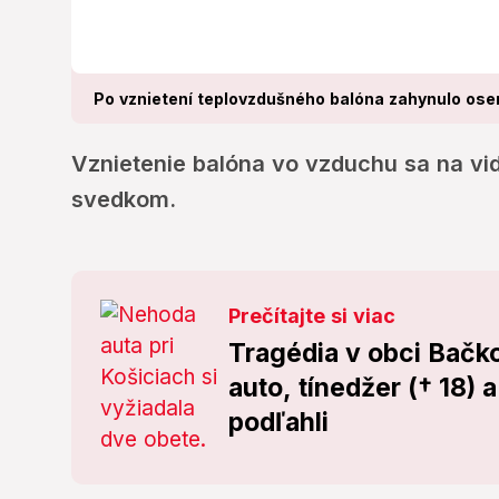
Po vznietení teplovzdušného balóna zahynulo osem 
Vznietenie balóna vo vzduchu sa na vid
svedkom.
Prečítajte si viac
Tragédia v obci Bačkov
auto, tínedžer († 18) 
podľahli