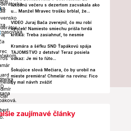
luxusnú večeru s dezertom zacvakala ako
u... Manžel Mravec trošku brblal, že...
VIDEO Juraj Bača zverejnil, čo mu robí
synček! Namiesto smiechu prišla tvrdá
kritika: Treba zasiahnuť, to nesmie
Kramára a šéfku SND Ťapákovú spája
TAJOMSTVO z detstva! Teraz posiela
odkaz: Je mi to ľúto...
Šokujúce slová Mečiara, čo by urobil na
mieste premiéra! Chmelár na rovinu: Fico
by mal návrh zvážiť
alšie zaujímavé články