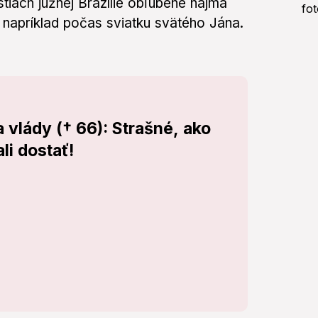
tiach južnej Brazílie obľúbené najmä
 napríklad počas sviatku svätého Jána.
a vlády († 66): Strašné, ako
li dostať!