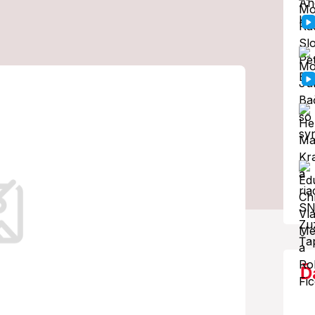
ho balóna: Do
 pohltili
nulo 8 ľudí!
a videu podarilo zachytiť viacerým
Ď