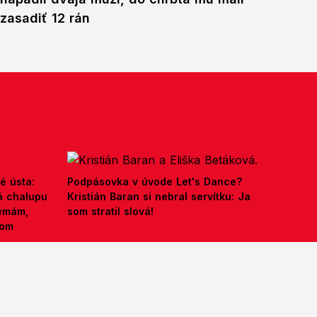
zasadiť 12 rán
é ústa:
Podpásovka v úvode Let's Dance?
á chalupu
Kristián Baran si nebral servítku: Ja
nemám,
som stratil slová!
kom