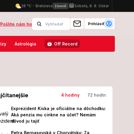
Prihlásiť
?
Pošlite nám ho
išli o chlapčeka! Stále sa s tým nedokázala vyrovnať
Gáboríkovci 
ízy
Astrológia
Off Record
jčítanejšie
4 hodiny
72 hodín
Exprezident Kiska je oficiálne na dôchodku:
Aká penzia mu cinkne na účet? Nemám
dôvod ju tajiť
Petra Bernasovská v Chorvátsku: Za