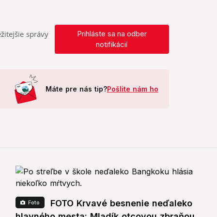
žitejšie správy
Prihláste sa na odber
notifikácií
Máte pre nás tip?
Pošlite nám ho
FOTO Krvavé besnenie neďaleko
Foto
hlavného mesta: Mladík otcovou zbraňou