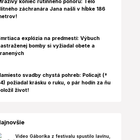
razivý koniec rutinného ponoru: Telo
litného záchranára Jana našli v hĺbke 186
metrov!
mrtiaca explózia na predmestí: Výbuch
astraženej bomby si vyžiadal obete a
zranených
amiesto svadby chystá pohreb: Policajt (†
4) požiadal krásku o ruku, o pár hodín za ňu
oložil život!
ajnovšie
Video Gáboríka z festivalu spustilo lavínu,