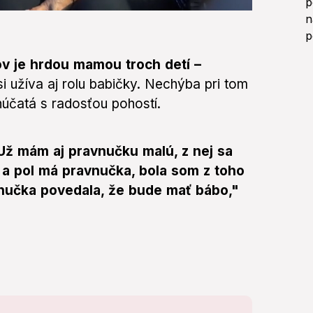
v je hrdou mamou troch detí –
i užíva aj rolu babičky. Nechýba pri tom
vnúčatá s radosťou pohostí.
Už mám aj pravnučku malú, z nej sa
 a pol má pravnučka, bola som z toho
nučka povedala, že bude mať bábo,"