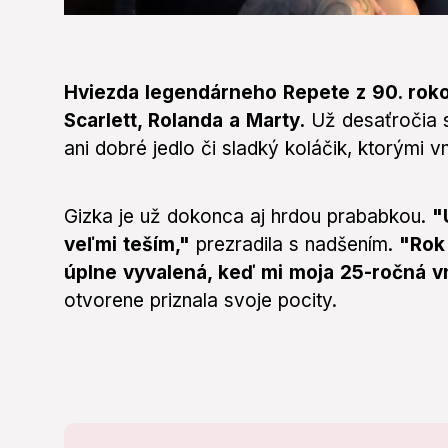
0
seconds
of
5
minutes,
Hviezda legendárneho Repete z 90. roko
10
seconds
Scarlett, Rolanda a Marty.
Volume
Už desaťročia s
0%
ani dobré jedlo či sladký koláčik, ktorými 
Gizka je už dokonca aj hrdou prababkou.
"
veľmi teším,"
prezradila s nadšením.
"Rok
úplne vyvalená, keď mi moja 25-ročná v
otvorene priznala svoje pocity.