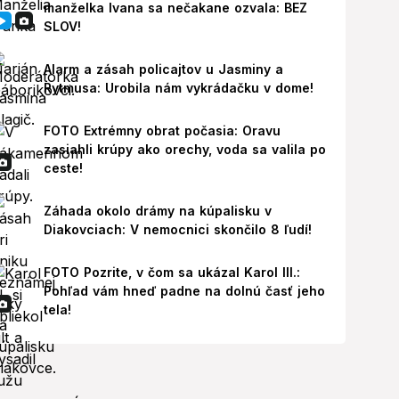
manželka Ivana sa nečakane ozvala: BEZ
SLOV!
Alarm a zásah policajtov u Jasminy a
Rytmusa: Urobila nám vykrádačku v dome!
FOTO Extrémny obrat počasia: Oravu
zasiahli krúpy ako orechy, voda sa valila po
ceste!
Záhada okolo drámy na kúpalisku v
Diakovciach: V nemocnici skončilo 8 ľudí!
FOTO Pozrite, v čom sa ukázal Karol III.:
Pohľad vám hneď padne na dolnú časť jeho
tela!