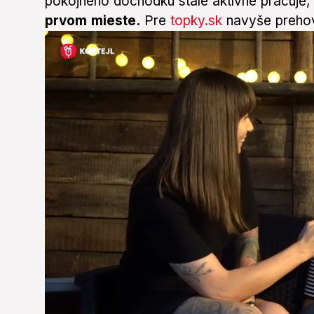
pokojného dôchodku stále aktívne pracuje,
prvom mieste.
Pre
topky.sk
navyše prehov