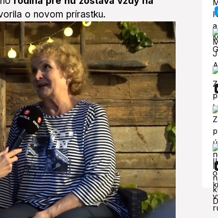
 no
rodina pre ňu zostáva vždy na
orila o novom prírastku.