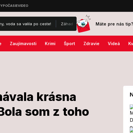
Máte pre nás tip
po ceste!
Záhada okolo drámy na kúpalisku v Diakovciach: V nemoc
e
Zaujímavosti
Krimi
Šport
Zdravie
Videá
Kv
ávala krásna
N
Bola som z toho
ou zamávala