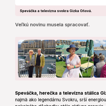
Speváčka a televízna svokra Gizka Oňová.
Veľkú novinu musela spracovať.
Speváčka, herečka a televízna stálica G
najmä ako legendárnu Svokru, srší energio