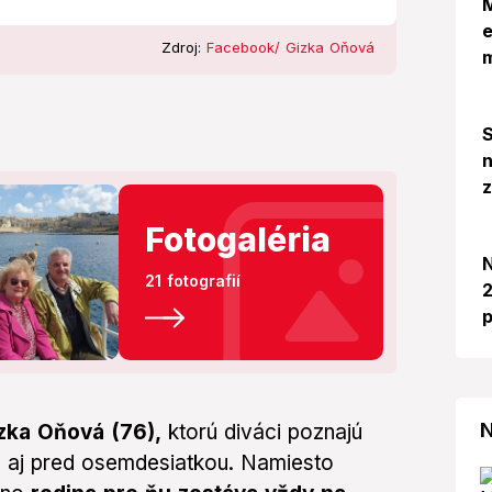
M
e
Zdroj:
Facebook/ Gizka Oňová
S
n
Fotogaléria
N
21 fotografií
2
p
N
izka Oňová (76),
ktorú diváci poznajú
u aj pred osemdesiatkou. Namiesto