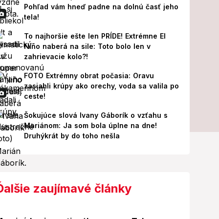
Pohľad vám hneď padne na dolnú časť jeho
tela!
To najhoršie ešte len PRÍDE! Extrémne El
Niño naberá na sile: Toto bolo len v
zahrievacie kolo?!
FOTO Extrémny obrat počasia: Oravu
zasiahli krúpy ako orechy, voda sa valila po
ceste!
Šokujúce slová Ivany Gáborík o vzťahu s
Mariánom: Ja som bola úplne na dne!
Druhýkrát by do toho nešla
Ďalšie zaujímavé články