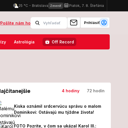
Prihlásiť
?
Pošlite nám ho
nici skončilo 8 ľudí!
FOTO Pozrite, v čom sa ukázal Karol III.: 
ízy
Astrológia
Off Record
ajčítanejšie
4 hodiny
72 hodín
Kiska oznámil srdcervúcu správu o malom
Dominikovi: Ostávajú mu týždne života!
FOTO Pozrite, v čom sa ukázal Karol III.: