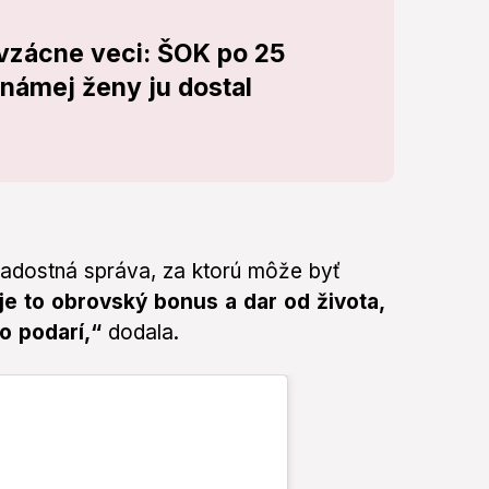
 vzácne veci: ŠOK po 25
námej ženy ju dostal
radostná správa, za ktorú môže byť
je to obrovský bonus a dar od života,
to podarí,“
dodala.