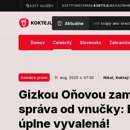
⏰
Aktuálne
émny obrat počasia: Oravu zasiahli krúpy ako orechy, voda sa valila 
Domov
Celebrity
Slovensko
Zahraniči
Domáce promi
11. aug. 2025 o 07:30
Nikol,
Koktejl
Gizkou Oňovou zam
11. aug. 2025 o 07:30
Domáce promi
správa od vnučky: 
Gizkou Oňov
úplne vyvalená!