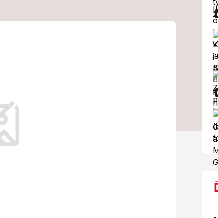
a od vnučky:
ho úplne