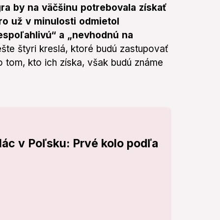
ra by na väčšinu potrebovala získať
o už v minulosti odmietol
nespoľahlivú“ a „nevhodnú na
te štyri kreslá, ktoré budú zastupovať
 o tom, kto ich získa, však budú známe
lác v Poľsku: Prvé kolo podľa