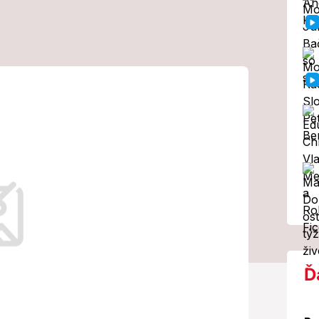
bude zrejme
Po
h voľbách sa
vá vláda
ntné voľby v Portugalsku v priebehu
Ď