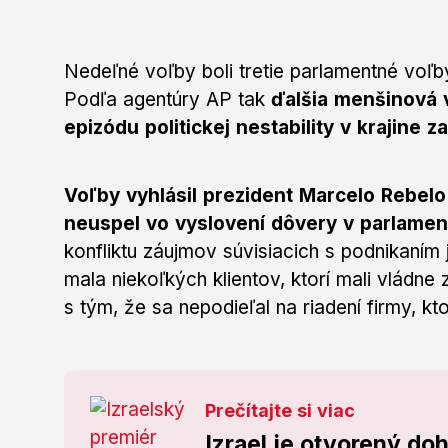
Nedeľné voľby boli tretie parlamentné voľb
Podľa agentúry AP tak
ďalšia menšinová 
epizódu politickej nestability v krajine z
Voľby vyhlásil prezident Marcelo Rebel
neuspel vo vyslovení dôvery v parlamen
konfliktu záujmov súvisiacich s podnikaním
mala niekoľkých klientov, ktorí mali vládn
s tým, že sa nepodieľal na riadení firmy, k
Prečítajte si viac
Izrael je otvorený d