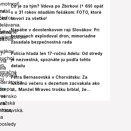
Čo je za tým? Vdova po Žbirkovi († 69) opäť
s o 31 rokov mladším fešákom: FOTO, ktoré
hovorí za všetko!
Napätie v dovolenkovom raji Slovákov: Pri
hraniciach explodoval dron, mimoriadne
zasadala bezpečnostná rada
Polícia hľadá len 17-ročnú Adelu: Od stredy
je nezvestná, spoznáte ju podľa tohto
detailu
Petra Bernasovská v Chorvátsku: Za
luxusnú večeru s dezertom zacvakala ako
u... Manžel Mravec trošku brblal, že...