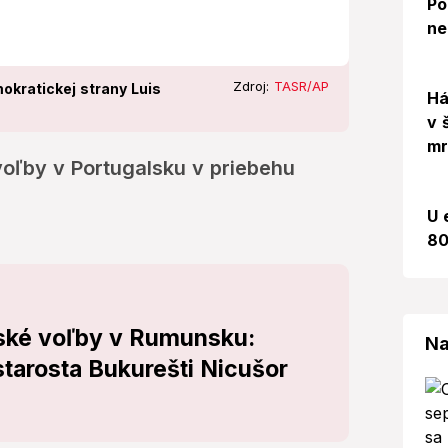
Po
ne
Zdroj:
TASR/AP
okratickej strany Luis
Há
v 
mr
voľby v Portugalsku v priebehu
U 
80
ské voľby v Rumunsku:
Na
starosta Bukurešti Nicušor