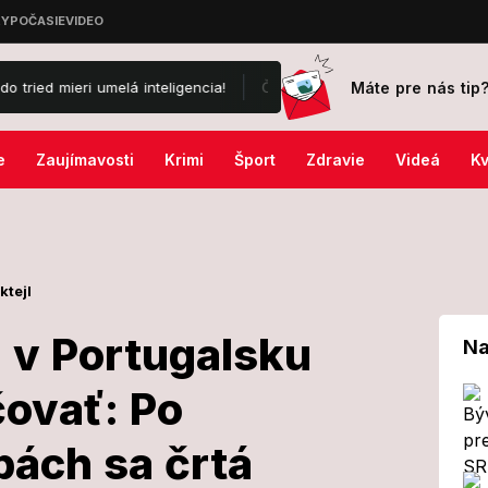
Máte pre nás tip
melá inteligencia!
Čo je za tým? Vdova po Žbirkovi († 69) opäť s 
e
Zaujímavosti
Krimi
Šport
Zdravie
Videá
Kv
ktejl
a v Portugalsku
Na
ovať: Po
abilita v
ách sa črtá