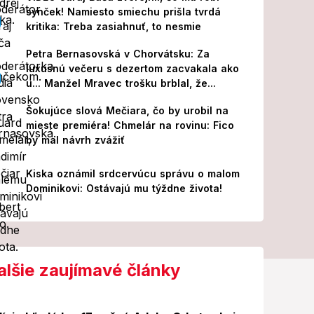
synček! Namiesto smiechu prišla tvrdá
kritika: Treba zasiahnuť, to nesmie
Petra Bernasovská v Chorvátsku: Za
luxusnú večeru s dezertom zacvakala ako
u... Manžel Mravec trošku brblal, že...
Šokujúce slová Mečiara, čo by urobil na
mieste premiéra! Chmelár na rovinu: Fico
by mal návrh zvážiť
Kiska oznámil srdcervúcu správu o malom
Dominikovi: Ostávajú mu týždne života!
alšie zaujímavé články