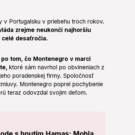
y v Portugalsku v priebehu troch rokov.
vláda zrejme neukončí najhoršiu
a celé desaťročia.
o po tom, čo Montenegro v marci
te,
ktoré sám navrhol po obvineniach z
 jeho poradenskej firmy. Spoločnosť
e zmluvy. Montenegro poprel pochybenie
torú teraz odovzdal svojim deťom.
ohode s hnutím Hamas: Mohla