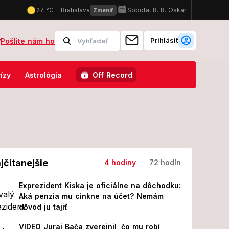
Prihlásiť
?
Pošlite nám ho
o 31 rokov mladším fešákom: FOTO, ktoré hovorí za všetko!
Napäti
ízy
Astrológia
Off Record
jčítanejšie
4 hodiny
72 hodín
Exprezident Kiska je oficiálne na dôchodku:
Aká penzia mu cinkne na účet? Nemám
dôvod ju tajiť
VIDEO Juraj Bača zverejnil, čo mu robí