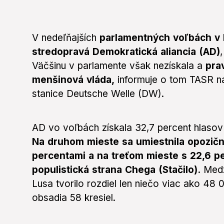
V nedeľňajších
parlamentných voľbách v P
stredopravá Demokratická aliancia (AD)
Väčšinu v parlamente však nezískala a
pra
menšinová vláda,
informuje o tom TASR na
stanice Deutsche Welle (DW).
AD vo voľbách získala 32,7 percent hlasov 
Na druhom mieste sa umiestnila opozičná
percentami a na treťom mieste s 22,6 p
populistická strana Chega (Stačilo).
Medz
Lusa tvorilo rozdiel len niečo viac ako 48
obsadia 58 kresiel.