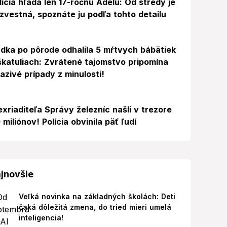
lícia hľadá len 17-ročnú Adelu: Od stredy je
zvestná, spoznáte ju podľa tohto detailu
dka po pôrode odhalila 5 mŕtvych bábätiek
škatuliach: Zvrátené tajomstvo pripomína
azivé prípady z minulosti!
exriaditeľa Správy železníc našli v trezore
 miliónov! Polícia obvinila päť ľudí
jnovšie
Veľká novinka na základných školách: Deti
čaká dôležitá zmena, do tried mieri umelá
inteligencia!