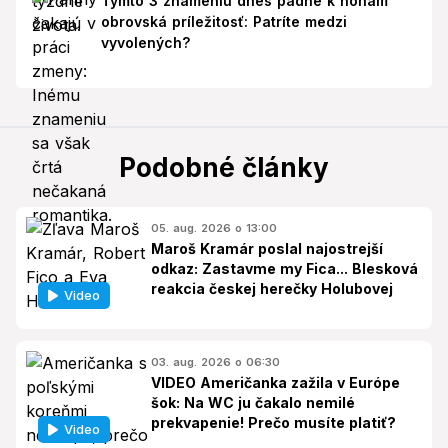
Týmto 3 znameniu dnes padne k nohám
obrovská príležitosť: Patríte medzi
vyvolených?
Podobné články
05. aug. 2026 o 13:00
Maroš Kramár poslal najostrejší
odkaz: Zastavme my Fica... Blesková
reakcia českej herečky Holubovej
Video
03. aug. 2026 o 06:30
VIDEO Američanka zažila v Európe
šok: Na WC ju čakalo nemilé
prekvapenie! Prečo musíte platiť?
Video