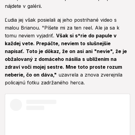
nájdete v galérii.
Ľudia jej však posielali aj jeho postrihané video s
malou Brianou. "Píšete mi za ten reel. Ale ja sa k
tomu neviem vyjadriť.
Však si s*rie do papule v
každej vete. Prepáčte, neviem to slušnejšie
napísať. Toto je dôkaz, že on asi ani "nevie", že je
obžalovaný z domáceho násilia s ublížením na
zdraví voči mojej sestre. Mne toto proste rozum
neberie, čo on dáva,"
uzavrela a znova zverejnila
policajnú fotku zadržaného herca.