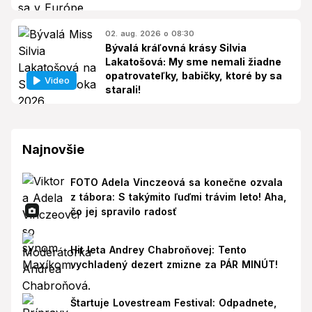
02. aug. 2026 o 08:30
Bývalá kráľovná krásy Silvia
Lakatošová: My sme nemali žiadne
opatrovateľky, babičky, ktoré by sa
Video
starali!
Najnovšie
FOTO Adela Vinczeová sa konečne ozvala
z tábora: S takýmito ľuďmi trávim leto! Aha,
čo jej spravilo radosť
Hit leta Andrey Chabroňovej: Tento
vychladený dezert zmizne za PÁR MINÚT!
Štartuje Lovestream Festival: Odpadnete,