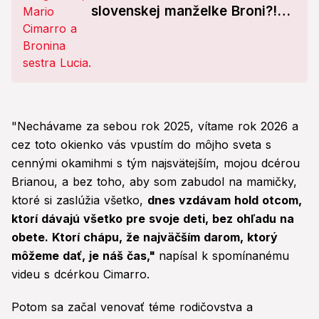
slovenskej manželke Broni?!
Lucii praskli nervy
"Nechávame za sebou rok 2025, vítame rok 2026 a
cez toto okienko vás vpustím do môjho sveta s
cennými okamihmi s tým najsvätejším, mojou dcérou
Brianou, a bez toho, aby som zabudol na mamičky,
ktoré si zaslúžia všetko,
dnes vzdávam hold otcom,
ktorí dávajú všetko pre svoje deti, bez ohľadu na
obete. Ktorí chápu, že najväčším darom, ktorý
môžeme dať, je náš čas,"
napísal k spomínanému
videu s dcérkou Cimarro.
Potom sa začal venovať téme rodičovstva a