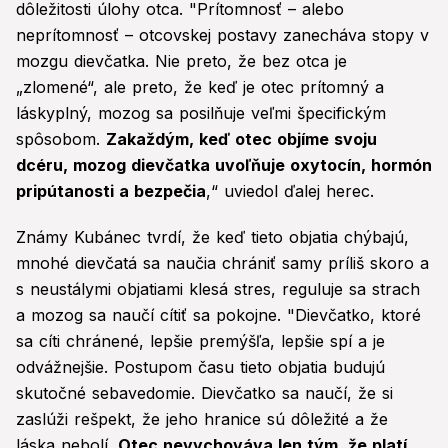
dôležitosti úlohy otca. "Prítomnosť – alebo
neprítomnosť – otcovskej postavy zanecháva stopy v
mozgu dievčatka. Nie preto, že bez otca je
„zlomené“, ale preto, že keď je otec prítomný a
láskyplný, mozog sa posilňuje veľmi špecifickým
spôsobom.
Zakaždým, keď otec objíme svoju
dcéru, mozog dievčatka uvoľňuje oxytocín, hormón
pripútanosti a bezpečia
,“ uviedol ďalej herec.
Známy Kubánec tvrdí, že keď tieto objatia chýbajú,
mnohé dievčatá sa naučia chrániť samy príliš skoro a
s neustálymi objatiami klesá stres, reguluje sa strach
a mozog sa naučí cítiť sa pokojne. "Dievčatko, ktoré
sa cíti chránené, lepšie premýšľa, lepšie spí a je
odvážnejšie. Postupom času tieto objatia budujú
skutočné sebavedomie. Dievčatko sa naučí, že si
zaslúži rešpekt, že jeho hranice sú dôležité a že
láska nebolí.
Otec nevychováva len tým, že platí