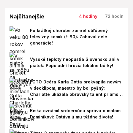
Najčítanejšie
4 hodiny
72 hodín
Po krátkej chorobe zomrel obľúbený
televízny komik († 80): Zabával celé
generácie!
Vysoké teploty neopustia Slovensko ani v
piatok: Popoludní hrozia lokálne búrky!
FOTO Dcéra Karla Gotta prekvapila novým
videoklipom, maestro by bol pyšný:
Charlotte ukázala obrovský talent priamo v
Paríži!
Kiska oznámil srdcervúcu správu o malom
Dominikovi: Ostávajú mu týždne života!