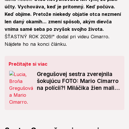
účty. Vychováva, keď je prítomný. Keď počúva.
Keď objíme. Pretože niekedy objatie otca nezmení
len daný okamih... zmení spôsob, akým dievča
vníma samé seba po zvyšok svojho života.
ŠŤASTNÝ ROK 2026!" dodal pri videu Cimarro.
Nájdete ho na konci článku.
Prečítajte si viac
Gregušovej sestra zverejnila
šokujúcu FOTO: Mario Cimarro
na polícii?! Miláčika žien mali
zatknúť