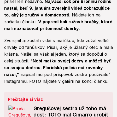
prišiel len nedávno.
Najväčší šok pre Broninu rodinu
nastal, keď 9. januára zverejnil videá zobrazujúce
to, aký je zručný v domácnosti.
Nájdete ich na
začiatku článku.
V popredí boli ružové hračky, ktoré
mali naznačovať prítomnosť dcérky.
Zverejnil aj zostrih videí s maličkou, kde zožal veľké
chvály od fanúšikov. Písali, aký je úžasný otec a malá
krásna. Našiel sa však aj jeden, ktorý sa dopočul o
celej situácii.
"Nebi matku svojej dcéry a môžeš byť
so svojou dcérou. Floridská polícia má rovnaký
názor,"
napísal mu pod príspevok zostra používateľ
Instagramu. FOTO nájdete v galérii na konci článku.
Prečítajte si viac
Gregušovej sestra už toho má
dosť: TOTO mal Cimarro urobiť