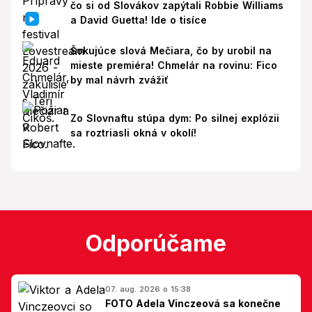
čo si od Slovákov zapýtali Robbie Williams
a David Guetta! Ide o tisíce
Šokujúce slová Mečiara, čo by urobil na
mieste premiéra! Chmelár na rovinu: Fico
by mal návrh zvážiť
Zo Slovnaftu stúpa dym: Po silnej explózii
sa roztriasli okná v okolí!
Odporúčame
07. aug. 2026 o 15:38
FOTO Adela Vinczeová sa konečne