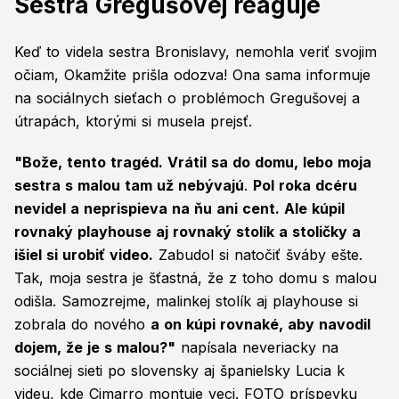
Sestra Gregušovej reaguje
Keď to videla sestra Bronislavy, nemohla veriť svojim
očiam, Okamžite prišla odozva! Ona sama informuje
na sociálnych sieťach o problémoch Gregušovej a
útrapách, ktorými si musela prejsť.
"Bože, tento tragéd. Vrátil sa do domu, lebo moja
sestra s malou tam už nebývajú
.
Pol roka dcéru
nevidel a neprispieva na ňu ani cent. Ale kúpil
rovnaký playhouse aj rovnaký stolík a stoličky a
išiel si urobiť video.
Zabudol si natočiť šváby ešte.
Tak, moja sestra je šťastná, že z toho domu s malou
odišla. Samozrejme, malinkej stolík aj playhouse si
zobrala do nového
a on kúpi rovnaké, aby navodil
dojem, že je s malou?"
napísala neveriacky na
sociálnej sieti po slovensky aj španielsky Lucia k
videu, kde Cimarro montuje veci. FOTO príspevku