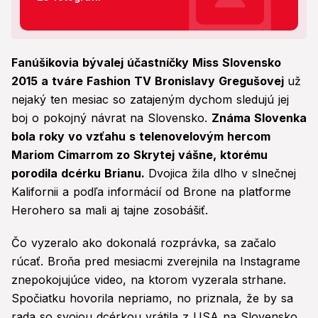
Fanúšikovia bývalej účastníčky Miss Slovensko
2015 a tváre Fashion TV Bronislavy Gregušovej
už
nejaký ten mesiac so zatajeným dychom sledujú jej
boj o pokojný návrat na Slovensko.
Známa Slovenka
bola roky vo vzťahu s telenovelovým hercom
Mariom Cimarrom zo Skrytej vášne, ktorému
porodila dcérku Brianu.
Dvojica žila dlho v slnečnej
Kalifornii a podľa informácií od Brone na platforme
Herohero sa mali aj tajne zosobášiť.
Čo vyzeralo ako dokonalá rozprávka, sa začalo
rúcať. Broňa pred mesiacmi zverejnila na Instagrame
znepokojujúce video, na ktorom vyzerala strhane.
Spočiatku hovorila nepriamo, no priznala, že by sa
rada so svojou dcérkou vrátila z USA na Slovensko.