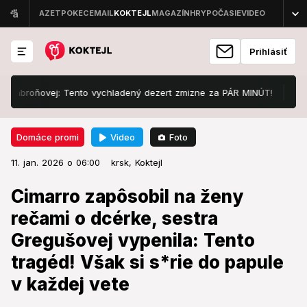
Prihlásiť
vej: Tento vychladený dezert zmizne za PÁR MINÚT!
Štartuje Love
Video
Foto
Domáce promi
11. jan. 2026 o 06:00
Domáce promi
11. jan. 2026 o 06:00
Cimarro zapôsobil na ženy rečami
krsk,
Koktejl
o dcérke, sestra Gregušovej
Cimarro zapôsobil na ženy
vypenila: Tento tragéd! Však si
rečami o dcérke, sestra
s*rie do papule v každej vete
Gregušovej vypenila: Tento
tragéd! Však si s*rie do papule
Okamžite prišla reakcia.
v každej vete