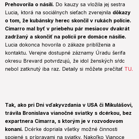
Prehovorila o násilí.
Do kauzy sa vložila jej sestra
Lucia, ktorá na sociálnych sieťach zverejnila
dôkazy
o tom, že kubánsky herec skončil v rukách polície.
Cimarro mal byť v priebehu pár mesiacov dvakrát
zadržaný a skončiť na polícii pre domáce násilie.
Lucia dokonca hovorila o zákaze priblíženia a
kontaktu. Verejne dostupné záznamy Úradu šerifa
okresu Brevard potvrdzujú, že idol ženských sŕdc
nebol zatknutý iba raz. Detaily si môžete prečítať
TU.
Tak, ako pri Dni vďakyvzdania v USA či Mikulášovi,
trávila Bronislava vianočné sviatky s dcérkou, bez
expartnera Cimarra, s ktorým je v rozvodovom
konaní.
Dcérke dopriala všetky možné činnosti
spojené s prípravami na sviatky. Nakoľko Vianoce