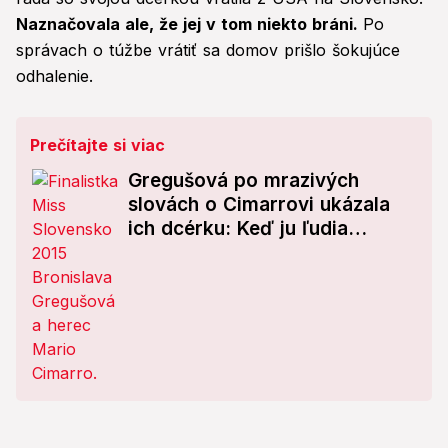
Naznačovala ale, že jej v tom niekto bráni.
Po
správach o túžbe vrátiť sa domov prišlo šokujúce
odhalenie.
Prečítajte si viac
Gregušová po mrazivých
slovách o Cimarrovi ukázala
ich dcérku: Keď ju ľudia
uvideli, neverili vlastným
očiam! Budete žasnúť, čo
dokáže...