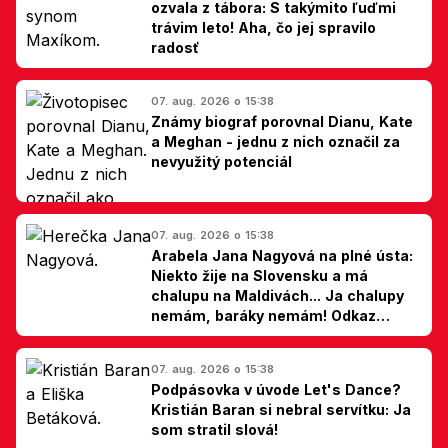
ozvala z tábora: S takýmito ľuďmi
trávim leto! Aha, čo jej spravilo
radosť
07. aug. 2026 o 15:38
Známy biograf porovnal Dianu, Kate
a Meghan - jednu z nich označil za
nevyužitý potenciál
07. aug. 2026 o 15:38
Arabela Jana Nagyová na plné ústa:
Niekto žije na Slovensku a má
chalupu na Maldivách... Ja chalupy
nemám, baráky nemám! Odkaz
Slovákom
07. aug. 2026 o 15:38
Podpásovka v úvode Let's Dance?
Kristián Baran si nebral servítku: Ja
som stratil slová!