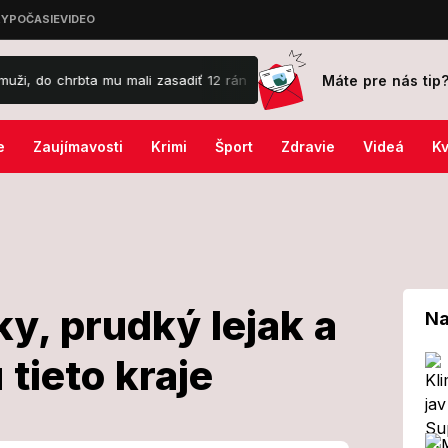
Máte pre nás tip
chrbta mu mali zasadiť 12 rán
Na Slovensku padla desivá hranica:
e
Zaujímavosti
Krimi
Šport
Zdravie
Videá
Kv
ky, prudký lejak a
Na
tieto kraje
na búrky,