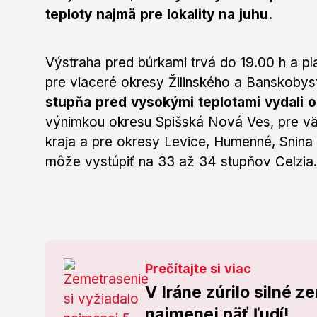
teploty najmä pre lokality na juhu.
Výstraha pred búrkami trvá do 19.00 h a pl
pre viaceré okresy Žilinského a Banskobys
stupňa pred vysokými teplotami vydali o
výnimkou okresu Spišská Nová Ves, pre v
kraja a pre okresy Levice, Humenné, Snina
môže vystúpiť na 33 až 34 stupňov Celzia.
Prečítajte si viac
V Iráne zúrilo silné z
najmenej päť ľudí!