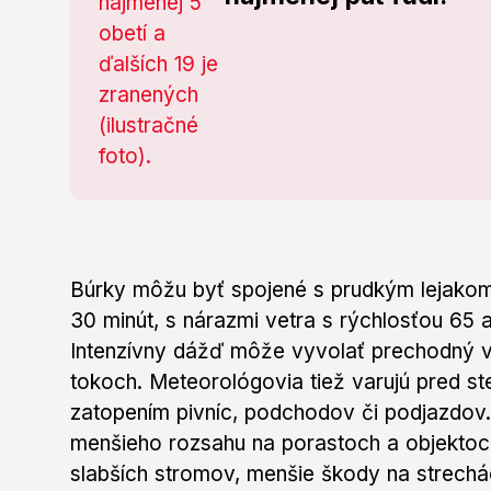
Búrky môžu byť spojené s prudkým lejakom 
30 minút, s nárazmi vetra s rýchlosťou 65 
Intenzívny dážď môže vyvolať prechodný v
tokoch. Meteorológovia tiež varujú pred 
zatopením pivníc, podchodov či podjazdov
menšieho rozsahu na porastoch a objektoc
slabších stromov, menšie škody na strech