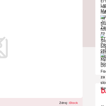
a krúpy!
ieto kraje
Ď
Zdroj:
iStock