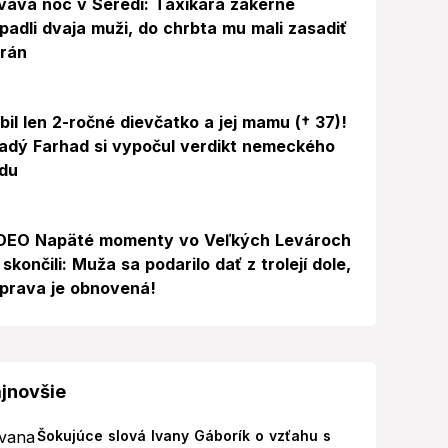
vavá noc v Seredi: Taxikára zákerne
padli dvaja muži, do chrbta mu mali zasadiť
 rán
bil len 2-ročné dievčatko a jej mamu († 37)!
adý Farhad si vypočul verdikt nemeckého
du
Video
DEO Napäté momenty vo Veľkých Levároch
 skončili: Muža sa podarilo dať z trolejí dole,
prava je obnovená!
jnovšie
Šokujúce slová Ivany Gáborík o vzťahu s