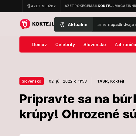
⏰
Aktuálne
la
Krvavá noc v Seredi: Taxikára zákerne napadli dvaja muži, do 
Domov
Celebrity
Slovensko
Zahraniči
Slovensko
02. júl. 2022 o 11:58
TASR,
Koktejl
Pripravte sa na búr
02. júl. 2022 o 11:58
Slovensko
krúpy! Ohrozené sú 
Pripravte sa 