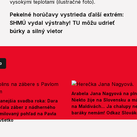
Pekelné horúčavy vystrieda ďalší extrém:
SHMÚ vydal výstrahy! TU môžu udrieť
búrky a silný vietor
p
Arabela Jana Nagyová na pln
Niekto žije na Slovensku a m
anejšia svadba roka: Dara
na Maldivách... Ja chalupy 
ieľala záber z nádherného
baráky nemám! Odkaz Slová
amilovaný pohľad na Pavla
všetko