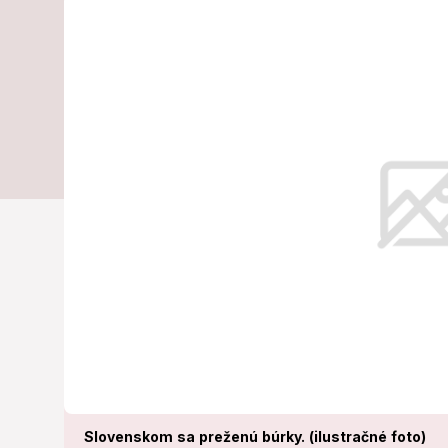
prudký lejak 
Ohrozené sú t
Slovenskom sa preženú búrky.
Slovenskom sa preženú búrky. (ilustračné foto)