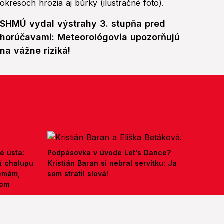
SHMÚ vydal výstrahy 3. stupňa pred
horúčavami: Meteorológovia upozorňujú
na vážne riziká!
é ústa:
Podpásovka v úvode Let's Dance?
á chalupu
Kristián Baran si nebral servítku: Ja
nemám,
som stratil slová!
kom