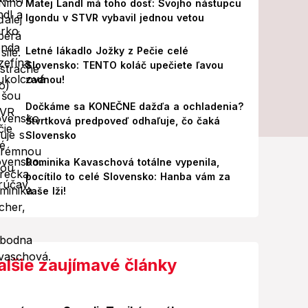
Matej Landl má toho dosť: Svojho nástupcu
Igondu v STVR vybavil jednou vetou
Letné lákadlo Jožky z Pečie celé
Slovensko: TENTO koláč upečiete ľavou
zadnou!
Dočkáme sa KONEČNE dažďa a ochladenia?
Štvrtková predpoveď odhaľuje, čo čaká
Slovensko
Dominika Kavaschová totálne vypenila,
pocítilo to celé Slovensko: Hanba vám za
vaše lži!
alšie zaujímavé články