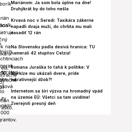
Mariánom: Ja som bola úplne na dne!
Druhýkrát by do toho nešla
Krvavá noc v Seredi: Taxikára zákerne
napadli dvaja muži, do chrbta mu mali
zasadiť 12 rán
Na Slovensku padla desivá hranica: TU
namerali 42 stupňov Celzia!
Romana Juraška to ťahá k politike: V
Markíze mu ukázali dvere, príde
lukratívnejší džob?!
Internetom sa šíri výzva na hromadný vpád
na územie EÚ: Všetci sa tam uvidíme!
Zverejnili presný deň