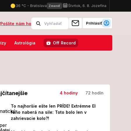
Prihlásiť
?
Pošlite nám ho
 TU namerali 42 stupňov Celzia!
Romana Juraška to ťahá k politik
ízy
Astrológia
Off Record
jčítanejšie
4 hodiny
72 hodín
To najhoršie ešte len PRÍDE! Extrémne El
Niño naberá na sile: Toto bolo len v
zahrievacie kolo?!