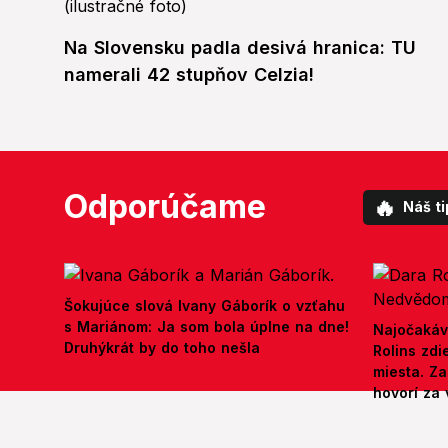
Na Slovensku padla desivá hranica: TU
namerali 42 stupňov Celzia!
Odporúčame
🔥
Náš ti
Šokujúce slová Ivany Gáborík o vzťahu
s Mariánom: Ja som bola úplne na dne!
Najočakáv
Druhýkrát by do toho nešla
Rolins zd
miesta. Z
hovorí za 