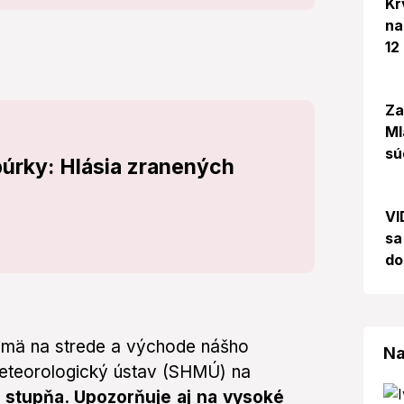
Kr
na
12
Za
Ml
sú
 búrky: Hlásia zranených
VI
sa
do
jmä na strede a východe nášho
Na
eteorologický ústav (SHMÚ) na
 stupňa. Upozorňuje aj na vysoké