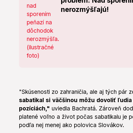
problém: Nad sporen
nerozmýšľajú!
"Skúsenosti zo zahraničia, ale aj tých pár 
sabatikal si väčšinou môžu dovoliť ľudia
pozíciách,"
uviedla Bachratá. Zároveň dod
platené voľno a život počas sabatikalu je p
podľa nej menej ako polovica Slovákov.