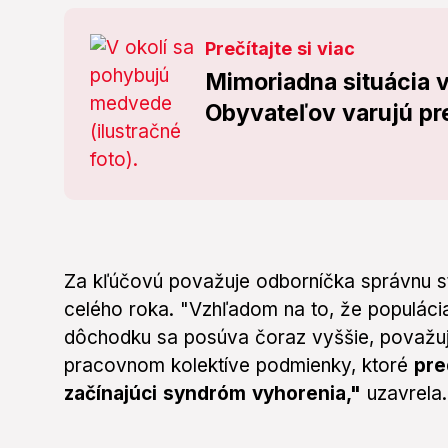
Prečítajte si viac
Mimoriadna situácia v
Obyvateľov varujú p
Za kľúčovú považuje odborníčka správnu s
celého roka. "Vzhľadom na to, že populác
dôchodku sa posúva čoraz vyššie, považuj
pracovnom kolektíve podmienky, ktoré
pred
začínajúci syndróm vyhorenia,"
uzavrela.