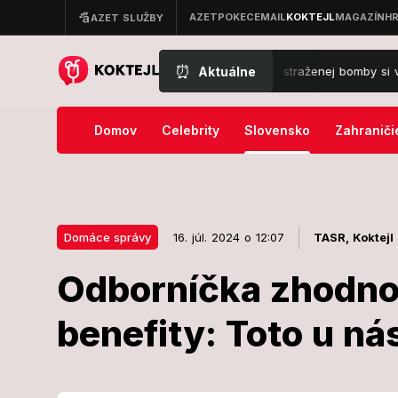
⏰
Aktuálne
ca explózia na predmestí: Výbuch nastraženej bomby si vyžiadal obe
Domov
Celebrity
Slovensko
Zahraniči
Domáce správy
16. júl. 2024 o 12:07
TASR,
Koktejl
Odborníčka zhodno
16. júl. 2024 o 12:07
Domáce správy
benefity: Toto u ná
Odborníčka z