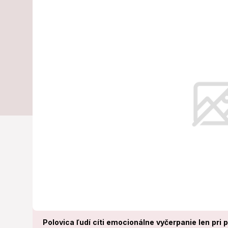
pracovné bene
nás stále chý
Za kľúčovú považuje odborníčka s
počas celého roka.
Polovica ľudí cíti emocionálne vyčerpanie len pri