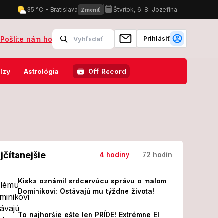
Prihlásiť
?
Pošlite nám ho
adal krásku o ruku, o pár hodín za ňu položil život!
POZOR, valí s
ízy
Astrológia
Off Record
jčítanejšie
4 hodiny
72 hodín
Kiska oznámil srdcervúcu správu o malom
Dominikovi: Ostávajú mu týždne života!
To najhoršie ešte len PRÍDE! Extrémne El