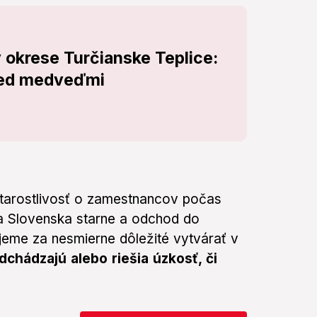
 okrese Turčianske Teplice:
red medveďmi
tarostlivosť o zamestnancov počas
ia Slovenska starne a odchod do
eme za nesmierne dôležité vytvárať v
chádzajú alebo riešia úzkosť, či