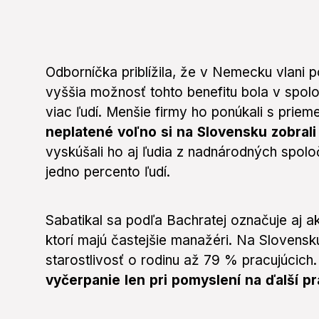
Odborníčka priblížila, že v Nemecku vlani 
vyššia možnosť tohto benefitu bola v spol
viac ľudí. Menšie firmy ho ponúkali s priem
neplatené voľno si na Slovensku zobrali
vyskúšali ho aj ľudia z nadnárodných spolo
jedno percento ľudí.
Sabatikal sa podľa Bachratej označuje aj a
ktorí majú častejšie manažéri. Na Slovens
starostlivosť o rodinu až 79 % pracujúcich
vyčerpanie len pri pomyslení na ďalší p