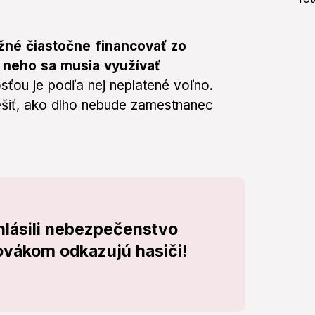
žné čiastočne financovať zo
z neho sa musia využívať
ťou je podľa nej neplatené voľno.
šiť, ako dlho nebude zamestnanec
lásili nebezpečenstvo
lovákom odkazujú hasiči!