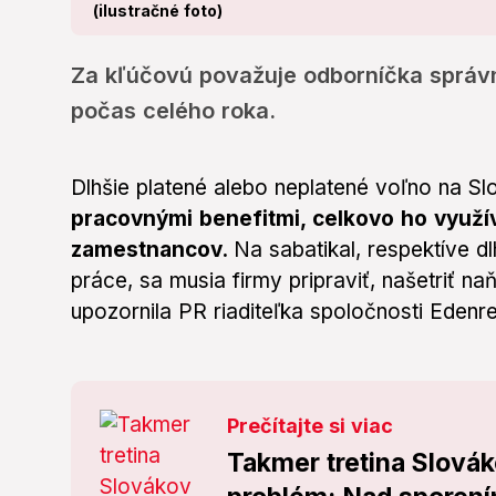
(ilustračné foto)
Za kľúčovú považuje odborníčka správ
počas celého roka.
Dlhšie platené alebo neplatené voľno na S
pracovnými benefitmi, celkovo ho využí
zamestnancov.
Na sabatikal, respektíve 
práce, sa musia firmy pripraviť, našetriť n
upozornila PR riaditeľka spoločnosti Edenre
Prečítajte si viac
Takmer tretina Slová