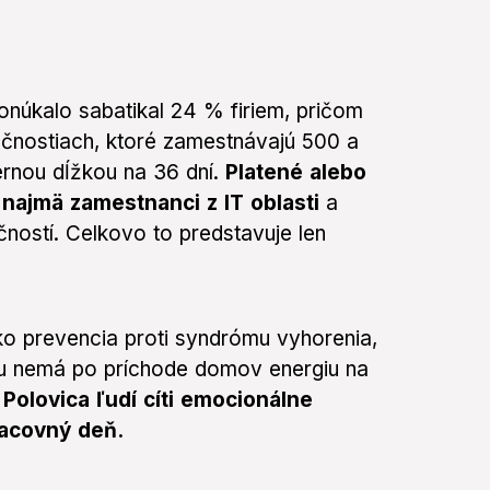
ponúkalo sabatikal 24 % firiem, pričom
očnostiach, ktoré zamestnávajú 500 a
ernou dĺžkou na 36 dní.
Platené alebo
 najmä zamestnanci z IT oblasti
a
čností. Celkovo to predstavuje len
ko prevencia proti syndrómu vyhorenia,
ku nemá po príchode domov energiu na
.
Polovica ľudí cíti emocionálne
racovný deň.