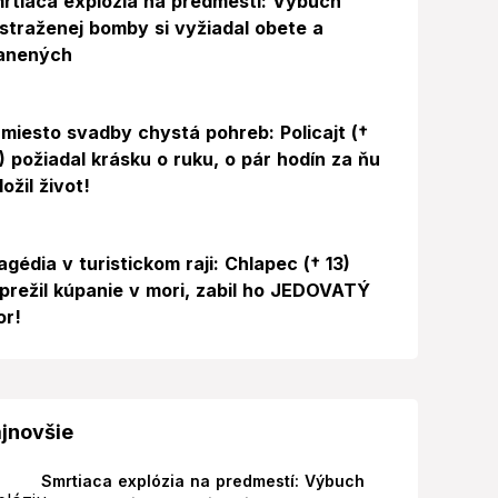
rtiaca explózia na predmestí: Výbuch
straženej bomby si vyžiadal obete a
anených
miesto svadby chystá pohreb: Policajt (†
) požiadal krásku o ruku, o pár hodín za ňu
ložil život!
agédia v turistickom raji: Chlapec († 13)
prežil kúpanie v mori, zabil ho JEDOVATÝ
or!
jnovšie
Smrtiaca explózia na predmestí: Výbuch