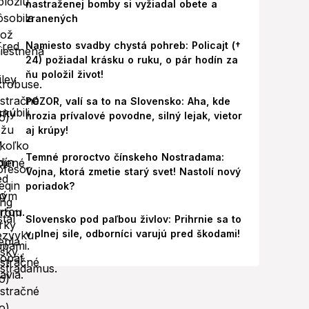
nastraženej bomby si vyžiadal obete a
zranených
Namiesto svadby chystá pohreb: Policajt (†
24) požiadal krásku o ruku, o pár hodín za
ňu položil život!
POZOR, valí sa to na Slovensko: Aha, kde
hrozia prívalové povodne, silný lejak, vietor
aj krúpy!
Temné proroctvo čínskeho Nostradama:
Vojna, ktorá zmetie starý svet! Nastolí nový
poriadok?
Slovensko pod paľbou živlov: Prihrnie sa to
v plnej sile, odborníci varujú pred škodami!