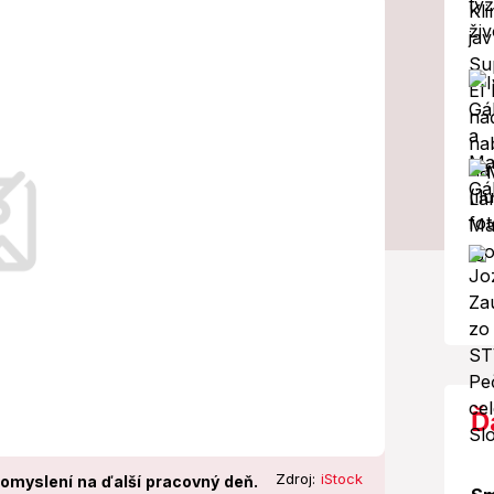
fity: Toto u
ba!
právnu starostlivosť o zamestnancov
Ď
Zdroj:
iStock
 pomyslení na ďalší pracovný deň.