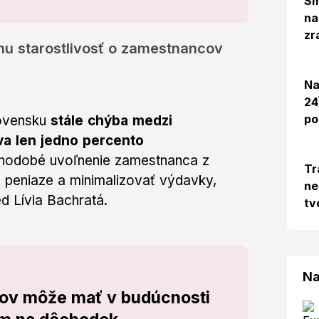
Sm
na
zr
nu starostlivosť o zamestnancov
Na
24
po
lovensku
stále chýba medzi
va len jedno percento
dlhodobé uvoľnenie zamestnanca z
Tr
aň peniaze a minimalizovať výdavky,
ne
d Lívia Bachratá.
tv
Na
kov môže mať v budúcnosti