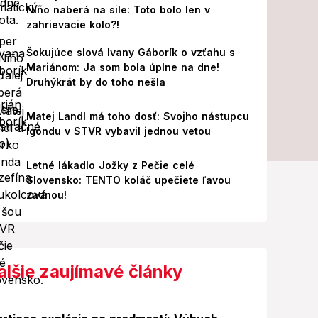
Niño naberá na sile: Toto bolo len v
zahrievacie kolo?!
Šokujúce slová Ivany Gáborík o vzťahu s
Mariánom: Ja som bola úplne na dne!
Druhýkrát by do toho nešla
Matej Landl má toho dosť: Svojho nástupcu
Igondu v STVR vybavil jednou vetou
Letné lákadlo Jožky z Pečie celé
Slovensko: TENTO koláč upečiete ľavou
zadnou!
alšie zaujímavé články