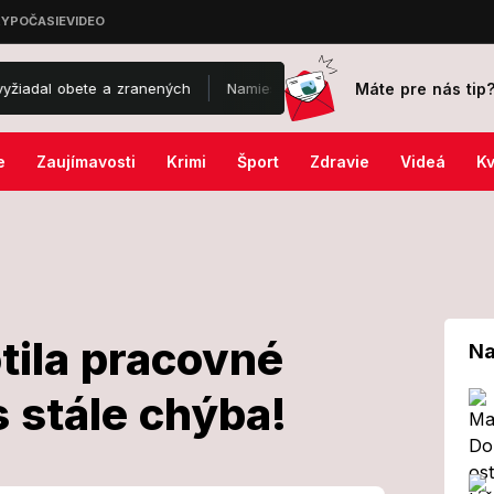
Máte pre nás tip
te a zranených
Namiesto svadby chystá pohreb: Policajt († 24) poži
e
Zaujímavosti
Krimi
Šport
Zdravie
Videá
Kv
tila pracovné
Na
s stále chýba!
hodnotila