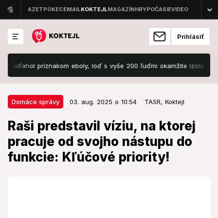
Prihlásiť
ľahol príznakom eboly, loď s vyše 200 ľuďmi okamžite izolovali!
S
03. aug. 2025 o 10:54
Domáce správy
Domáce správy
03. aug. 2025 o 10:54
TASR,
Koktejl
Raši predstavil víziu, na ktorej
Raši predstavil víziu, na ktorej
pracuje od svojho nástupu do
pracuje od svojho nástupu do
funkcie: Kľúčové priority!
funkcie: Kľúčové priority!
Raši chce v NR SR zmenu.