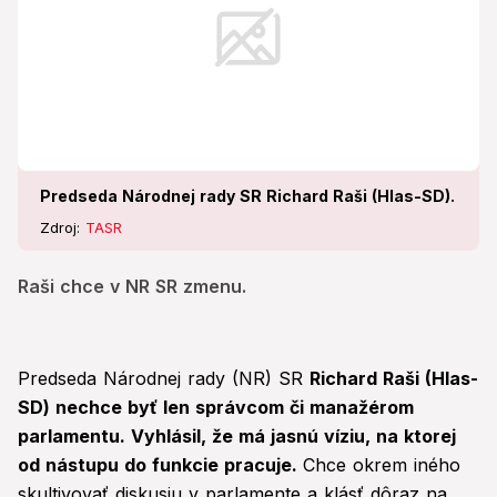
Predseda Národnej rady SR Richard Raši (Hlas-SD).
Zdroj:
TASR
Raši chce v NR SR zmenu.
Predseda Národnej rady (NR) SR
Richard Raši (Hlas-
SD) nechce byť len správcom či manažérom
parlamentu. Vyhlásil, že má jasnú víziu, na ktorej
od nástupu do funkcie pracuje.
Chce okrem iného
skultivovať diskusiu v parlamente a klásť dôraz na