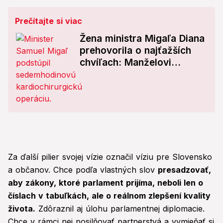
Prečítajte si viac
Žena ministra Migaľa Diana
prehovorila o najťažších
chvíľach: Manželovi
ochorenie zistili náhodou!
Za ďalší pilier svojej vízie označil víziu pre Slovensko
a občanov. Chce podľa vlastných slov
presadzovať,
aby zákony, ktoré parlament prijíma, neboli len o
číslach v tabuľkách, ale o reálnom zlepšení kvality
života.
Zdôraznil aj úlohu parlamentnej diplomacie.
Chce v rámci nej posilňovať partnerstvá a vymieňať si