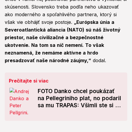
skúsenosti. Slovensko treba podľa neho ukazovať
ako moderného a spoľahlivého partnera, ktorý si
však vie obhájiť svoje postoje.
„Európska únia a
Severoatlantická aliancia (NATO) sú náš životný
priestor, naše civilizačné a bezpečnostné
ukotvenie. Na tom sa nič nemení. To však
neznamená, že nemáme aktívne a hrdo
presadzovať naše národné záujmy,“
dodal.
Prečítajte si viac
FOTO Danko chcel poukázať
na Pellegriniho plat, no podaril
sa mu TRAPAS: Všimli ste si to
aj vy?