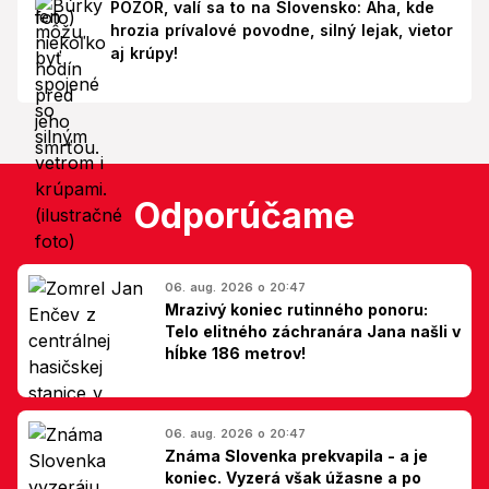
POZOR, valí sa to na Slovensko: Aha, kde
hrozia prívalové povodne, silný lejak, vietor
aj krúpy!
Odporúčame
06. aug. 2026 o 20:47
Mrazivý koniec rutinného ponoru:
Telo elitného záchranára Jana našli v
hĺbke 186 metrov!
06. aug. 2026 o 20:47
Známa Slovenka prekvapila - a je
koniec. Vyzerá však úžasne a po