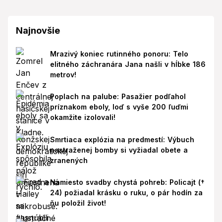
Najnovšie
Mrazivý koniec rutinného ponoru: Telo
elitného záchranára Jana našli v hĺbke 186
metrov!
Poplach na palube: Pasažier podľahol
príznakom eboly, loď s vyše 200 ľuďmi
okamžite izolovali!
Smrtiaca explózia na predmestí: Výbuch
nastraženej bomby si vyžiadal obete a
zranených
Namiesto svadby chystá pohreb: Policajt (†
24) požiadal krásku o ruku, o pár hodín za
ňu položil život!