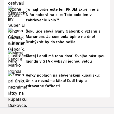
To najhoršie ešte len PRÍDE! Extrémne El
Niño naberá na sile: Toto bolo len v
zahrievacie kolo?!
Šokujúce slová Ivany Gáborík o vzťahu s
Mariánom: Ja som bola úplne na dne!
Druhýkrát by do toho nešla
Matej Landl má toho dosť: Svojho nástupcu
Igondu v STVR vybavil jednou vetou
Veľký poplach na slovenskom kúpalisku:
Unikla neznáma látka! Ľudí trápia
zdravotné ťažkosti