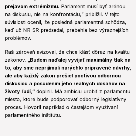
prejavom extrémizmu.
Parlament musí byť arénou
na diskusiu, nie na konfrontáciu,“ priblížil. V tejto
súvislosti ocenil, že posledná parlamentná schôdza,
keď už NR SR predsedal, prebehla bez výraznejších
problémov.
Raši zároveň avizoval, že chce klásť dôraz na kvalitu
zákonov.
„Budem naďalej vyvíjať maximálny tlak na
to, aby sme neprijímali narýchlo pripravené návrhy,
ale aby každý zákon prešiel poctivou odbornou
diskusiou a posúdením jeho reálnych dosahov na
životy ľudí,“
doplnil. Má ambíciu urobiť z parlamentu
miesto, ktoré bude podporovať odborný legislatívny
proces. Hovoril napríklad o častejšom využívaní
parlamentného inštitútu.