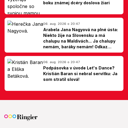
boku známej dcéry doslova žiari
06. aug. 2026 o 20:47
Arabela Jana Nagyová na plné ústa:
Niekto žije na Slovensku a má
chalupu na Maldivách... Ja chalupy
nemám, baráky nemám! Odkaz
Slovákom
06. aug. 2026 o 20:47
Podpásovka v úvode Let's Dance?
Kristián Baran si nebral servítku: Ja
som stratil slová!