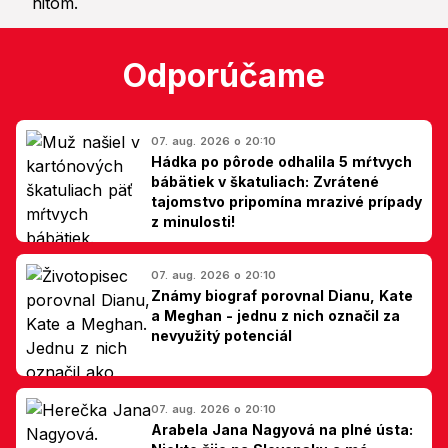
Odporúčame
07. aug. 2026 o 20:10
Hádka po pôrode odhalila 5 mŕtvych
bábätiek v škatuliach: Zvrátené
tajomstvo pripomína mrazivé prípady
z minulosti!
07. aug. 2026 o 20:10
Známy biograf porovnal Dianu, Kate
a Meghan - jednu z nich označil za
nevyužitý potenciál
07. aug. 2026 o 20:10
Arabela Jana Nagyová na plné ústa: