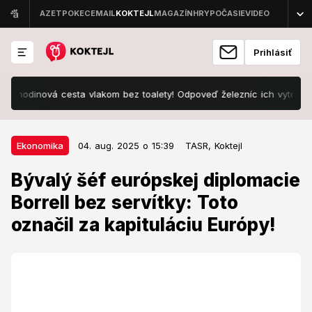
Prihlásiť
odinová cesta vlakom bez toalety! Odpoveď železníc ich vytočila do nep
04. aug. 2025 o 15:39
Ekonomika
Ekonomika
04. aug. 2025 o 15:39
TASR,
Koktejl
Bývalý šéf európskej diplomacie
Bývalý šéf európskej diplomacie
Borrell bez servítky: Toto označil
Borrell bez servítky: Toto
za kapituláciu Európy!
označil za kapituláciu Európy!
Z politického hľadiska je podľa neho výsledok veľmi
zlý.