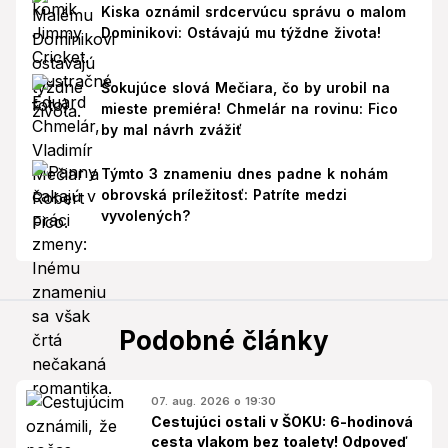
Kiska oznámil srdcervúcu správu o malom
Dominikovi: Ostávajú mu týždne života!
Šokujúce slová Mečiara, čo by urobil na
mieste premiéra! Chmelár na rovinu: Fico
by mal návrh zvážiť
Týmto 3 znameniu dnes padne k nohám
obrovská príležitosť: Patríte medzi
vyvolených?
Podobné články
07. aug. 2026 o 19:30
Cestujúci ostali v ŠOKU: 6-hodinová
cesta vlakom bez toalety! Odpoveď