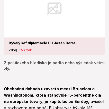
Bývalý šéf diplomacie EÚ Josep Borrell.
Zdroj:
TASR/AP
Z politického hľadiska je podľa neho výsledok veľmi
zlý.
Obchodná dohoda uzavretá medzi Bruselom a
Washingtonom, ktorá stanovuje 15-percentné clá
na európske tovary, je kapituláciou Európy,
uviedol
v rozhovore pre portál EUobserver bývalý šéf