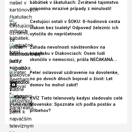
bábätiek v škatuliach: Zvrátené tajomstvo
pripomína mrazivé prípady z minulosti!
Cestujúci ostali v ŠOKU: 6-hodinová cesta
vlakom bez toalety! Odpoveď železníc ich
vytočila do nepríčetnosti
Záhada nevoľnosti návštevníkov na
kúpalisku v Diakovciach: Osem ľudí
skončilo v nemocnici, prišla NEČAKANÁ
správa!
Peter oslavoval uzdravenie na dovolenke,
no po dvoch dňoch bojoval o život: Let
domov ho mohol zabiť!
KVÍZ Tieto telenovely kedysi sledovalo celé
Slovensko: Spoznáte ich podľa postáv a
príbehov?