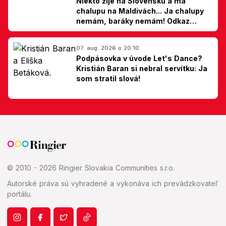
Niekto žije na Slovensku a má
chalupu na Maldivách... Ja chalupy
nemám, baráky nemám! Odkaz
Slovákom
07. aug. 2026 o 20:10
Podpásovka v úvode Let's Dance?
Kristián Baran si nebral servítku: Ja
som stratil slová!
© 2010 - 2026 Ringier Slovakia Communities s.r.o.
Autorské práva sú vyhradené a vykonáva ich prevádzkovateľ
portálu.