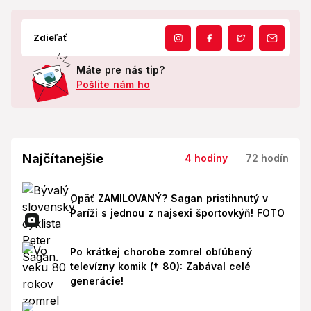
Zdieľať
Máte pre nás tip?
Pošlite nám ho
Najčítanejšie
4 hodiny
72 hodín
Opäť ZAMILOVANÝ? Sagan pristihnutý v
Paríži s jednou z najsexi športovkýň! FOTO
Po krátkej chorobe zomrel obľúbený
televízny komik († 80): Zabával celé
generácie!