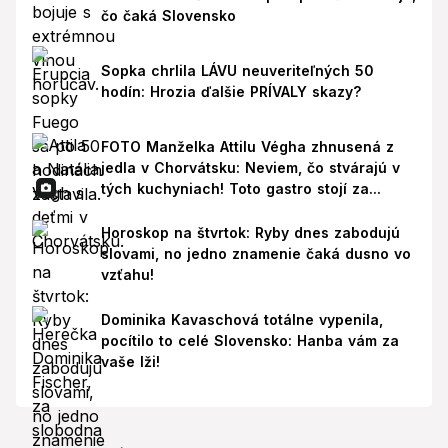
čo čaká Slovensko
Sopka chrlila LÁVU neuveriteľných 50
hodín: Hrozia ďalšie PRÍVALY skazy?
FOTO Manželka Attilu Végha zhnusená z
jedla v Chorvátsku: Neviem, čo stvárajú v
tých kuchyniach! Toto gastro stojí za...
Horoskop na štvrtok: Ryby dnes zabodujú
slovami, no jedno znamenie čaká dusno vo
vzťahu!
Dominika Kavaschová totálne vypenila,
pocítilo to celé Slovensko: Hanba vám za
vaše lži!