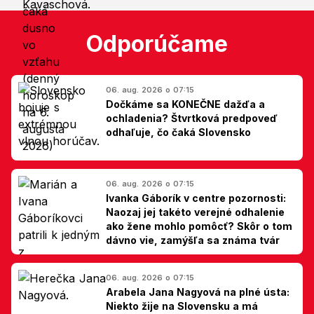
Odporúčame
06. aug. 2026 o 07:15
Dočkáme sa KONEČNE dažďa a
ochladenia? Štvrtková predpoveď
odhaľuje, čo čaká Slovensko
06. aug. 2026 o 07:15
Ivanka Gáborík v centre pozornosti:
Naozaj jej takéto verejné odhalenie
ako žene mohlo pomôcť? Skôr o tom
dávno vie, zamýšľa sa známa tvár
06. aug. 2026 o 07:15
Arabela Jana Nagyová na plné ústa:
Niekto žije na Slovensku a má