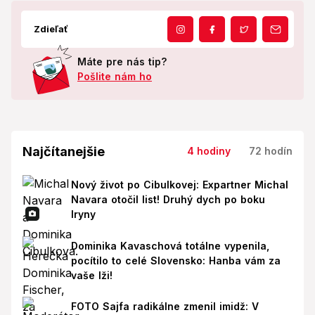
Zdieľať
Máte pre nás tip?
Pošlite nám ho
Najčítanejšie
4 hodiny
72 hodín
Nový život po Cibulkovej: Expartner Michal
Navara otočil list! Druhý dych po boku
Iryny
Dominika Kavaschová totálne vypenila,
pocítilo to celé Slovensko: Hanba vám za
vaše lži!
FOTO Sajfa radikálne zmenil imidž: V