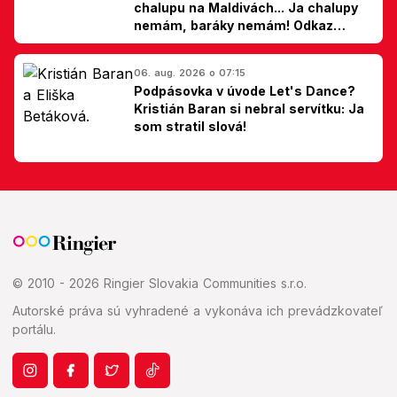
chalupu na Maldivách... Ja chalupy
nemám, baráky nemám! Odkaz
Slovákom
06. aug. 2026 o 07:15
Podpásovka v úvode Let's Dance?
Kristián Baran si nebral servítku: Ja
som stratil slová!
© 2010 - 2026 Ringier Slovakia Communities s.r.o.
Autorské práva sú vyhradené a vykonáva ich prevádzkovateľ
portálu.