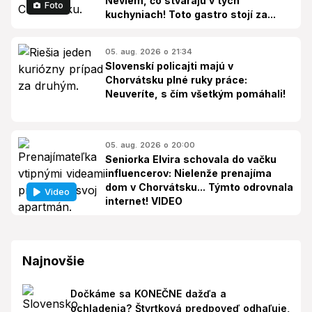
Neviem, čo stvárajú v tých
Foto
kuchyniach! Toto gastro stojí za...
05. aug. 2026 o 21:34
Slovenskí policajti majú v
Chorvátsku plné ruky práce:
Neuveríte, s čím všetkým pomáhali!
05. aug. 2026 o 20:00
Seniorka Elvira schovala do vačku
influencerov: Nielenže prenajíma
dom v Chorvátsku... Týmto odrovnala
Video
internet! VIDEO
Najnovšie
Dočkáme sa KONEČNE dažďa a
ochladenia? Štvrtková predpoveď odhaľuje,