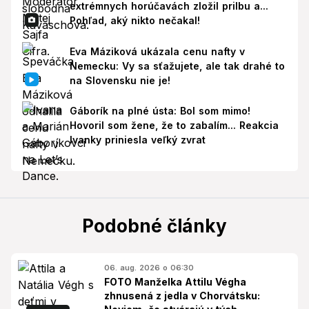
extrémnych horúčavách zložil prilbu a...
Pohľad, aký nikto nečakal!
Eva Máziková ukázala cenu nafty v
Nemecku: Vy sa sťažujete, ale tak drahé to
na Slovensku nie je!
Gáborík na plné ústa: Bol som mimo!
Hovoril som žene, že to zabalím... Reakcia
Ivanky priniesla veľký zvrat
Podobné články
06. aug. 2026 o 06:30
FOTO Manželka Attilu Végha
zhnusená z jedla v Chorvátsku: