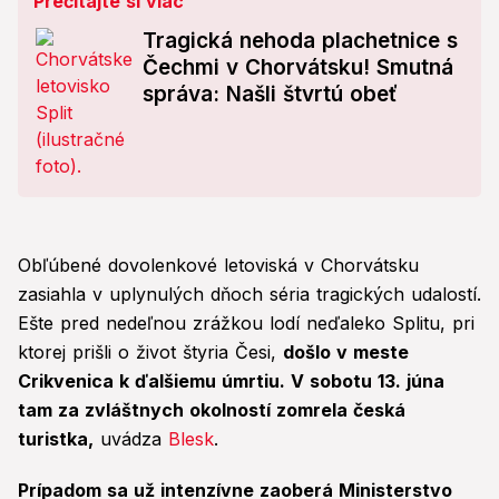
Prečítajte si viac
Tragická nehoda plachetnice s
Čechmi v Chorvátsku! Smutná
správa: Našli štvrtú obeť
Obľúbené dovolenkové letoviská v Chorvátsku
zasiahla v uplynulých dňoch séria tragických udalostí.
Ešte pred nedeľnou zrážkou lodí neďaleko Splitu, pri
ktorej prišli o život štyria Česi,
došlo v meste
Crikvenica k ďalšiemu úmrtiu. V sobotu 13. júna
tam za zvláštnych okolností zomrela česká
turistka,
uvádza
Blesk
.
Prípadom sa už intenzívne zaoberá Ministerstvo