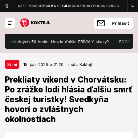
Prihlásiť
eriteľných 50 hodín: Hrozia ďalšie PRÍVALY skazy?
FOTO Manželka 
15. jún. 2026 o 21:20
Krimi
Krimi
15. jún. 2026 o 21:20
mob,
Koktejl
Prekliaty víkend v Chorvátsku: Po
Prekliaty víkend v Chorvátsku:
zrážke lodí hlásia ďalšiu smrť
Po zrážke lodí hlásia ďalšiu smrť
českej turistky! Svedkyňa hovorí o
českej turistky! Svedkyňa
zvláštnych okolnostiach
hovorí o zvláštnych
Čierna štatistika z Jadranu.
okolnostiach