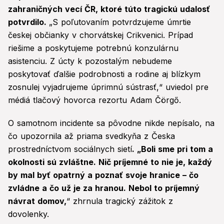
zahraničných vecí ČR, ktoré túto tragickú udalosť
potvrdilo.
„S poľutovaním potvrdzujeme úmrtie
českej občianky v chorvátskej Crikvenici. Prípad
riešime a poskytujeme potrebnú konzulárnu
asistenciu. Z úcty k pozostalým nebudeme
poskytovať ďalšie podrobnosti a rodine aj blízkym
zosnulej vyjadrujeme úprimnú sústrasť,“ uviedol pre
médiá tlačový hovorca rezortu Adam Čörgő.
O samotnom incidente sa pôvodne nikde nepísalo, na
čo upozornila až priama svedkyňa z Česka
prostredníctvom sociálnych sietí
. „Boli sme pri tom a
okolnosti sú zvláštne. Nič príjemné to nie je, každý
by mal byť opatrný a poznať svoje hranice – čo
zvládne a čo už je za hranou. Nebol to príjemný
návrat domov,
“ zhrnula tragický zážitok z
dovolenky.