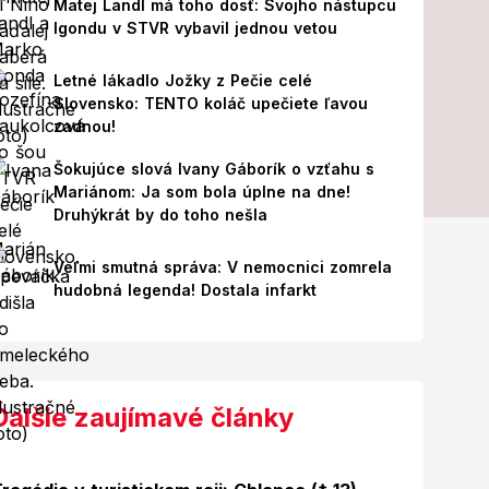
Matej Landl má toho dosť: Svojho nástupcu
Igondu v STVR vybavil jednou vetou
Letné lákadlo Jožky z Pečie celé
Slovensko: TENTO koláč upečiete ľavou
zadnou!
Šokujúce slová Ivany Gáborík o vzťahu s
Mariánom: Ja som bola úplne na dne!
Druhýkrát by do toho nešla
Veľmi smutná správa: V nemocnici zomrela
hudobná legenda! Dostala infarkt
Ďalšie zaujímavé články