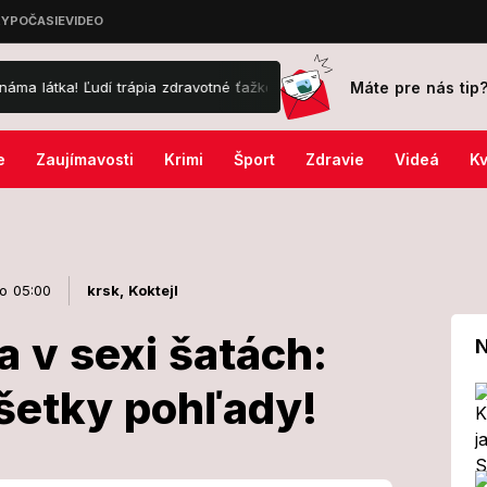
Máte pre nás tip
trápia zdravotné ťažkosti
Tragédia v turistickom raji: Chlapec († 
e
Zaujímavosti
Krimi
Šport
Zdravie
Videá
Kv
 o 05:00
krsk,
Koktejl
a v sexi šatách:
N
šetky pohľady!
ohúrila v sexi