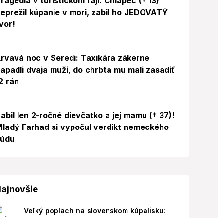
ragédia v turistickom raji: Chlapec († 13)
eprežil kúpanie v mori, zabil ho JEDOVATÝ
vor!
rvavá noc v Seredi: Taxikára zákerne
apadli dvaja muži, do chrbta mu mali zasadiť
2 rán
abil len 2-ročné dievčatko a jej mamu († 37)!
ladý Farhad si vypočul verdikt nemeckého
súdu
ajnovšie
Veľký poplach na slovenskom kúpalisku: