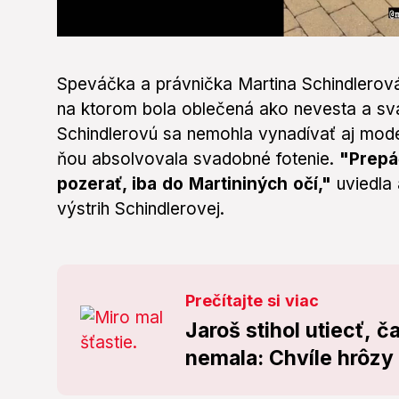
0
seconds
of
Speváčka a právnička Martina Schindlerová
0
seconds
Volume
na ktorom bola oblečená ako nevesta a sv
0%
Schindlerovú sa nemohla vynadívať aj mode
ňou absolvovala svadobné fotenie.
"Prepá
pozerať, iba do Martininých očí,"
uviedla
výstrih Schindlerovej.
Prečítajte si viac
Jaroš stihol utiecť, č
nemala: Chvíle hrôzy