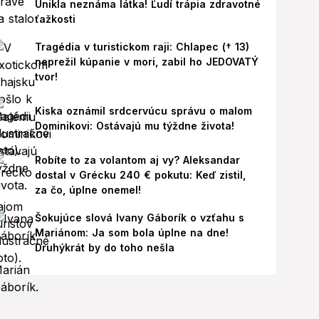
Unikla neznáma látka! Ľudí trápia zdravotné
ťažkosti
Tragédia v turistickom raji: Chlapec († 13)
neprežil kúpanie v mori, zabil ho JEDOVATÝ
tvor!
Kiska oznámil srdcervúcu správu o malom
Dominikovi: Ostávajú mu týždne života!
Robíte to za volantom aj vy? Aleksandar
dostal v Grécku 240 € pokutu: Keď zistil,
za čo, úplne onemel!
Šokujúce slová Ivany Gáborík o vzťahu s
Mariánom: Ja som bola úplne na dne!
Druhýkrát by do toho nešla