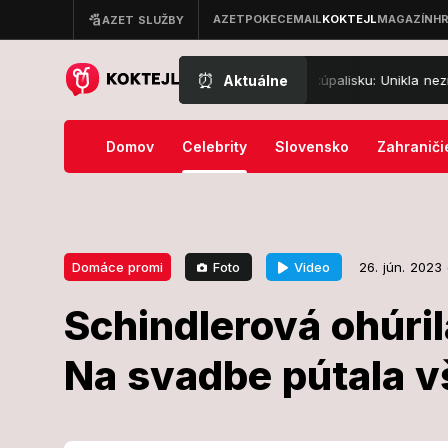
⏰
Aktuálne
Veľký poplach na slovenskom kúpalisku: Unikla neznáma látka! Ľudí 
Domov
Celebrity
Slovensko
Zahraniči
Foto
Video
Domáce promi
26. jún. 2023
Schindlerová ohúril
26. jún. 2023 o 05:00
Domáce promi
Na svadbe pútala v
Schindlerová 