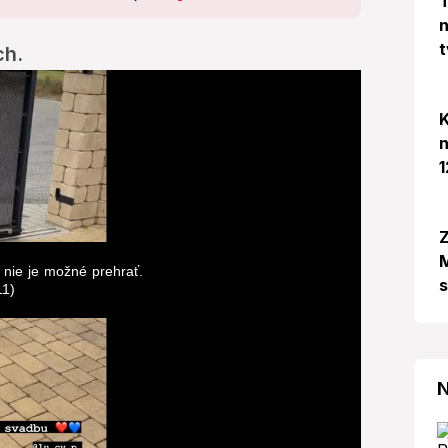
T
n
t
ch.
K
n
1
Z
M
 nie je možné prehrať.
11)
N