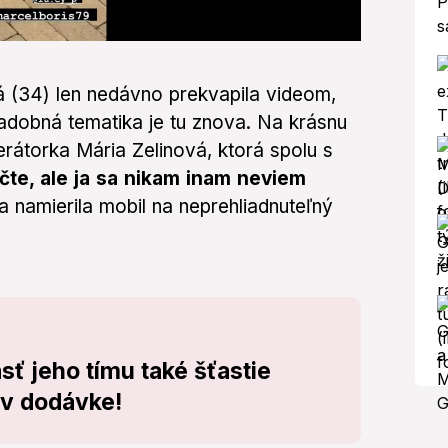
 (34) len nedávno prekvapila videom,
adobná tematika je tu znova. Na krásnu
rátorka Mária Zelinová, ktorá spolu s
čte, ale ja sa nikam inam neviem
 a namierila mobil na neprehliadnuteľný
asť jeho tímu také šťastie
 v dodávke!