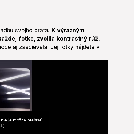
vadbu svojho brata.
K výrazným
aždej fotke, zvolila kontrastný rúž.
dbe aj zaspievala. Jej fotky nájdete v
 nie je možné prehrať.
11)