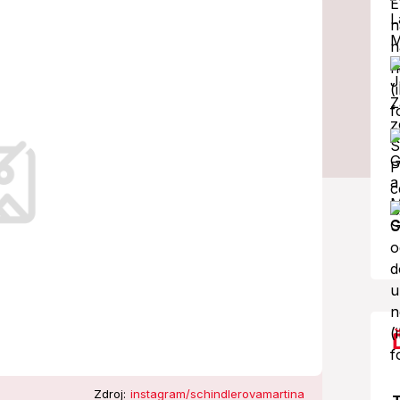
vadbe pútala
dy!
etkých.
Zdroj:
instagram/schindlerovamartina