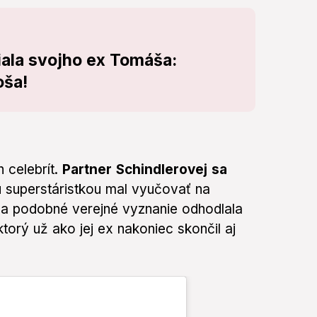
ala svojho ex Tomáša:
oša!
 celebrít.
Partner Schindlerovej sa
u superstáristkou mal vyučovať na
na podobné verejné vyznanie odhodlala
orý už ako jej ex nakoniec skončil aj