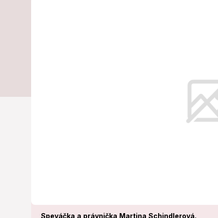
šatách: Na s
všetky pohľa
Bývalá superstaristka uchvátila vš
Speváčka a právnička Martina Schindlerová.