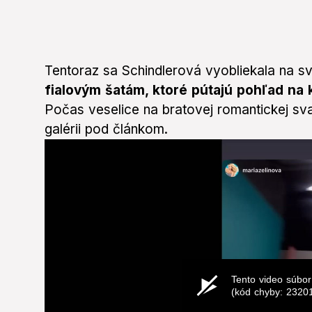
Tentoraz sa Schindlerová vyobliekala na s
fialovým šatám, ktoré pútajú pohľad na k
Počas veselice na bratovej romantickej sva
galérii pod článkom.
Tento video súbor
(kód chyby: 2320