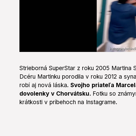
0
seconds
of
Strieborná SuperStar z roku 2005 Martina 
0
seconds
Volume
Dcéru Martinku porodila v roku 2012 a syna
0%
robí aj nová láska.
Svojho priateľa Marcel
dovolenky v Chorvátsku.
Fotku so známy
krátkosti v príbehoch na Instagrame.