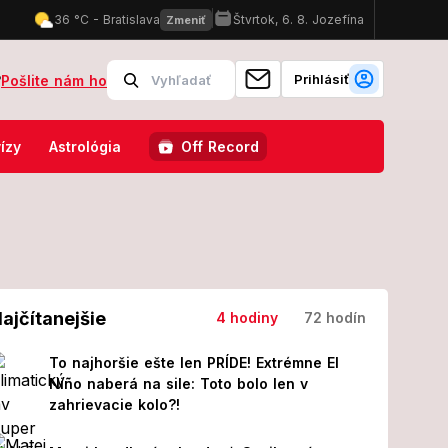
Prihlásiť
?
Pošlite nám ho
13) neprežil kúpanie v mori, zabil ho JEDOVATÝ tvor!
Kiska oznámil
ízy
Astrológia
Off Record
ajčítanejšie
4 hodiny
72 hodín
To najhoršie ešte len PRÍDE! Extrémne El
Niño naberá na sile: Toto bolo len v
zahrievacie kolo?!