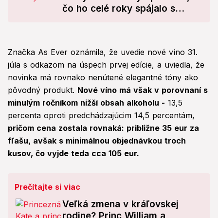
čo ho celé roky spájalo s
matkou Dianou († 36)!
Značka As Ever oznámila, že uvedie nové víno 31.
júla s odkazom na úspech prvej edície, a uviedla, že
novinka má rovnako nenútené elegantné tóny ako
pôvodný produkt.
Nové víno má však v porovnaní s
minulým ročníkom nižší obsah alkoholu -
13,5
percenta oproti predchádzajúcim 14,5 percentám,
pričom cena zostala rovnaká: približne 35 eur za
fľašu, avšak s minimálnou objednávkou troch
kusov, čo vyjde teda cca 105 eur.
Prečítajte si viac
Veľká zmena v kráľovskej
rodine? Princ William a