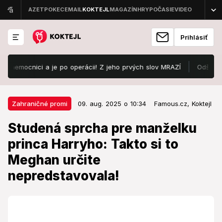
Prihlásiť
mocnici a je po operácii! Z jeho prvých slov MRAZÍ
Odštartoval Lo
09. aug. 2025 o 10:34
Zahraničné promi
Zahraničné promi
09. aug. 2025 o 10:34
Famous.cz,
Koktejl
Studená sprcha pre manželku
Studená sprcha pre manželku
princa Harryho: Takto si to
princa Harryho: Takto si to
Meghan určite nepredstavovala!
Meghan určite
Po minuloročnom úspechu musí byť sklamaná.
nepredstavovala!