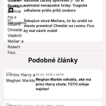
Navonok zdravý športovec († 15) si
nahmatal nenápadné hrčky: Tragické
odhalenie prišlo príliš neskoro
Šokujúce slová Mečiara, čo by urobil na
mieste premiéra! Chmelár na rovinu: Fico
by mal návrh zvážiť
Podobné články
28. júl. 2026 o 08:00
Meghan Markle odhalila, aké má
princ Harry chute: TOTO miluje
najviac!