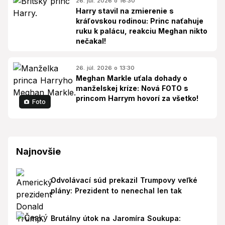
26. júl. 2026 o 16:30
Harry stavil na zmierenie s
kráľovskou rodinou: Princ naťahuje
ruku k palácu, reakciu Meghan nikto
nečakal!
26. júl. 2026 o 13:30
Meghan Markle uťala dohady o
manželskej kríze: Nová FOTO s
princom Harrym hovorí za všetko!
Foto
Najnovšie
Odvolávací súd prekazil Trumpovy veľké
plány: Prezident to nenechal len tak
Brutálny útok na Jaromíra Soukupa: