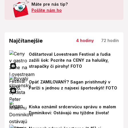
Máte pre nás tip?
Pošlite nám ho
Najčítanejšie
4 hodiny
72 hodín
Odštartoval Lovestream Festival a ľudia
zažili šok: Pozrite na CENY za halušky,
strapačky či pirohy! FOTO
Opäť ZAMILOVANÝ? Sagan pristihnutý v
Paríži s jednou z najsexi športovkýň! FOTO
Kiska oznámil srdcervúcu správu o malom
Dominikovi: Ostávajú mu týždne života!