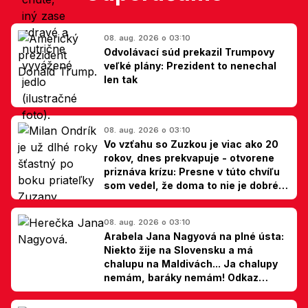
08. aug. 2026 o 03:10
Odvolávací súd prekazil Trumpovy
veľké plány: Prezident to nenechal
len tak
08. aug. 2026 o 03:10
Vo vzťahu so Zuzkou je viac ako 20
rokov, dnes prekvapuje - otvorene
priznáva krízu: Presne v túto chvíľu
som vedel, že doma to nie je dobré,
hovorí Milan Ondrík
08. aug. 2026 o 03:10
Arabela Jana Nagyová na plné ústa:
Niekto žije na Slovensku a má
chalupu na Maldivách... Ja chalupy
nemám, baráky nemám! Odkaz
Slovákom