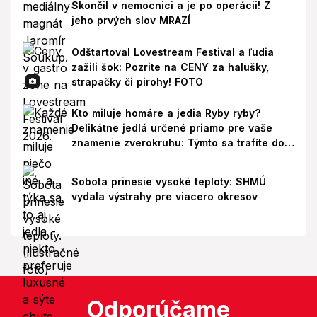
Skončil v nemocnici a je po operácii! Z
jeho prvých slov MRAZÍ
Odštartoval Lovestream Festival a ľudia
zažili šok: Pozrite na CENY za halušky,
strapačky či pirohy! FOTO
Kto miluje homáre a jedia Ryby ryby?
Delikátne jedlá určené priamo pre vaše
znamenie zverokruhu: Týmto sa trafíte do
ich chutí!
Sobota prinesie vysoké teploty: SHMÚ
vydala výstrahy pre viacero okresov
Odporúčame