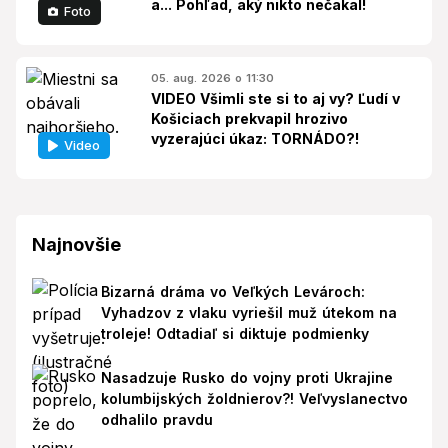
a... Pohľad, aký nikto nečakal!
Foto
05. aug. 2026 o 11:30
VIDEO Všimli ste si to aj vy? Ľudí v
Košiciach prekvapil hrozivo
vyzerajúci úkaz: TORNÁDO?!
Video
Najnovšie
Bizarná dráma vo Veľkých Levároch:
Vyhadzov z vlaku vyriešil muž útekom na
troleje! Odtadiaľ si diktuje podmienky
Nasadzuje Rusko do vojny proti Ukrajine
kolumbijských žoldnierov?! Veľvyslanectvo
odhalilo pravdu