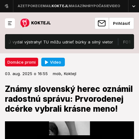
Prihlásiť
vydal výstrahy! TU môžu udrieť búrky a silný vietor
FOTO Slováci 
Video
Domáce promi
03. aug. 2025 o 16:55
Domáce promi
03. aug. 2025 o 16:55
Známy slovenský herec oznámil
mob,
Koktejl
radostnú správu: Prvorodenej
Známy slovenský herec oznámil
dcérke vybrali krásne meno!
radostnú správu: Prvorodenej
dcérke vybrali krásne meno!
Gratulujeme!