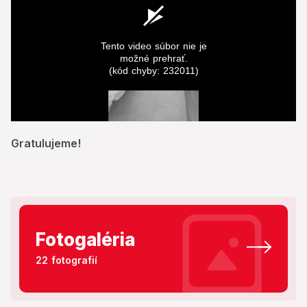
Tento video súbor nie je
možné prehrať.
(kód chyby: 232011)
0
seconds
Gratulujeme!
of
0
seconds
Fotogaléria
22 fotografií