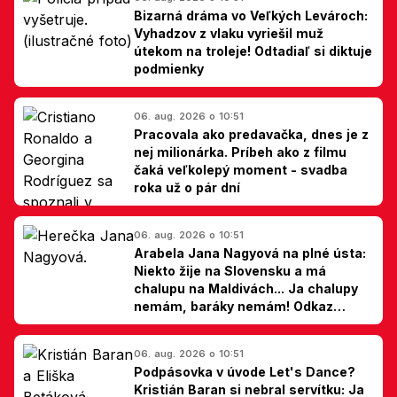
Bizarná dráma vo Veľkých Levároch:
Vyhadzov z vlaku vyriešil muž
útekom na troleje! Odtadiaľ si diktuje
podmienky
06. aug. 2026 o 10:51
Pracovala ako predavačka, dnes je z
nej milionárka. Príbeh ako z filmu
čaká veľkolepý moment - svadba
roka už o pár dní
06. aug. 2026 o 10:51
Arabela Jana Nagyová na plné ústa:
Niekto žije na Slovensku a má
chalupu na Maldivách... Ja chalupy
nemám, baráky nemám! Odkaz
Slovákom
06. aug. 2026 o 10:51
Podpásovka v úvode Let's Dance?
Kristián Baran si nebral servítku: Ja