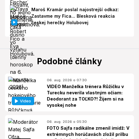
Maroš Kramár poslal najostrejší odkaz:
Zastavme my Fica... Blesková reakcia
českej herečky Holubovej
Podobné články
06. aug. 2026 o 07:30
VIDEO Manželka trénera Růžičku v
Turecku neverila vlastným očiam:
Deodorant za TOĽKO?! Žijem si na
Video
vysokej nohe
06. aug. 2026 o 05:30
FOTO Sajfa radikálne zmenil imidž: V
extrémnych horúčavách zložil prilbu