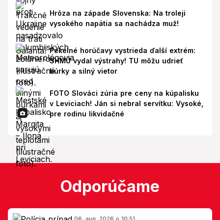
Hrôza na západe Slovenska: Na troleji
vysokého napätia sa nachádza muž!
Pekelné horúčavy vystrieda ďalší extrém:
SHMÚ vydal výstrahy! TU môžu udrieť
búrky a silný vietor
FOTO Slováci zúria pre ceny na kúpalisku
v Leviciach! Ján si nebral servítku: Vysoké,
pre rodinu likvidačné
Odporúčame
06. aug. 2026 o 10:51