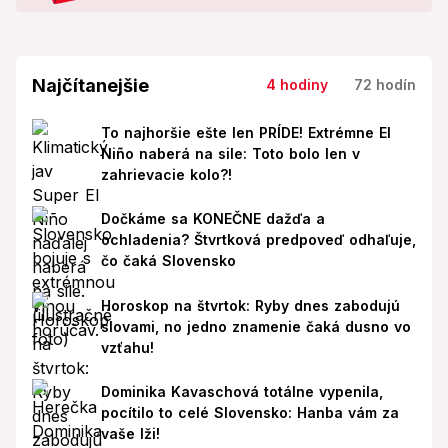
Najčítanejšie
4 hodiny
72 hodín
To najhoršie ešte len PRÍDE! Extrémne El
Niño naberá na sile: Toto bolo len v
zahrievacie kolo?!
Dočkáme sa KONEČNE dažďa a
ochladenia? Štvrtková predpoveď odhaľuje,
čo čaká Slovensko
Horoskop na štvrtok: Ryby dnes zabodujú
slovami, no jedno znamenie čaká dusno vo
vzťahu!
Dominika Kavaschová totálne vypenila,
pocítilo to celé Slovensko: Hanba vám za
vaše lži!