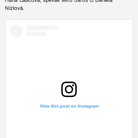
Hana Lasicová, spevák Miro Jaroš či Daniela
Nízlová.