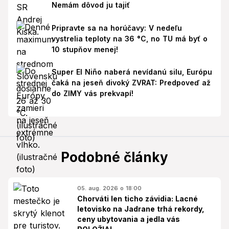
Nemám dôvod ju tajiť
Pripravte sa na horúčavy: V nedeľu
vystrelia teploty na 36 °C, no TU má byť o
10 stupňov menej!
Super El Niño naberá nevídanú silu, Európu
čaká na jeseň divoký ZVRAT: Predpoveď až
do ZIMY vás prekvapí!
Podobné články
05. aug. 2026 o 18:00
Chorváti len ticho závidia: Lacné
letovisko na Jadrane trhá rekordy,
ceny ubytovania a jedla vás