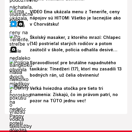
VIDEO Ema ukázala menu z Tenerife, ceny
nápojov sú HITOM: Všetko je lacnejšie ako
v Chorvátsku!
Školský masaker, z ktorého mrazí: Chlapec
(14) postrieľal starých rodičov a potom
zaútočil v škole, polícia odhalila desivé
pozadie!
Spravodlivosť pre brutálne napadnutého
taxikára: Tínedžeri (17), ktorí mu zasadili 13
bodných rán, už čelia obvineniu!
Veľká hviezdna otočka pre tieto tri
znamenia: Získajú, čo im právom patrí, no
pozor na TÚTO jednu vec!