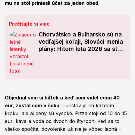
mu na stôl priniesli účet za jeden obed.
Prečítajte si viac
Chorvátsko a Bulharsko sú na
vedľajšej koľaji, Slováci menia
plány: Hitom leta 2026 sa stal
TENTO dovolenkový raj
Objednal som si biftek a keď som videl cenu 40
eur, zostal som v šoku.
Turistov je na každom
kroku, ale aj ceny sú vysoké. Pizza stojí od 10 do 15
eur, káva a voda od dvoch do štyroch. Keď sa to
všetko spočíta, dovolenka už nie je vôbec lacná –