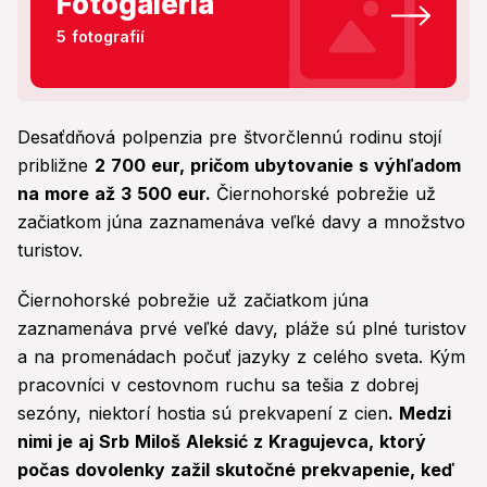
Fotogaléria
5 fotografií
Desaťdňová polpenzia pre štvorčlennú rodinu stojí
približne
2 700 eur, pričom ubytovanie s výhľadom
na more až 3 500 eur.
Čiernohorské pobrežie už
začiatkom júna zaznamenáva veľké davy a množstvo
turistov.
Čiernohorské pobrežie už začiatkom júna
zaznamenáva prvé veľké davy, pláže sú plné turistov
a na promenádach počuť jazyky z celého sveta. Kým
pracovníci v cestovnom ruchu sa tešia z dobrej
sezóny, niektorí hostia sú prekvapení z cien
. Medzi
nimi je aj Srb Miloš Aleksić z Kragujevca, ktorý
počas dovolenky zažil skutočné prekvapenie, keď