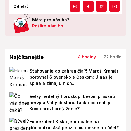
Zdieľať
Máte pre nás tip?
Pošlite nám ho
Najčítanejšie
4 hodiny
72 hodín
Sťahovanie do zahraničia?! Maroš Kramár
porovnal Slovensko s Českom: U nás je
špina a zima, u nich...
Veľký nedeľný horoskop: Levom prasknú
nervy a Váhy dostanú facku od reality!
Komu hrozí preťaženie?
Exprezident Kiska je oficiálne na
dôchodku: Aká penzia mu cinkne na účet?