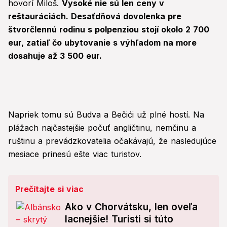
hovorí Miloš.
Vysoké nie sú len ceny v
reštauráciách. Desaťdňová dovolenka pre
štvorčlennú rodinu s polpenziou stojí okolo 2 700
eur, zatiaľ čo ubytovanie s výhľadom na more
dosahuje až 3 500 eur.
Napriek tomu sú Budva a Bečići už plné hostí. Na
plážach najčastejšie počuť angličtinu, nemčinu a
ruštinu a prevádzkovatelia očakávajú, že nasledujúce
mesiace prinesú ešte viac turistov.
Prečítajte si viac
Ako v Chorvátsku, len oveľa
lacnejšie! Turisti si túto