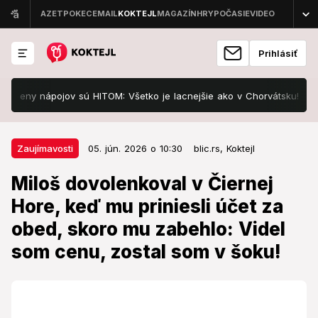
Prihlásiť
 nápojov sú HITOM: Všetko je lacnejšie ako v Chorvátsku!
Školsk
05. jún. 2026 o 10:30
Zaujímavosti
Zaujímavosti
05. jún. 2026 o 10:30
blic.rs,
Koktejl
Miloš dovolenkoval v Čiernej
Miloš dovolenkoval v Čiernej
Hore, keď mu priniesli účet za
Hore, keď mu priniesli účet za
obed, skoro mu zabehlo: Videl
obed, skoro mu zabehlo: Videl
som cenu, zostal som v šoku!
som cenu, zostal som v šoku!
Neveril svojim očiam.