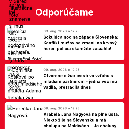
Odporúčame
09. aug. 2026 o 12:25
Šokujúca noc na západe Slovenska:
Konflikt mužov sa zmenil na krvavý
horor, polícia okamžite zasiahla!
09. aug. 2026 o 12:25
Otvorene o žiarlivosti vo vzťahu s
mladším partnerom - jedna vec mu
vadila, prezradila dnes
09. aug. 2026 o 12:25
Arabela Jana Nagyová na plné ústa:
Niekto žije na Slovensku a má
chalupu na Maldivách... Ja chalupy