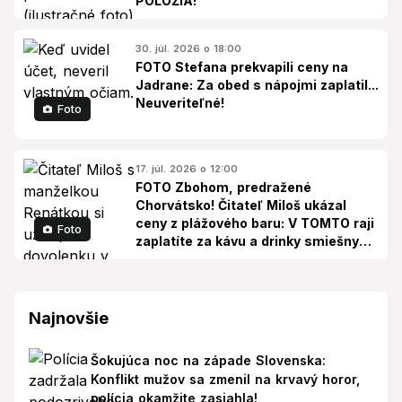
POLOŽIA!
30. júl. 2026 o 18:00
FOTO Stefana prekvapili ceny na
Jadrane: Za obed s nápojmi zaplatil...
Neuveriteľné!
Foto
17. júl. 2026 o 12:00
FOTO Zbohom, predražené
Chorvátsko! Čitateľ Miloš ukázal
ceny z plážového baru: V TOMTO raji
Foto
zaplatíte za kávu a drinky smiešny
peniaz
Najnovšie
Šokujúca noc na západe Slovenska:
Konflikt mužov sa zmenil na krvavý horor,
polícia okamžite zasiahla!