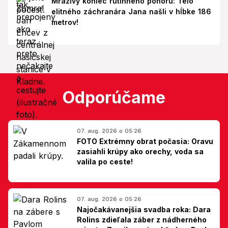
Mrazivý koniec rutinného ponoru: Telo
elitného záchranára Jana našli v hĺbke 186
metrov!
Odporúčame
07. aug. 2026 o 05:26
FOTO Extrémny obrat počasia: Oravu
zasiahli krúpy ako orechy, voda sa
valila po ceste!
07. aug. 2026 o 05:26
Najočakávanejšia svadba roka: Dara
Rolins zdieľala záber z nádherného