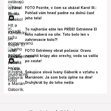
FOTO Pozrite, v čom sa ukázal Karol III.:
Pohľad vám hneď padne na dolnú časť
jeho tela!
To najhoršie ešte len PRÍDE! Extrémne El
Niño naberá na sile: Toto bolo len v
zahrievacie kolo?!
FOTO Extrémny obrat počasia: Oravu
zasiahli krúpy ako orechy, voda sa valila
po ceste!
Šokujúce slová Ivany Gáborík o vzťahu s
Mariánom: Ja som bola úplne na dne!
Druhýkrát by do toho nešla