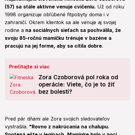
(57) sa stále aktívne venuje cvičeniu.
Už od roku
1998 organizuje obľúbené fitpobyty doma i v
zahraničí. Okrem klientok sa ale venuje aj svojej
rodine a
na sociálnych sieťach sa pochválila, že
svoju 85-ročnú mamičku trénuje v bazéne a
pracujú na jej forme, aby sa cítila dobre
.
Prečítajte si viac
Zora Czoborová pol roka od
operácie: Viete, čo je to žiť
bez bolestí?
Pred pár dňami ale Zora svojich sledovateľov
vystrašila.
"Rovno z nakrúcania na chalupu.
Spotená ešte v legínach. Maminke bolo v noci