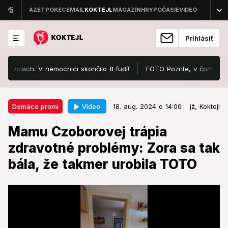
Prihlásiť
ach: V nemocnici skončilo 8 ľudí!
FOTO Pozrite, v čom sa ukázal 
18. aug. 2024 o 14:00
Domáce promi
Video
Domáce promi
18. aug. 2024 o 14:00
jž,
Koktejl
Mamu Czoborovej trápia
Mamu Czoborovej trápia
zdravotné problémy: Zora sa tak
zdravotné problémy: Zora sa tak
bála, že takmer urobila TOTO
bála, že takmer urobila TOTO
Sledovateľov zaujímalo, ako na tom teraz je.