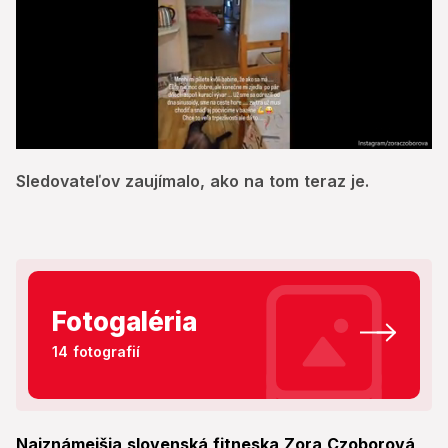
0
seconds
Sledovateľov zaujímalo, ako na tom teraz je.
of
38
seconds
Fotogaléria
14 fotografií
Najznámejšia slovenská fitneska Zora Czoborová