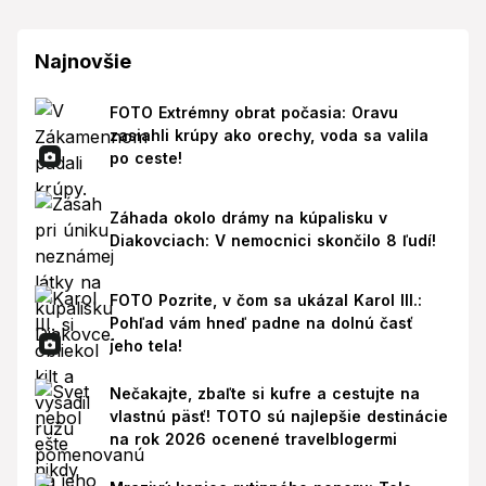
Najnovšie
FOTO Extrémny obrat počasia: Oravu
zasiahli krúpy ako orechy, voda sa valila
po ceste!
Záhada okolo drámy na kúpalisku v
Diakovciach: V nemocnici skončilo 8 ľudí!
FOTO Pozrite, v čom sa ukázal Karol III.:
Pohľad vám hneď padne na dolnú časť
jeho tela!
Nečakajte, zbaľte si kufre a cestujte na
vlastnú päsť! TOTO sú najlepšie destinácie
na rok 2026 ocenené travelblogermi