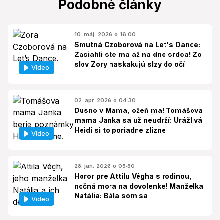
Podobné články
10. máj. 2026 o 16:00
Smutná Czoborová na Let's Dance:
Zasiahli ste ma až na dno srdca! Zo
slov Zory naskakujú slzy do očí
Video
02. apr. 2026 o 04:30
Dusno v Mama, ožeň ma! Tomášova
mama Janka sa už neudrží: Urážlivá
Heidi si to poriadne zlízne
Video
28. jan. 2026 o 05:30
Horor pre Attilu Végha s rodinou,
nočná mora na dovolenke! Manželka
Natália: Bála som sa
Video