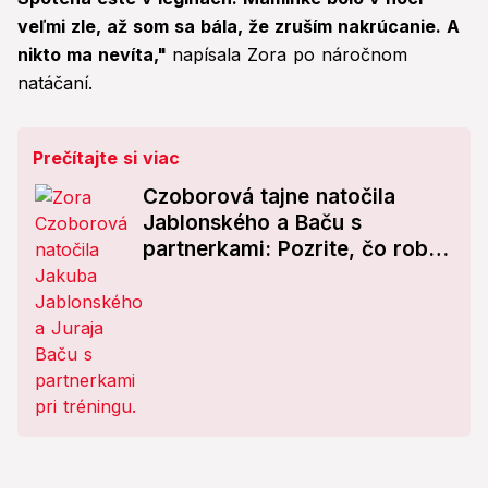
veľmi zle, až som sa bála, že zruším nakrúcanie. A
nikto ma nevíta,"
napísala Zora po náročnom
natáčaní.
Prečítajte si viac
Czoborová tajne natočila
Jablonského a Baču s
partnerkami: Pozrite, čo robil
Jakub len v župane!