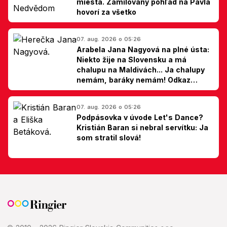
miesta. Zamilovaný pohľad na Pavla
hovorí za všetko
07. aug. 2026 o 05:26
Arabela Jana Nagyová na plné ústa:
Niekto žije na Slovensku a má
chalupu na Maldivách... Ja chalupy
nemám, baráky nemám! Odkaz
Slovákom
07. aug. 2026 o 05:26
Podpásovka v úvode Let's Dance?
Kristián Baran si nebral servítku: Ja
som stratil slová!