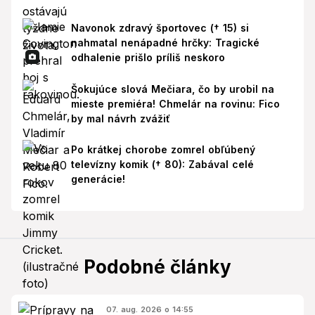
Navonok zdravý športovec († 15) si
nahmatal nenápadné hrčky: Tragické
odhalenie prišlo príliš neskoro
Šokujúce slová Mečiara, čo by urobil na
mieste premiéra! Chmelár na rovinu: Fico
by mal návrh zvážiť
Po krátkej chorobe zomrel obľúbený
televízny komik († 80): Zabával celé
generácie!
Podobné články
07. aug. 2026 o 14:55