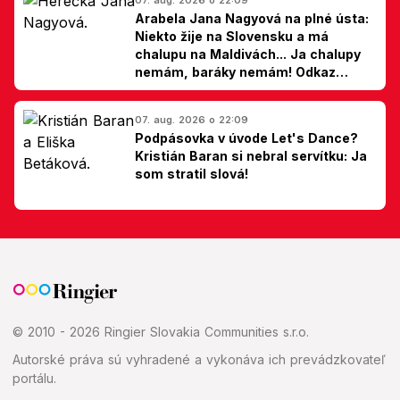
Arabela Jana Nagyová na plné ústa:
Niekto žije na Slovensku a má
chalupu na Maldivách... Ja chalupy
nemám, baráky nemám! Odkaz
Slovákom
07. aug. 2026 o 22:09
Podpásovka v úvode Let's Dance?
Kristián Baran si nebral servítku: Ja
som stratil slová!
© 2010 - 2026 Ringier Slovakia Communities s.r.o.
Autorské práva sú vyhradené a vykonáva ich prevádzkovateľ
portálu.