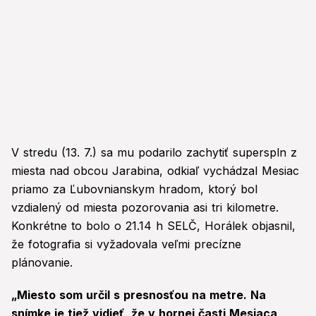
V stredu (13. 7.) sa mu podarilo zachytiť superspln z
miesta nad obcou Jarabina, odkiaľ vychádzal Mesiac
priamo za Ľubovnianskym hradom, ktorý bol
vzdialený od miesta pozorovania asi tri kilometre.
Konkrétne to bolo o 21.14 h SELČ, Horálek objasnil,
že fotografia si vyžadovala veľmi precízne
plánovanie.
„Miesto som určil s presnosťou na metre. Na
snímke je tiež vidieť, že v hornej časti Mesiaca,