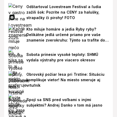
Odštartoval Lovestream Festival a ľudia
zažili šok: Pozrite na CENY za halušky,
strapačky či pirohy! FOTO
Kto miluje homáre a jedia Ryby ryby?
Delikátne jedlá určené priamo pre vaše
znamenie zverokruhu: Týmto sa trafíte do
ich chutí!
Sobota prinesie vysoké teploty: SHMÚ
vydala výstrahy pre viacero okresov
Obrovský požiar lesa pri Trstíne: Situáciu
komplikuje vietor! Na miesto smeruje aj
vrtuľník
Spojí sa SNS pred voľbami s inými
subjektmi? Andrej Danko v tom má jasno