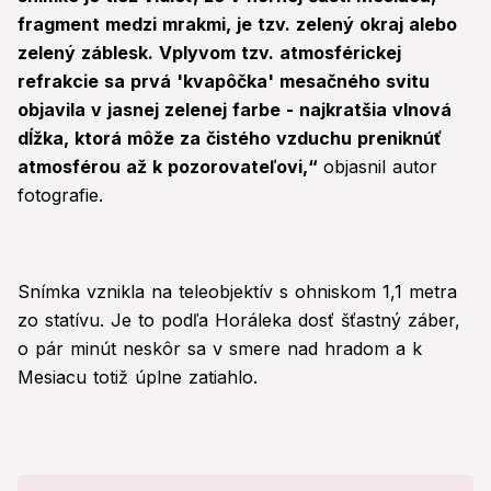
fragment medzi mrakmi, je tzv. zelený okraj alebo
zelený záblesk. Vplyvom tzv. atmosférickej
refrakcie sa prvá 'kvapôčka' mesačného svitu
objavila v jasnej zelenej farbe - najkratšia vlnová
dĺžka, ktorá môže za čistého vzduchu preniknúť
atmosférou až k pozorovateľovi,“
objasnil autor
fotografie.
Snímka vznikla na teleobjektív s ohniskom 1,1 metra
zo statívu. Je to podľa Horáleka dosť šťastný záber,
o pár minút neskôr sa v smere nad hradom a k
Mesiacu totiž úplne zatiahlo.