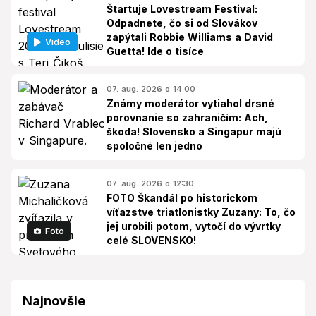
Štartuje Lovestream Festival:
Odpadnete, čo si od Slovákov
zapýtali Robbie Williams a David
Video
Guetta! Ide o tisíce
07. aug. 2026 o 14:00
Známy moderátor vytiahol drsné
porovnanie so zahraničím: Ach,
škoda! Slovensko a Singapur majú
spoločné len jedno
07. aug. 2026 o 12:30
FOTO Škandál po historickom
víťazstve triatlonistky Zuzany: To, čo
jej urobili potom, vytočí do vývrtky
Foto
celé SLOVENSKO!
Najnovšie