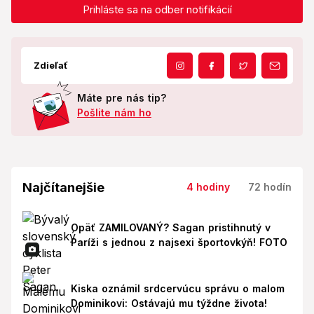
Prihláste sa na odber notifikácií
Zdieľať
Máte pre nás tip?
Pošlite nám ho
Najčítanejšie
4 hodiny
72 hodín
Opäť ZAMILOVANÝ? Sagan pristihnutý v
Paríži s jednou z najsexi športovkýň! FOTO
Kiska oznámil srdcervúcu správu o malom
Dominikovi: Ostávajú mu týždne života!