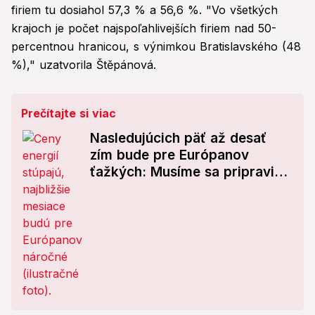
firiem tu dosiahol 57,3 % a 56,6 %. "Vo všetkých
krajoch je počet najspoľahlivejších firiem nad 50-
percentnou hranicou, s výnimkou Bratislavského (48
%)," uzatvorila Štěpánová.
Prečítajte si viac
Nasledujúcich päť až desať
zím bude pre Európanov
ťažkých: Musíme sa pripraviť
na to najhoršie!