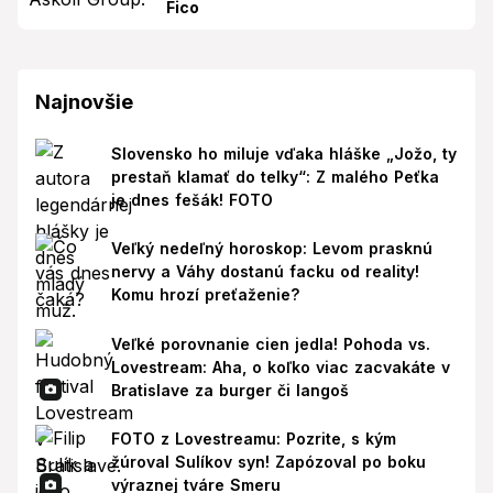
Fico
Najnovšie
Slovensko ho miluje vďaka hláške „Jožo, ty
prestaň klamať do telky“: Z malého Peťka
je dnes fešák! FOTO
Veľký nedeľný horoskop: Levom prasknú
nervy a Váhy dostanú facku od reality!
Komu hrozí preťaženie?
Veľké porovnanie cien jedla! Pohoda vs.
Lovestream: Aha, o koľko viac zacvakáte v
Bratislave za burger či langoš
FOTO z Lovestreamu: Pozrite, s kým
žúroval Sulíkov syn! Zapózoval po boku
výraznej tváre Smeru