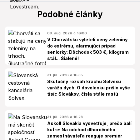
Podobné články
08. aug. 2026 o 16:00
V Chorvátsku vyleteli ceny zeleniny
do extrému, alarmujúci prípad
seniorky: Dôchodok 503 €, kilogram
stál... Šialené!
31. júl. 2026 o 16:35
Skutočný rozsah krachu Solvexu
vyráža dych: O dovolenku prišlo vyše
tisíc Slovákov, čísla stále rastú
31. júl. 2026 o 16:28
Askoll Slovakia vysvetľuje, prečo balí
kufre: Na odchod dlhoročného
zamestnávateľa reaguje premiér