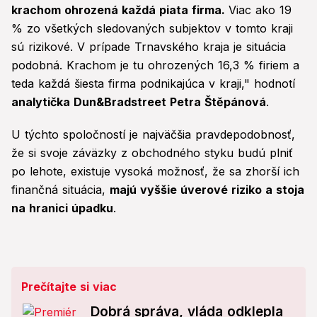
krachom ohrozená každá piata firma.
Viac ako 19
% zo všetkých sledovaných subjektov v tomto kraji
sú rizikové. V prípade Trnavského kraja je situácia
podobná. Krachom je tu ohrozených 16,3 % firiem a
teda každá šiesta firma podnikajúca v kraji," hodnotí
analytička Dun&Bradstreet Petra Štěpánová
.
U týchto spoločností je najväčšia pravdepodobnosť,
že si svoje záväzky z obchodného styku budú plniť
po lehote, existuje vysoká možnosť, že sa zhorší ich
finančná situácia,
majú vyššie úverové riziko a stoja
na hranici úpadku
.
Prečítajte si viac
Dobrá správa, vláda odklepla