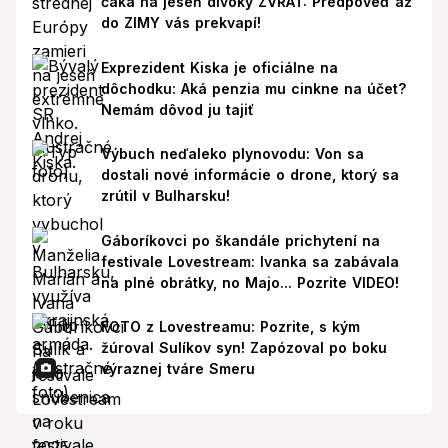
čaká na jeseň divoký ZVRAT: Predpoveď až
do ZIMY vás prekvapí!
Exprezident Kiska je oficiálne na
dôchodku: Aká penzia mu cinkne na účet?
Nemám dôvod ju tajiť
Výbuch neďaleko plynovodu: Von sa
dostali nové informácie o drone, ktorý sa
zrútil v Bulharsku!
Gáboríkovci po škandále prichytení na
festivale Lovestream: Ivanka sa zabávala
na plné obrátky, no Majo... Pozrite VIDEO!
FOTO z Lovestreamu: Pozrite, s kým
žúroval Sulíkov syn! Zapózoval po boku
výraznej tváre Smeru