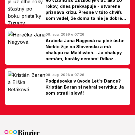
Vo vzťahu so Zuzkou je viac ako 20
rokov, dnes prekvapuje - otvorene
priznáva krízu: Presne v túto chvíľu
som vedel, že doma to nie je dobré,
hovorí Milan Ondrík
09. aug. 2026 o 07:26
Arabela Jana Nagyová na plné ústa:
Niekto žije na Slovensku a má
chalupu na Maldivách... Ja chalupy
nemám, baráky nemám! Odkaz
Slovákom
09. aug. 2026 o 07:26
Podpásovka v úvode Let's Dance?
Kristián Baran si nebral servítku: Ja
som stratil slová!