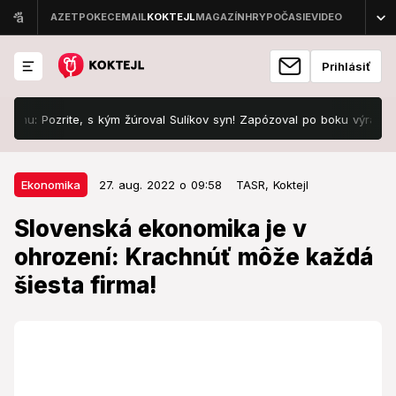
Prihlásiť
ozrite, s kým žúroval Sulíkov syn! Zapózoval po boku výraznej tváre
27. aug. 2022 o 09:58
Ekonomika
Ekonomika
27. aug. 2022 o 09:58
TASR,
Koktejl
Slovenská ekonomika je v
Slovenská ekonomika je v
ohrození: Krachnúť môže každá
ohrození: Krachnúť môže každá
šiesta firma!
šiesta firma!
Najhoršie je na tom bratislavský kraj.