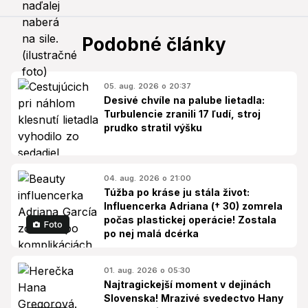
Podobné články
05. aug. 2026 o 20:37
Desivé chvíle na palube lietadla:
Turbulencie zranili 17 ľudí, stroj
prudko stratil výšku
04. aug. 2026 o 21:00
Túžba po kráse ju stála život:
Influencerka Adriana († 30) zomrela
počas plastickej operácie! Zostala
Foto
po nej malá dcérka
01. aug. 2026 o 05:30
Najtragickejší moment v dejinách
Slovenska! Mrazivé svedectvo Hany