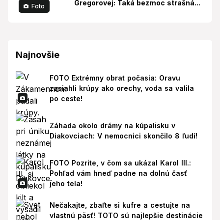
Gregorovej: Taká bezmoc strašná...
Foto
Najnovšie
FOTO Extrémny obrat počasia: Oravu
zasiahli krúpy ako orechy, voda sa valila
po ceste!
Záhada okolo drámy na kúpalisku v
Diakovciach: V nemocnici skončilo 8 ľudí!
FOTO Pozrite, v čom sa ukázal Karol III.:
Pohľad vám hneď padne na dolnú časť
jeho tela!
Nečakajte, zbaľte si kufre a cestujte na
vlastnú päsť! TOTO sú najlepšie destinácie