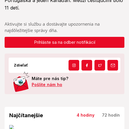
Portugalska a jeden Kanaďan. Medzi cestujúcimi bolo
11 detí.
Aktivujte si službu a dostávajte upozornenia na
najdôležitejšie správy dňa.
Prihláste sa na odber notifikácií
Zdieľať
Máte pre nás tip?
Pošlite nám ho
Najčítanejšie
4 hodiny
72 hodín