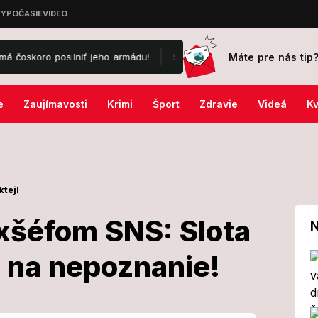
Máte pre nás tip
lniť jeho armádu!
Sťahovanie do zahraničia?! Maroš Kramár porovna
e
Zaujímavosti
Krimi
Šport
Zdravie
Videá
Kv
ktejl
exšéfom SNS: Slota
N
 na nepoznanie!
ces s exšéfom