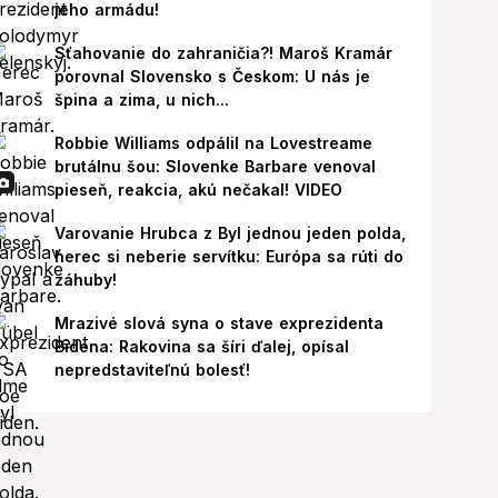
jeho armádu!
Sťahovanie do zahraničia?! Maroš Kramár
porovnal Slovensko s Českom: U nás je
špina a zima, u nich...
Robbie Williams odpálil na Lovestreame
brutálnu šou: Slovenke Barbare venoval
pieseň, reakcia, akú nečakal! VIDEO
Varovanie Hrubca z Byl jednou jeden polda,
herec si neberie servítku: Európa sa rúti do
záhuby!
Mrazivé slová syna o stave exprezidenta
Bidena: Rakovina sa šíri ďalej, opísal
nepredstaviteľnú bolesť!