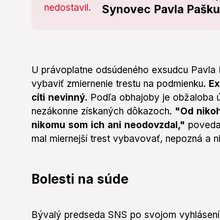
Synovec Pavla Pašku 
U právoplatne odsúdeného exsudcu Pavla 
vybaviť zmiernenie trestu na podmienku.
Ex
cíti nevinný.
Podľa obhajoby je obžaloba 
nezákonne získaných dôkazoch.
"Od nikoh
nikomu som ich ani neodovzdal,"
povedal
mal miernejší trest vybavovať, nepozná a ni
Bolesti na súde
Bývalý predseda SNS po svojom vyhlásení 