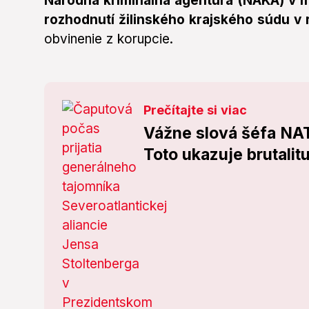
Národná kriminálna agentúra (NAKA) v m
rozhodnutí žilinského krajského súdu v
obvinenie z korupcie.
Prečítajte si viac
Vážne slová šéfa NAT
Toto ukazuje brutalit