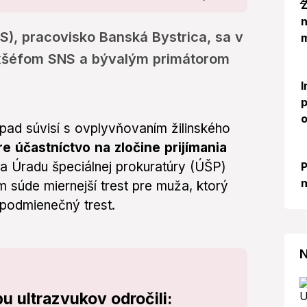
Z
), pracovisko Banská Bystrica, sa v
m
exšéfom SNS a bývalým primátorom
I
p
o
ípad súvisí s ovplyvňovaním žilinského
e účastníctvo na zločine prijímania
a Úradu špeciálnej prokuratúry (ÚŠP)
P
n
 súde miernejší trest pre muža, ktorý
podmienečný trest.
N
 ultrazvukov odročili: