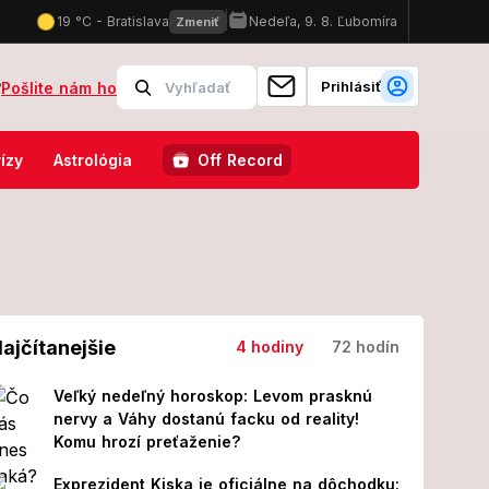
Prihlásiť
?
Pošlite nám ho
l Slovensko s Českom: U nás je špina a zima, u nich...
Robbie W
ízy
Astrológia
Off Record
ajčítanejšie
4 hodiny
72 hodín
Veľký nedeľný horoskop: Levom prasknú
nervy a Váhy dostanú facku od reality!
Komu hrozí preťaženie?
Exprezident Kiska je oficiálne na dôchodku: