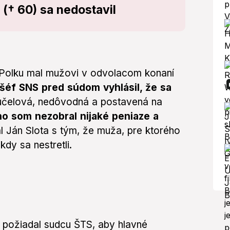
(† 60) sa nedostavil
Polku mal mužovi v odvolacom konaní
šéf SNS pred súdom vyhlásil, že sa
účelová, nedôvodná a postavená na
o som nezobral nijaké peniaze a
 Ján Slota s tým, že muža, pre ktorého
kdy sa nestretli.
požiadal sudcu ŠTS, aby hlavné