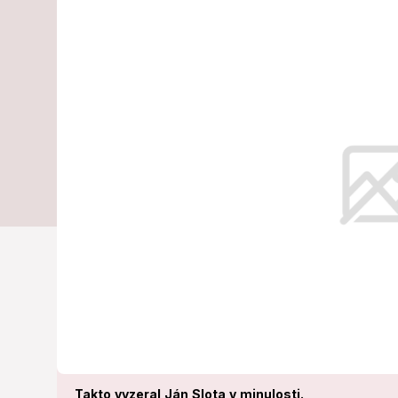
SNS: Slota s 
zmenený na 
Na Špecializovanom trestnom súde
v stredu začalo hlavné pojednáva
primátorom Žiliny Jánom Slotom.
Takto vyzeral Ján Slota v minulosti.