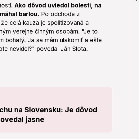
nosti.
Ako dôvod uviedol bolesti, na
pomáhal barlou.
Po odchode z
 že celá kauza je spolitizovaná a
 iným verejne činným osobám. "Je to
om bohatý. Ja sa mám ulakomiť a ešte
te nevidel?" povedal Ján Slota.
achu na Slovensku: Je dôvod
povedal jasne