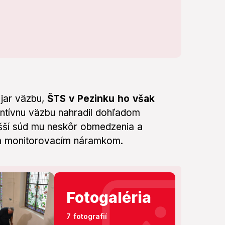
 jar väzbu,
ŠTS v Pezinku ho však
ntívnu väzbu nahradil dohľadom
šší súd mu neskôr obmedzenia a
kým monitorovacím náramkom.
Fotogaléria
7 fotografií