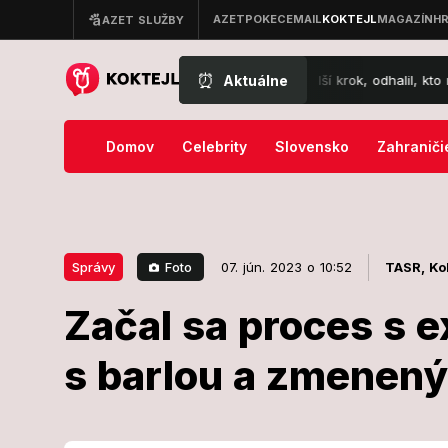
⏰
Aktuálne
bije na poplach: Rusko chystá ďalší krok, odhalil, kto má čoskoro posi
Domov
Celebrity
Slovensko
Zahraniči
Foto
Správy
07. jún. 2023 o 10:52
TASR,
Ko
Začal sa proces s 
07. jún. 2023 o 10:52
Správy
s barlou a zmenený
Začal sa pro