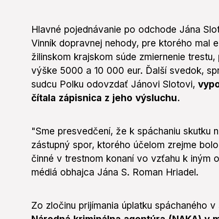
Hlavné pojednávanie po odchode Jána Slo
Vinník dopravnej nehody, pre ktorého mal
žilinskom krajskom súde zmiernenie trestu,
výške 5000 a 10 000 eur. Ďalší svedok, sp
sudcu Polku odovzdať Jánovi Slotovi,
vypo
čítala zápisnica z jeho výsluchu.
"Sme presvedčení, že k spáchaniu skutku n
zástupný spor, ktorého účelom zrejme bolo
činné v trestnom konaní vo vzťahu k iným os
médiá obhajca Jána S. Roman Hriadel.
Zo zločinu prijímania úplatku spáchaného v