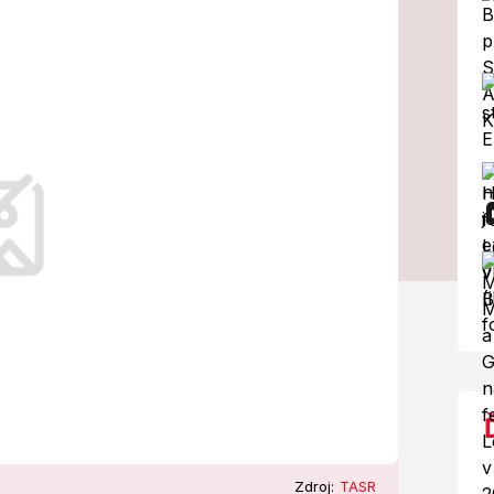
barlou a
nepoznanie!
 (ŠTS), pracovisko Banská Bystrica, sa
nie s exšéfom SNS a bývalým
Zdroj:
TASR