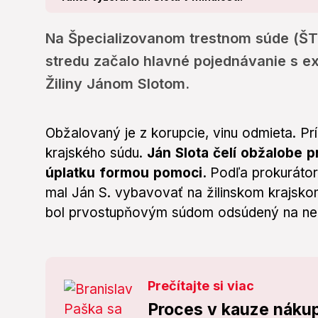
Na Špecializovanom trestnom súde (ŠTS
stredu začalo hlavné pojednávanie s 
Žiliny Jánom Slotom.
Obžalovaný je z korupcie, vinu odmieta. Pr
krajského súdu.
Ján Slota čelí obžalobe pr
úplatku formou pomoci.
Podľa prokurátor
mal Ján S. vybavovať na žilinskom krajskom
bol prvostupňovým súdom odsúdený na ne
Prečítajte si viac
Proces v kauze nákupu