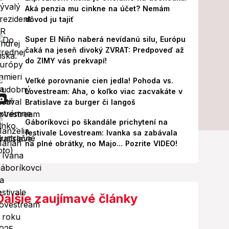
Aká penzia mu cinkne na účet? Nemám
dôvod ju tajiť
Super El Niño naberá nevídanú silu, Európu
čaká na jeseň divoký ZVRAT: Predpoveď až
do ZIMY vás prekvapí!
Veľké porovnanie cien jedla! Pohoda vs.
Lovestream: Aha, o koľko viac zacvakáte v
Bratislave za burger či langoš
Gáboríkovci po škandále prichytení na
festivale Lovestream: Ivanka sa zabávala
na plné obrátky, no Majo... Pozrite VIDEO!
Ďalšie zaujímavé články