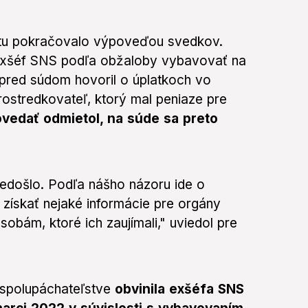
tu pokračovalo výpoveďou svedkov.
 exšéf SNS podľa obžaloby vybavovať na
 pred súdom hovoril o úplatkoch vo
rostredkovateľ, ktorý mal peniaze pre
vedať odmietol, na súde sa preto
edošlo. Podľa nášho názoru ide o
 získať nejaké informácie pre orgány
obám, ktoré ich zaujímali," uviedol pre
 spolupáchateľstve
obvinila exšéfa SNS