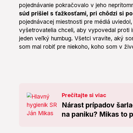
pojednávanie pokračovalo v jeho neprítom
súd prišiel s ťažkosťami, pri chôdzi si 
pojednávacej miestnosti pre médiá uviedol,
vyšetrovatelia chceli, aby vypovedal proti
jeden veľký humbug. Všetci vravíte, aký s
som mal robiť pre niekoho, koho som v živo
Prečítajte si viac
Nárast prípadov šarl
na paniku? Mikas to 