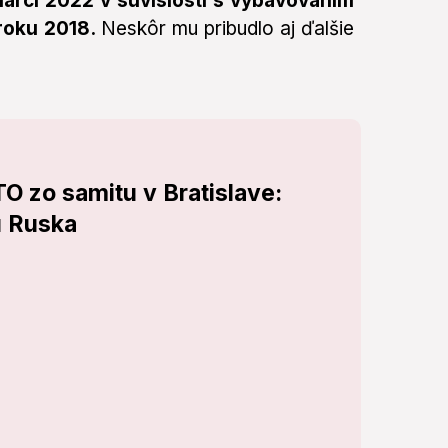
arci 2022 v súvislosti s vybavovaním
 roku 2018.
Neskôr mu pribudlo aj ďalšie
O zo samitu v Bratislave:
u Ruska