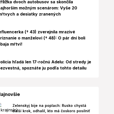
rážka dvoch autobusov sa skončila
najhorším možným scenárom: Vyše 20
ŕtvych a desiatky zranených
Foto
nfluencerka († 43) zverejnila mrazivé
riznanie o manželovi († 48): O pár dní boli
baja mŕtvi!
olícia hľadá len 17-ročnú Adelu: Od stredy je
ezvestná, spoznáte ju podľa tohto detailu
ajnovšie
Zelenskyj bije na poplach: Rusko chystá
ďalší krok, odhalil, kto má čoskoro posilniť