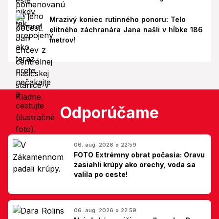
Mrazivý koniec rutinného ponoru: Telo
elitného záchranára Jana našli v hĺbke 186
metrov!
Odporúčame
06. aug. 2026 o 22:59
FOTO Extrémny obrat počasia: Oravu
zasiahli krúpy ako orechy, voda sa
valila po ceste!
06. aug. 2026 o 22:59