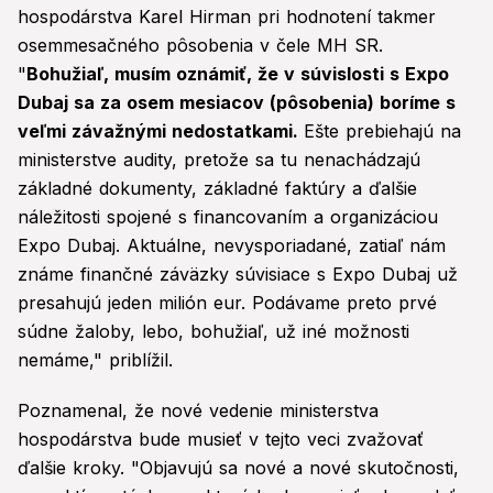
hospodárstva Karel Hirman pri hodnotení takmer
osemmesačného pôsobenia v čele MH SR.
"
Bohužiaľ, musím oznámiť, že v súvislosti s Expo
Dubaj sa za osem mesiacov (pôsobenia) boríme s
veľmi závažnými nedostatkami.
Ešte prebiehajú na
ministerstve audity, pretože sa tu nenachádzajú
základné dokumenty, základné faktúry a ďalšie
náležitosti spojené s financovaním a organizáciou
Expo Dubaj. Aktuálne, nevysporiadané, zatiaľ nám
známe finančné záväzky súvisiace s Expo Dubaj už
presahujú jeden milión eur. Podávame preto prvé
súdne žaloby, lebo, bohužiaľ, už iné možnosti
nemáme," priblížil.
Poznamenal, že nové vedenie ministerstva
hospodárstva bude musieť v tejto veci zvažovať
ďalšie kroky. "Objavujú sa nové a nové skutočnosti,