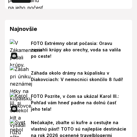
Najnovšie
FOTO Extrémny obrat počasia: Oravu
zasiahli krúpy ako orechy, voda sa valila
po ceste!
Záhada okolo drámy na kúpalisku v
Diakovciach: V nemocnici skončilo 8 ľudí!
FOTO Pozrite, v čom sa ukázal Karol III.:
Pohľad vám hneď padne na dolnú časť
jeho tela!
Nečakajte, zbaľte si kufre a cestujte na
vlastnú päsť! TOTO sú najlepšie destinácie
na rok 2026 ocenené travelblogermi