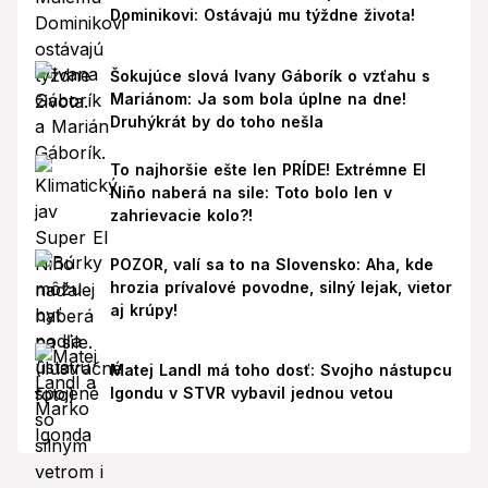
Dominikovi: Ostávajú mu týždne života!
Šokujúce slová Ivany Gáborík o vzťahu s
Mariánom: Ja som bola úplne na dne!
Druhýkrát by do toho nešla
To najhoršie ešte len PRÍDE! Extrémne El
Niño naberá na sile: Toto bolo len v
zahrievacie kolo?!
POZOR, valí sa to na Slovensko: Aha, kde
hrozia prívalové povodne, silný lejak, vietor
aj krúpy!
Matej Landl má toho dosť: Svojho nástupcu
Igondu v STVR vybavil jednou vetou