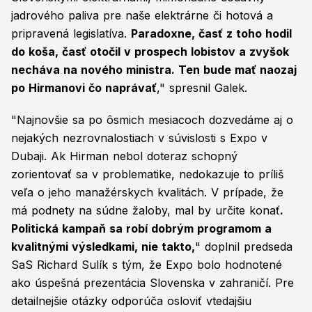
jadrového paliva pre naše elektrárne či hotová a
pripravená legislatíva.
Paradoxne, časť z toho hodil
do koša, časť otočil v prospech lobistov a zvyšok
necháva na nového ministra. Ten bude mať naozaj
po Hirmanovi čo naprávať
," spresnil Galek.
"Najnovšie sa po ôsmich mesiacoch dozvedáme aj o
nejakých nezrovnalostiach v súvislosti s Expo v
Dubaji. Ak Hirman nebol doteraz schopný
zorientovať sa v problematike, nedokazuje to príliš
veľa o jeho manažérskych kvalitách. V prípade, že
má podnety na súdne žaloby, mal by určite konať
.
Politická kampaň sa robí dobrým programom a
kvalitnými výsledkami, nie takto,
" doplnil predseda
SaS Richard Sulík s tým, že Expo bolo hodnotené
ako úspešná prezentácia Slovenska v zahraničí. Pre
detailnejšie otázky odporúča osloviť vtedajšiu