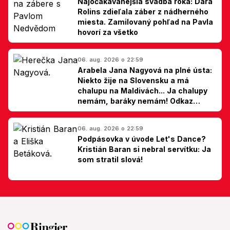
Najočakávanejšia svadba roka: Dara
Rolins zdieľala záber z nádherného
miesta. Zamilovaný pohľad na Pavla
hovorí za všetko
06. aug. 2026 o 22:59
Arabela Jana Nagyová na plné ústa:
Niekto žije na Slovensku a má
chalupu na Maldivách... Ja chalupy
nemám, baráky nemám! Odkaz
Slovákom
06. aug. 2026 o 22:59
Podpásovka v úvode Let's Dance?
Kristián Baran si nebral servítku: Ja
som stratil slová!