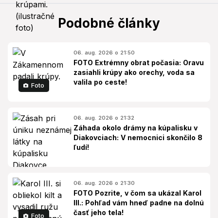
Podobné články
06. aug. 2026 o 21:50
FOTO Extrémny obrat počasia: Oravu
zasiahli krúpy ako orechy, voda sa
valila po ceste!
Foto
06. aug. 2026 o 21:32
Záhada okolo drámy na kúpalisku v
Diakovciach: V nemocnici skončilo 8
ľudí!
06. aug. 2026 o 21:30
FOTO Pozrite, v čom sa ukázal Karol
III.: Pohľad vám hneď padne na dolnú
časť jeho tela!
Foto