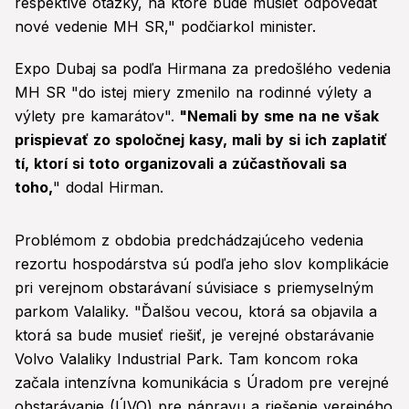
respektíve otázky, na ktoré bude musieť odpovedať
nové vedenie MH SR," podčiarkol minister.
Expo Dubaj sa podľa Hirmana za predošlého vedenia
MH SR "do istej miery zmenilo na rodinné výlety a
výlety pre kamarátov".
"Nemali by sme na ne však
prispievať zo spoločnej kasy, mali by si ich zaplatiť
tí, ktorí si toto organizovali a zúčastňovali sa
toho,
" dodal Hirman.
Problémom z obdobia predchádzajúceho vedenia
rezortu hospodárstva sú podľa jeho slov komplikácie
pri verejnom obstarávaní súvisiace s priemyselným
parkom Valaliky. "Ďalšou vecou, ktorá sa objavila a
ktorá sa bude musieť riešiť, je verejné obstarávanie
Volvo Valaliky Industrial Park. Tam koncom roka
začala intenzívna komunikácia s Úradom pre verejné
obstarávanie (ÚVO) pre nápravu a riešenie verejného