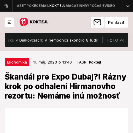
Prihlásiť
 v Diakovciach: V nemocnici skončilo 8 ľudí!
FOTO Pozrite, v čo
11. máj. 2023 o 13:40
Ekonomika
Ekonomika
11. máj. 2023 o 13:40
TASR,
Koktejl
Škandál pre Expo Dubaj?! Rázny
Škandál pre Expo Dubaj?! Rázny
krok po odhalení Hirmanovho
krok po odhalení Hirmanovho
rezortu: Nemáme inú možnosť
rezortu: Nemáme inú možnosť
Na Ministerstve hospodárstva (MH) SR sa v súvislosti s
organizáciou slovenskej účasti na svetovej výstave
Expo Dubaj počas vedenia predchádzajúceho ministra
hospodárstva Richarda Sulíka (SaS) zistili "veľmi
závažné nedostatky".