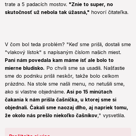
trate a 5 padacích mostov.
"Znie to super, no
skutočnosť už nebola tak úžasná,"
hovorí čitateľka.
V čom bol teda problém? "Keď sme prišli, dostali sme
"vlakový lístok" s napísaným číslom našich miest.
Pani nám povedala kam máme ísť ale bolo to
mierne bludisko.
Po chvíli sme sa usadili. Našťastie
sme do podniku prišli neskôr, takže bolo celkom
prázdno. Na stole sme našli menu, no netušili sme,
ako si vlastne objednáme.
Asi po 15 minútach
čakania k nám prišla čašníčka, u ktorej sme si
objednali. Čakali sme naozaj dlho, aj napriek tomu,
že okolo nás prešlo niekoľko čašníkov
," vysvetlila.