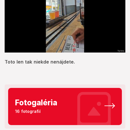
0
of
Toto len tak niekde nenájdete.
26
seconds
Fotogaléria
16 fotografií