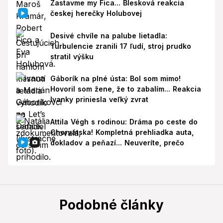
Zastavme my Fica... Blesková reakcia
českej herečky Holubovej
Desivé chvíle na palube lietadla:
Turbulencie zranili 17 ľudí, stroj prudko
stratil výšku
Gáborík na plné ústa: Bol som mimo!
Hovoril som žene, že to zabalím... Reakcia
Ivanky priniesla veľký zvrat
Attila Végh s rodinou: Dráma po ceste do
Chorvátska! Kompletná prehliadka auta,
dokladov a peňazí... Neuveríte, prečo
Podobné články