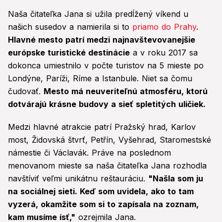
Naša čitateľka Jana si užila predĺžený víkend u
našich susedov a namierila si to
priamo do Prahy
.
Hlavné mesto patrí medzi najnavštevovanejšie
európske turistické destinácie
a v roku 2017 sa
dokonca umiestnilo v počte turistov na 5 mieste po
Londýne, Paríži, Ríme a Istanbule. Niet sa čomu
čudovať.
Mesto má neuveriteľnú atmosféru, ktorú
dotvárajú krásne budovy a sieť spletitých uličiek.
Medzi hlavné atrakcie patrí Pražský hrad, Karlov
most, Židovská štvrť, Petřín, Vyšehrad, Staromestské
námestie či Václavák. Práve na poslednom
menovanom mieste sa naša čitateľka Jana rozhodla
navštíviť veľmi unikátnu reštauráciu.
"Našla som ju
na sociálnej sieti. Keď som uvidela, ako to tam
vyzerá, okamžite som si to zapísala na zoznam,
kam musíme ísť,"
ozrejmila Jana.