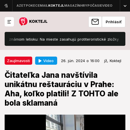
Prihlásiť
mom letisku: Na mieste zasahujú protiteroristické zložky
Slovensk
26. jún. 2024 o 16:00
Zaujímavosti
Video
Zaujímavosti
26. jún. 2024 o 16:00
jž,
Koktejl
Čitateľka Jana navštívila unikátnu
Čitateľka Jana navštívila
reštauráciu v Prahe: Aha, koľko
unikátnu reštauráciu v Prahe:
platili! Z TOHTO ale bola sklamaná
Aha, koľko platili! Z TOHTO ale
Toto len tak niekde nenájdete.
bola sklamaná