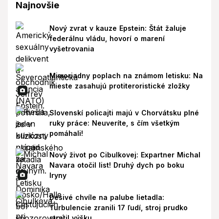
Najnovšie
Nový zvrat v kauze Epstein: Štát žaluje
federálnu vládu, hovorí o marení
vyšetrovania
Mimoriadny poplach na známom letisku: Na
mieste zasahujú protiteroristické zložky
Slovenskí policajti majú v Chorvátsku plné
ruky práce: Neuveríte, s čím všetkým
pomáhali!
Nový život po Cibulkovej: Expartner Michal
Navara otočil list! Druhý dych po boku
Iryny
Desivé chvíle na palube lietadla:
Turbulencie zranili 17 ľudí, stroj prudko
stratil výšku