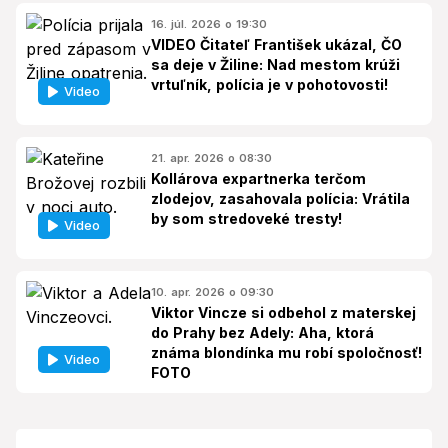
16. júl. 2026 o 19:30
VIDEO Čitateľ František ukázal, ČO
sa deje v Žiline: Nad mestom krúži
vrtuľník, polícia je v pohotovosti!
Video
21. apr. 2026 o 08:30
Kollárova expartnerka terčom
zlodejov, zasahovala polícia: Vrátila
by som stredoveké tresty!
Video
10. apr. 2026 o 09:30
Viktor Vincze si odbehol z materskej
do Prahy bez Adely: Aha, ktorá
známa blondínka mu robí spoločnosť!
Video
FOTO