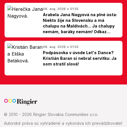
06. aug. 2026 o 01:55
Arabela Jana Nagyová na plné ústa:
Niekto žije na Slovensku a má
chalupu na Maldivách... Ja chalupy
nemám, baráky nemám! Odkaz
Slovákom
06. aug. 2026 o 01:55
Podpásovka v úvode Let's Dance?
Kristián Baran si nebral servítku: Ja
som stratil slová!
© 2010 - 2026 Ringier Slovakia Communities s.r.o.
Autorské práva sú vyhradené a vykonáva ich prevádzkovateľ