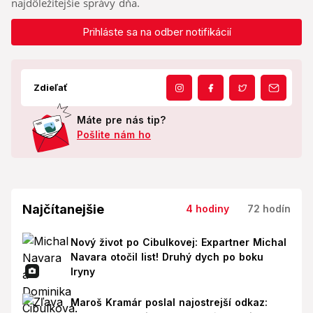
najdôležitejšie správy dňa.
Prihláste sa na odber notifikácií
Zdieľať
Máte pre nás tip?
Pošlite nám ho
Najčítanejšie
4 hodiny
72 hodín
Nový život po Cibulkovej: Expartner Michal
Navara otočil list! Druhý dych po boku
Iryny
Maroš Kramár poslal najostrejší odkaz: