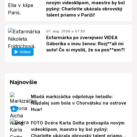
novým videoklipom, maestro by bol
pyšný: Charlotte ukázala obrovský
talent priamo v Paríži!
07. aug. 2026 o 07:30
Exfarmárka po zverejnení VIDEA
Gáboríka s inou ženou: Rozj**ali mi
auto! Čo si myslíš, že sa pos**em?!
Video
Najnovšie
Mladá markizáčka odpilotuje lietadlo:
Najďalej som bola v Chorvátsku na ostrove
Hvar!
FOTO Dcéra Karla Gotta prekvapila novým
videoklipom, maestro by bol pyšný:
Charlotte ukázala obrovský talent priamo v