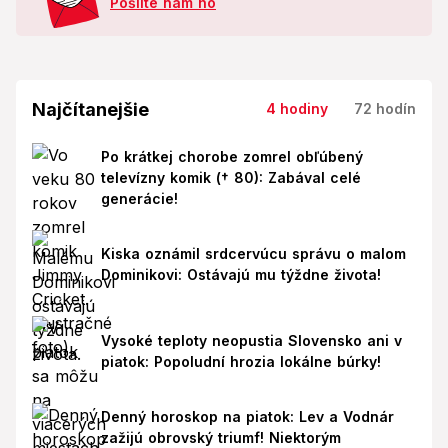
Pošlite nám ho
Najčítanejšie
4 hodiny
72 hodín
Po krátkej chorobe zomrel obľúbený
televízny komik († 80): Zabával celé
generácie!
Kiska oznámil srdcervúcu správu o malom
Dominikovi: Ostávajú mu týždne života!
Vysoké teploty neopustia Slovensko ani v
piatok: Popoludní hrozia lokálne búrky!
Denný horoskop na piatok: Lev a Vodnár
zažijú obrovský triumf! Niektorým