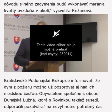
dôvodu silného zadymenia budú vykonávať merania
kvality ovzdušia v okolí," vysvetlila Križanová.
Tento video súbor nie je
možné prehrať.
(kód chyby: 232011)
0
seconds
Bratislavské Podunajské Biskupice informovali, že
of
0
dym z požiaru možno už pozorovať aj nad ich
seconds
mestskou časťou. Obyvateľom spoločne s obcou
Dunajská Lužná, ktorá s Rovinkou taktiež susedí,
odporučili pozatvárať na nevyhnutne potrebný čas