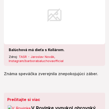
Balúchová má dieťa s Kollárom.
Zdroj:
TASR - Jaroslav Novák,
Instagram/barborabaluchovaofficial
Známa speváčka zverejnila znepokojujúci záber.
Prečítajte si viac
V Rovinke vypukol obrovský