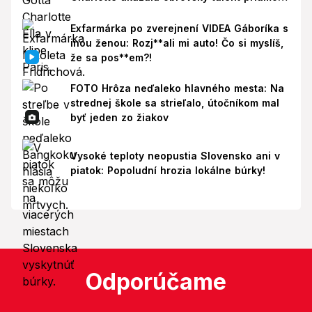
Paríži!
Exfarmárka po zverejnení VIDEA Gáboríka s
inou ženou: Rozj**ali mi auto! Čo si myslíš,
že sa pos**em?!
FOTO Hrôza neďaleko hlavného mesta: Na
strednej škole sa strieľalo, útočníkom mal
byť jeden zo žiakov
Vysoké teploty neopustia Slovensko ani v
piatok: Popoludní hrozia lokálne búrky!
Odporúčame