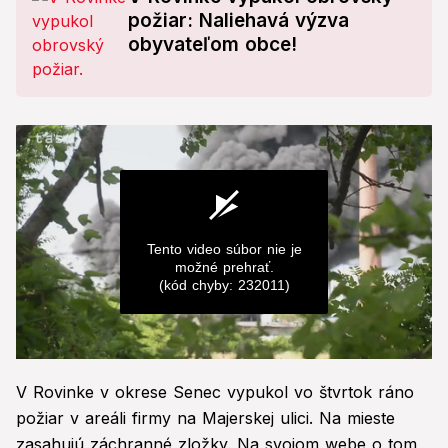
požiar: Naliehavá výzva
obyvateľom obce!
Tento video súbor nie je
možné prehrať.
(kód chyby: 232011)
0
seconds
V Rovinke v okrese Senec vypukol vo štvrtok ráno
of
0
požiar v areáli firmy na Majerskej ulici. Na mieste
seconds
zasahujú záchranné zložky. Na svojom webe o tom