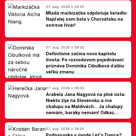
07. aug. 2026 o 08:55
Mladá markizáčka odpilotuje lietadlo:
Najďalej som bola v Chorvátsku na
ostrove Hvar!
07. aug. 2026 o 08:55
Definitívne začína novú kapitolu
života: Po rozvodovom pojednávaní
priznáva Dominika Cibulková ďalšiu
veľkú zmenu
07. aug. 2026 o 08:55
Arabela Jana Nagyová na plné ústa:
Niekto žije na Slovensku a má
chalupu na Maldivách... Ja chalupy
nemám, baráky nemám! Odkaz
Slovákom
07. aug. 2026 o 08:55
Podpásovka v úvode Let's Dance?