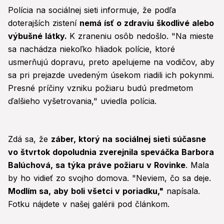
Polícia na sociálnej sieti informuje, že podľa
doterajších zistení
nemá ísť o zdraviu škodlivé alebo
výbušné látky.
K zraneniu osôb nedošlo. "Na mieste
sa nachádza niekoľko hliadok polície, ktoré
usmerňujú dopravu, preto apelujeme na vodičov, aby
sa pri prejazde uvedeným úsekom riadili ich pokynmi.
Presné príčiny vzniku požiaru budú predmetom
ďalšieho vyšetrovania," uviedla polícia.
Zdá sa, že
záber, ktorý na sociálnej sieti súčasne
vo štvrtok dopoludnia zverejnila speváčka Barbora
Balúchová, sa týka práve požiaru v Rovinke
. Mala
by ho vidieť zo svojho domova. "Neviem, čo sa deje.
Modlím sa, aby boli všetci v poriadku,"
napísala.
Fotku nájdete v našej galérii pod článkom.