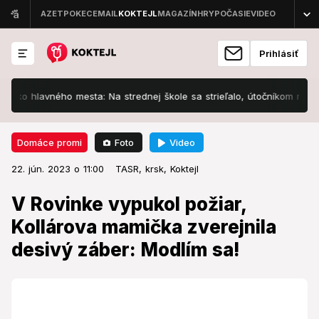
Prihlásiť
vného mesta: Na strednej škole sa strieľalo, útočníkom mal byť jede
Foto
Video
Domáce promi
22. jún. 2023 o 11:00
Domáce promi
22. jún. 2023 o 11:00
V Rovinke vypukol požiar,
TASR,
krsk,
Koktejl
Kollárova mamička zverejnila
V Rovinke vypukol požiar,
desivý záber: Modlím sa!
Kollárova mamička zverejnila
desivý záber: Modlím sa!
Známa speváčka zverejnila znepokojujúci záber.