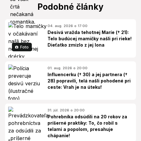
Podobné články
04. aug. 2026 o 17:00
Desivá vražda tehotnej Maríe († 21):
Telo budúcej mamičky našli pri rieke!
Dieťatko zmizlo z jej lona
Foto
01. aug. 2026 o 20:00
Influencerku († 30) a jej partnera (†
28) popravili, telá našli pohodené pri
ceste: Vrah je na úteku!
31. júl. 2026 o 20:00
Pohrebníka odsúdili na 20 rokov za
príšerné praktiky: To, čo robil s
telami a popolom, presahuje
chápanie!