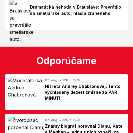
Dramatická nehoda v Bratislave: Prevrátilo
sa smetiarske auto, hlásia zraneného!
Odporúčame
07. aug. 2026 o 15:30
Hit leta Andrey Chabroňovej: Tento
vychladený dezert zmizne za PÁR
MINÚT!
07. aug. 2026 o 15:30
Známy biograf porovnal Dianu, Kate
a Meghan - jednu z nich označil za