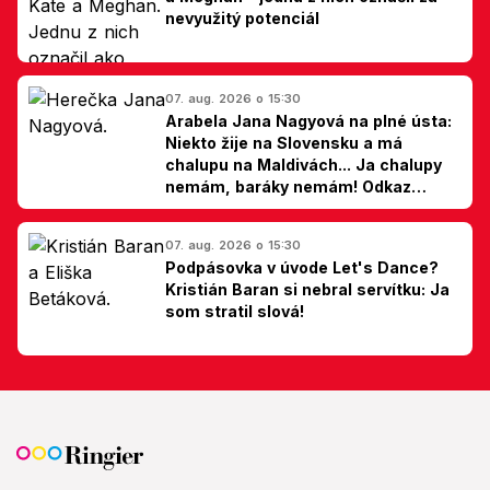
nevyužitý potenciál
07. aug. 2026 o 15:30
Arabela Jana Nagyová na plné ústa:
Niekto žije na Slovensku a má
chalupu na Maldivách... Ja chalupy
nemám, baráky nemám! Odkaz
Slovákom
07. aug. 2026 o 15:30
Podpásovka v úvode Let's Dance?
Kristián Baran si nebral servítku: Ja
som stratil slová!