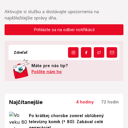
Aktivujte si službu a dostávajte upozornenia na
najdôležitejšie správy dňa.
Prihláste sa na odber notifikácií
Zdieľať
Máte pre nás tip?
Pošlite nám ho
Najčítanejšie
4 hodiny
72 hodín
Po krátkej chorobe zomrel obľúbený
televízny komik († 80): Zabával celé
generácie!