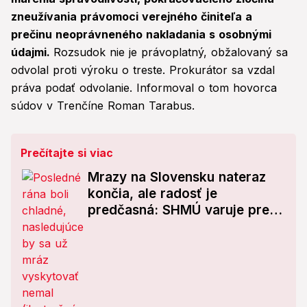
zneužívania právomoci verejného činiteľa a
prečinu neoprávneného nakladania s osobnými
údajmi.
Rozsudok nie je právoplatný, obžalovaný sa
odvolal proti výroku o treste. Prokurátor sa vzdal
práva podať odvolanie. Informoval o tom hovorca
súdov v Trenčíne Roman Tarabus.
Prečítajte si viac
Mrazy na Slovensku nateraz
končia, ale radosť je
predčasná: SHMÚ varuje pred
tým, čo príde cez víkend!