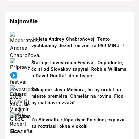
Najnovšie
Hit leta Andrey Chabroňovej: Tento
vychladený dezert zmizne za PÁR MINÚT!
Štartuje Lovestream Festival: Odpadnete,
čo si od Slovákov zapýtali Robbie Williams
a David Guetta! Ide o tisíce
Šokujúce slová Mečiara, čo by urobil na
mieste premiéra! Chmelár na rovinu: Fico
by mal návrh zvážiť
Zo Slovnaftu stúpa dym: Po silnej explózii
sa roztriasli okná v okolí!