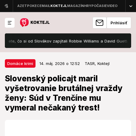
Prihlásiť
e, čo si od Slovákov zapýtali Robbie Williams a David Guetta! Ide o ti
14. máj. 2026 o 12:52
Domáce krimi
Domáce krimi
14. máj. 2026 o 12:52
TASR,
Koktejl
Slovenský policajt maril
Slovenský policajt maril
vyšetrovanie brutálnej vraždy
vyšetrovanie brutálnej vraždy
ženy: Súd v Trenčíne mu vymeral
ženy: Súd v Trenčíne mu
nečakaný trest!
vymeral nečakaný trest!
Obžalovaný sa odvolal proti výroku o treste.