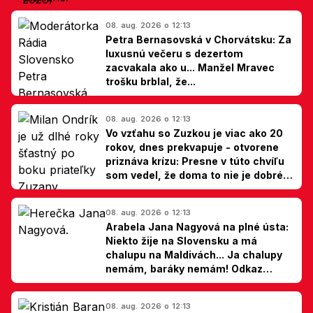
08. aug. 2026 o 12:13
Petra Bernasovská v Chorvátsku: Za
luxusnú večeru s dezertom
zacvakala ako u... Manžel Mravec
trošku brblal, že...
08. aug. 2026 o 12:13
Vo vzťahu so Zuzkou je viac ako 20
rokov, dnes prekvapuje - otvorene
priznáva krízu: Presne v túto chvíľu
som vedel, že doma to nie je dobré,
hovorí Milan Ondrík
08. aug. 2026 o 12:13
Arabela Jana Nagyová na plné ústa:
Niekto žije na Slovensku a má
chalupu na Maldivách... Ja chalupy
nemám, baráky nemám! Odkaz
Slovákom
08. aug. 2026 o 12:13