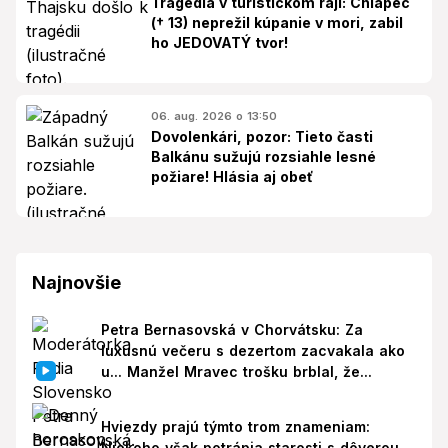
Tragédia v turistickom raji: Chlapec
(† 13) neprežil kúpanie v mori, zabil
ho JEDOVATÝ tvor!
06. aug. 2026 o 13:50
Dovolenkári, pozor: Tieto časti
Balkánu sužujú rozsiahle lesné
požiare! Hlásia aj obeť
Najnovšie
Petra Bernasovská v Chorvátsku: Za
luxusnú večeru s dezertom zacvakala ako
u... Manžel Mravec trošku brblal, že...
Hviezdy prajú týmto trom znameniam:
Niekoho však potrápia starosti s dôverou