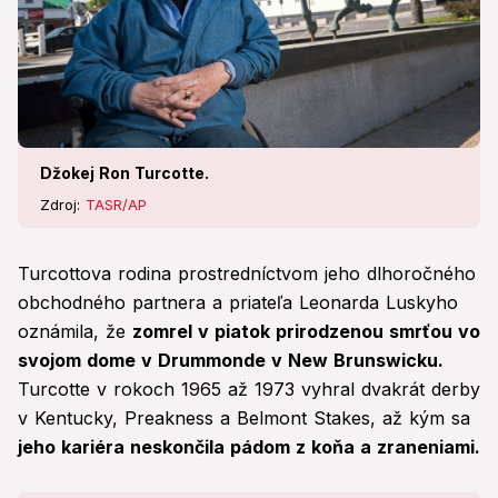
Džokej Ron Turcotte.
Zdroj:
TASR/AP
Turcottova rodina prostredníctvom jeho dlhoročného
obchodného partnera a priateľa Leonarda Luskyho
oznámila, že
zomrel v piatok prirodzenou smrťou vo
svojom dome v Drummonde v New Brunswicku.
Turcotte v rokoch 1965 až 1973 vyhral dvakrát derby
v Kentucky, Preakness a Belmont Stakes, až kým sa
jeho kariéra neskončila pádom z koňa a zraneniami.