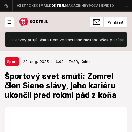
Prihlásiť
Hviezdy prajú týmto trom znameniam: Niekoho však potrápia starosti 
23. aug. 2025 o 16:00
Šport
Šport
23. aug. 2025 o 16:00
TASR,
Koktejl
Športový svet smúti: Zomrel člen
Športový svet smúti: Zomrel
Siene slávy, jeho kariéru ukončil
člen Siene slávy, jeho kariéru
pred rokmi pád z koňa
ukončil pred rokmi pád z koňa
Odišlo známe meno.