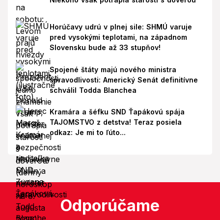
Horúčavy udrú v plnej sile: SHMÚ varuje
pred vysokými teplotami, na západnom
Slovensku bude až 33 stupňov!
Spojené štáty majú nového ministra
spravodlivosti: Americký Senát definitívne
schválil Todda Blanchea
Kramára a šéfku SND Ťapákovú spája
TAJOMSTVO z detstva! Teraz posiela
odkaz: Je mi to ľúto...
Odporúčame