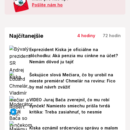
Pošlite nám ho
Najčítanejšie
4 hodiny
72 hodín
Exprezident Kiska je oficiálne na
dôchodku: Aká penzia mu cinkne na účet?
Nemám dôvod ju tajiť
Šokujúce slová Mečiara, čo by urobil na
mieste premiéra! Chmelár na rovinu: Fico
by mal návrh zvážiť
VIDEO Juraj Bača zverejnil, čo mu robí
synček! Namiesto smiechu prišla tvrdá
kritika: Treba zasiahnuť, to nesmie
Kiska oznámil srdcervúcu správu o malom