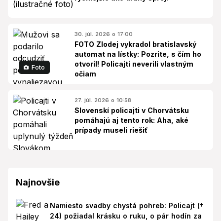
30. júl. 2026 o 17:00
FOTO Zlodej vykradol bratislavský
automat na lístky: Pozrite, s čím ho
otvoril! Policajti neverili vlastným
Foto
očiam
27. júl. 2026 o 10:58
Slovenskí policajti v Chorvátsku
pomáhajú aj tento rok: Aha, aké
prípady museli riešiť
Najnovšie
Namiesto svadby chystá pohreb: Policajt (†
24) požiadal krásku o ruku, o pár hodín za