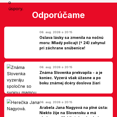
Odporúčame
06. aug. 2026 o 20:15
Oslava lásky sa zmenila na nočnú
moru: Mladý policajt († 24) zahynul
pri záchrane snúbenice!
06. aug. 2026 o 20:15
Známa Slovenka prekvapila - a je
koniec. Vyzerá však úžasne a po
boku známej dcéry doslova žiari
06. aug. 2026 o 20:15
Arabela Jana Nagyová na plné ústa:
Niekto žije na Slovensku a má