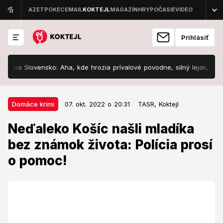
Prihlásiť
 Slovensko: Aha, kde hrozia prívalové povodne, silný lejak, vietor aj 
07. okt. 2022 o 20:31
Domáce krimi
Domáce krimi
07. okt. 2022 o 20:31
TASR,
Koktejl
Neďaleko Košíc našli mladíka bez
Neďaleko Košíc našli mladíka
známok života: Polícia prosí o
bez známok života: Polícia prosí
pomoc!
o pomoc!
Neviete, o koho ide?