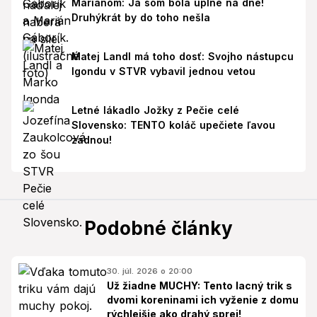
Mariánom: Ja som bola úplne na dne!
Druhýkrát by do toho nešla
Matej Landl má toho dosť: Svojho nástupcu
Igondu v STVR vybavil jednou vetou
Letné lákadlo Jožky z Pečie celé
Slovensko: TENTO koláč upečiete ľavou
zadnou!
Podobné články
30. júl. 2026 o 20:00
Už žiadne MUCHY: Tento lacný trik s
dvomi koreninami ich vyženie z domu
rýchlejšie ako drahý sprej!