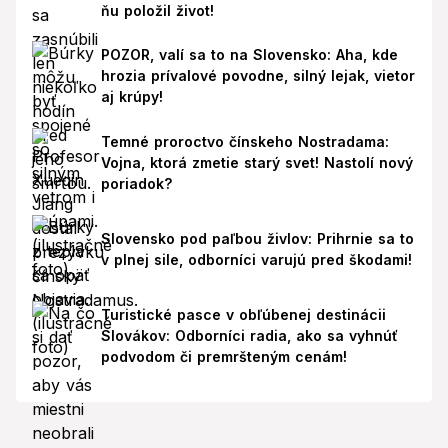
ňu položil život!
POZOR, valí sa to na Slovensko: Aha, kde
hrozia prívalové povodne, silný lejak, vietor
aj krúpy!
Temné proroctvo čínskeho Nostradama:
Vojna, ktorá zmetie starý svet! Nastolí nový
poriadok?
Slovensko pod paľbou živlov: Prihrnie sa to
v plnej sile, odborníci varujú pred škodami!
Turistické pasce v obľúbenej destinácii
Slovákov: Odborníci radia, ako sa vyhnúť
podvodom či premršteným cenám!