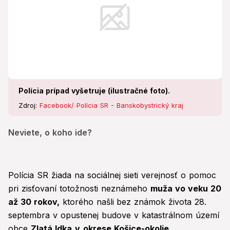
Polícia prípad vyšetruje (ilustračné foto).
Zdroj:
Facebook/ Polícia SR - Banskobystrický kraj
Neviete, o koho ide?
Polícia SR žiada na sociálnej sieti verejnosť o pomoc
pri zisťovaní totožnosti neznámeho
muža vo veku 20
až 30 rokov,
ktorého našli
bez známok života 28.
septembra v opustenej budove v katastrálnom území
obce
Zlatá Idka
v
okrese Košice-okolie
.