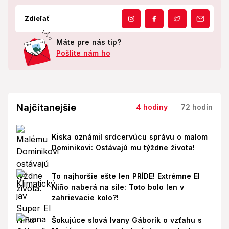
Zdieľať
Máte pre nás tip?
Pošlite nám ho
Najčítanejšie
4 hodiny
72 hodín
Kiska oznámil srdcervúcu správu o malom
Dominikovi: Ostávajú mu týždne života!
To najhoršie ešte len PRÍDE! Extrémne El
Niño naberá na sile: Toto bolo len v
zahrievacie kolo?!
Šokujúce slová Ivany Gáborík o vzťahu s