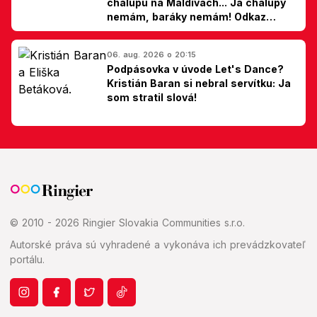
chalupu na Maldivách... Ja chalupy
nemám, baráky nemám! Odkaz
Slovákom
06. aug. 2026 o 20:15
Podpásovka v úvode Let's Dance?
Kristián Baran si nebral servítku: Ja
som stratil slová!
© 2010 - 2026 Ringier Slovakia Communities s.r.o.
Autorské práva sú vyhradené a vykonáva ich prevádzkovateľ
portálu.