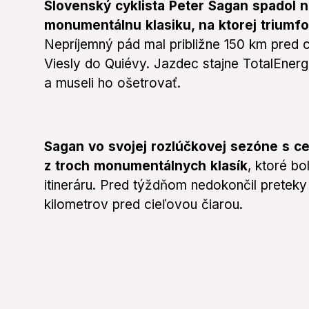
Slovenský cyklista Peter Sagan spadol n
monumentálnu klasiku, na ktorej triumfo
Nepríjemný pád mal približne 150 km pred 
Viesly do Quiévy. Jazdec stajne TotalEnerg
a museli ho ošetrovať.
Sagan vo svojej rozlúčkovej sezóne s ce
z troch monumentálnych klasík
, ktoré bo
itineráru. Pred týždňom nedokončil prete
kilometrov pred cieľovou čiarou.