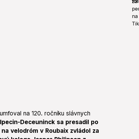
iumfoval na 120. ročníku slávnych
lpecin-Deceuninck sa presadil po
 na velodróm v Roubaix zvládol za