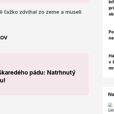
In
pr
ii ťažko zdvíhal zo zeme a museli
ob
Po
KOV
ne
Há
v 
mr
škaredého pádu: Natrhnutý
u!
Na