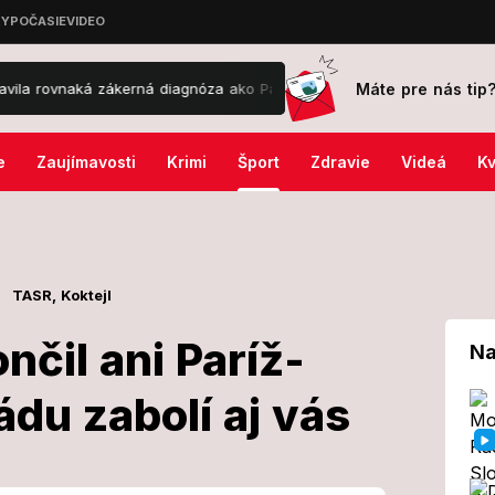
Máte pre nás tip
 zákerná diagnóza ako Patejdla!
Zúfalý boj o život Slováka († 76) 
e
Zaujímavosti
Krimi
Šport
Zdravie
Videá
Kv
TASR,
Koktejl
čil ani Paríž-
Na
du zabolí aj vás
edokončil ani