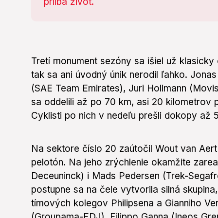
Tretí monument sezóny sa išiel už klasick
tak sa ani úvodný únik nerodil ľahko. Jon
(SAE Team Emirates), Juri Hollmann (Movis
sa oddelili až po 70 km, asi 20 kilometro
Cyklisti po nich v nedeľu prešli dokopy až 
Na sektore číslo 20 zaútočil Wout van Aer
pelotón. Na jeho zrýchlenie okamžite zarea
Deceuninck) i Mads Pedersen (Trek-Segafred
postupne sa na čele vytvorila silná skupina,
tímových kolegov Philipsena a Gianniho Ver
(Groupama-FDJ), Filippo Ganna (Ineos Gre