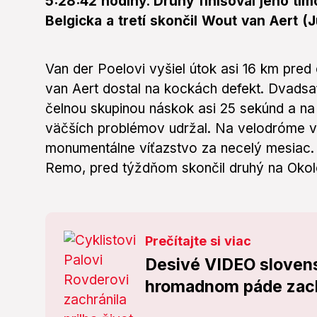
5:28:42 hodiny. Druhý finišoval jeho tím
Belgicka a tretí skončil Wout van Aert 
Van der Poelovi vyšiel útok asi 16 km pred
van Aert dostal na kockách defekt. Dvads
čelnou skupinou náskok asi 25 sekúnd a na
väčších problémov udržal. Na velodróme v 
monumentálne víťazstvo za necelý mesiac. 
Remo, pred týždňom skončil druhý na Okol
Prečítajte si viac
Desivé VIDEO slovensk
hromadnom páde zach