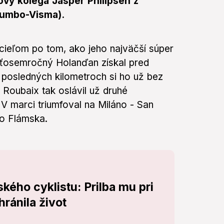
ový kolega Jasper Philipsen z
(Jumbo-Visma).
 cieľom po tom, ako jeho najväčší súper
aťosemročný Holanďan získal pred
 posledných kilometroch si ho už bez
Roubaix tak oslávil už druhé
V marci triumfoval na Miláno - San
o Flámska.
ého cyklistu: Prilba mu pri
ránila život