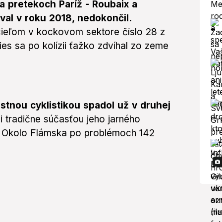
a pretekoch Paríž - Roubaix a
val v roku 2018, nedokončil.
cieľom v kockovom sektore číslo 28 z
ies sa po kolízii ťažko zdvíhal zo zeme
stnou cyklistikou spadol už v druhej
li tradične súčasťou jeho jarného
ky Okolo Flámska po problémoch 142