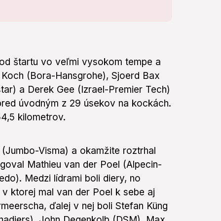
y od štartu vo veľmi vysokom tempe a
as Koch (Bora-Hansgrohe), Sjoerd Bax
tar) a Derek Gee (Izrael-Premier Tech)
v pred úvodným z 29 úsekov na kockách.
54,5 kilometrov.
t (Jumbo-Visma) a okamžite roztrhal
goval Mathieu van der Poel (Alpecin-
o). Medzi lídrami boli diery, no
 v ktorej mal van der Poel k sebe aj
meerscha, ďalej v nej boli Stefan Küng
nadiers), John Degenkolb (DSM), Max