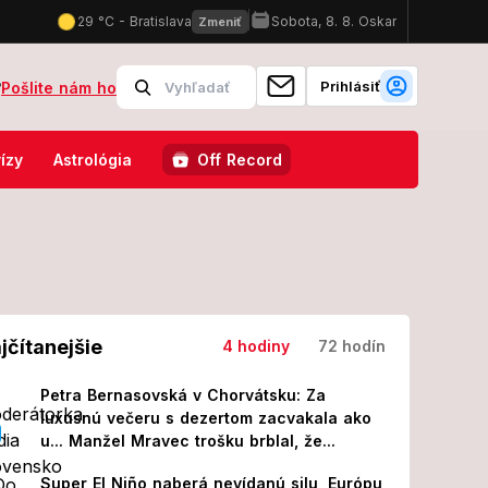
Prihlásiť
?
Pošlite nám ho
v Tatrách: Dráma na turistickom chodníku mala ten najhorší koniec!
ízy
Astrológia
Off Record
jčítanejšie
4 hodiny
72 hodín
Petra Bernasovská v Chorvátsku: Za
luxusnú večeru s dezertom zacvakala ako
u... Manžel Mravec trošku brblal, že...
Super El Niño naberá nevídanú silu, Európu