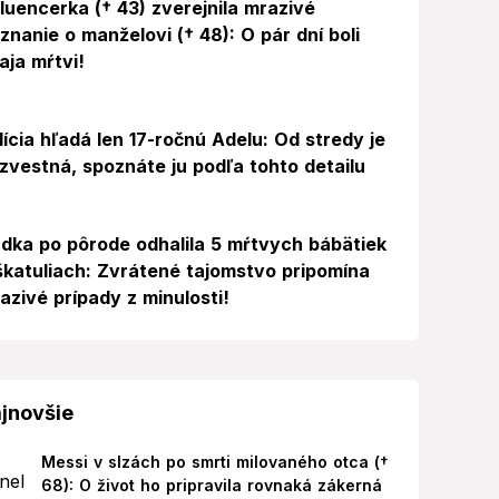
fluencerka († 43) zverejnila mrazivé
iznanie o manželovi († 48): O pár dní boli
aja mŕtvi!
lícia hľadá len 17-ročnú Adelu: Od stredy je
zvestná, spoznáte ju podľa tohto detailu
dka po pôrode odhalila 5 mŕtvych bábätiek
škatuliach: Zvrátené tajomstvo pripomína
azivé prípady z minulosti!
jnovšie
Messi v slzách po smrti milovaného otca (†
68): O život ho pripravila rovnaká zákerná