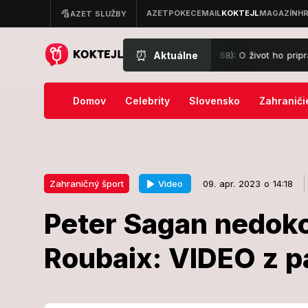
⏰
Aktuálne
slzách po smrti milovaného otca († 68): O život ho pripravila rovnaká
Domov
Celebrity
Slovensko
Zahraniči
Video
Zahraničný šport
09. apr. 2023 o 14:18
Peter Sagan nedokon
09. apr. 2023 o 14:18
Zahraničný šport
Roubaix: VIDEO z pá
Peter Sagan n