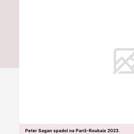
Paríž-Roubai
zabolí aj vás
Jazdec stajne TotalEnergies sa po 
ho ošetrovať.
Peter Sagan spadol na Paríž-Roubaix 2023.