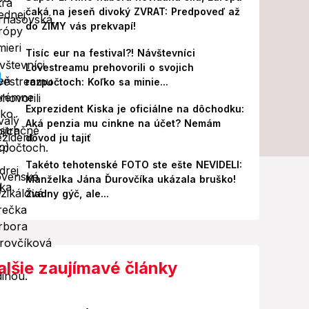
čaká na jeseň divoký ZVRAT: Predpoveď až
do ZIMY vás prekvapí!
Tisíc eur na festival?! Návštevníci
Lovestreamu prehovorili o svojich
rozpočtoch: Koľko sa minie...
Exprezident Kiska je oficiálne na dôchodku:
Aká penzia mu cinkne na účet? Nemám
dôvod ju tajiť
Takéto tehotenské FOTO ste ešte NEVIDELI:
Manželka Jána Ďurovčíka ukázala bruško!
Žiadny gýč, ale...
alšie zaujímavé články
Foto