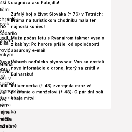
diagnóza ako Patejdla!
Zúfalý boj o život Slováka († 76) v Tatrách:
Dráma na turistickom chodníku mala ten
najhorší koniec!
Muža počas letu s Ryanairom takmer vysalo
z kabíny: Po horore prišiel od spoločnosti
absurdný e-mail!
Výbuch neďaleko plynovodu: Von sa dostali
nové informácie o drone, ktorý sa zrútil v
Bulharsku!
Influencerka († 43) zverejnila mrazivé
priznanie o manželovi († 48): O pár dní boli
obaja mŕtvi!