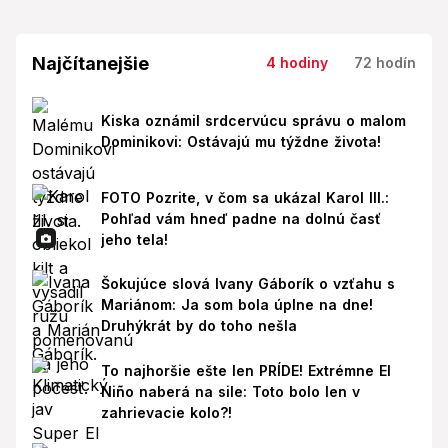
Najčítanejšie
4 hodiny
72 hodín
Kiska oznámil srdcervúcu správu o malom
Dominikovi: Ostávajú mu týždne života!
FOTO Pozrite, v čom sa ukázal Karol III.:
Pohľad vám hneď padne na dolnú časť
jeho tela!
Šokujúce slová Ivany Gáborík o vzťahu s
Mariánom: Ja som bola úplne na dne!
Druhýkrát by do toho nešla
To najhoršie ešte len PRÍDE! Extrémne El
Niño naberá na sile: Toto bolo len v
zahrievacie kolo?!