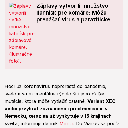
Záplavy vytvorili množstvo
liahnísk pre komáre: Môžu
prenášať vírus a parazitické
červy!
Hoci už koronavírus neprerastá do pandémie,
svetom sa momentálne rýchlo šíri jeho ďalšia
mutácia, ktorá môže vytlačiť ostatné.
Variant XEC
vedci prvýkrát zaznamenali pred mesiacmi v
Nemecku, teraz sa už vyskytuje v 15 krajinách
sveta
, informuje denník
Mirror
. Do Vianoc sa podľa