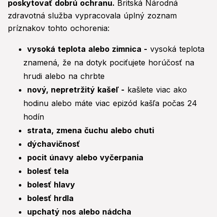
poskytovať dobrú ochranu.
Britská Národná
zdravotná služba vypracovala úplný zoznam
príznakov tohto ochorenia:
vysoká teplota alebo zimnica -
vysoká teplota
znamená, že na dotyk pociťujete horúčosť na
hrudi alebo na chrbte
nový, nepretržitý kašeľ -
kašlete viac ako
hodinu alebo máte viac epizód kašľa počas 24
hodín
strata, zmena čuchu alebo chuti
dýchavičnosť
pocit únavy alebo vyčerpania
bolesť tela
bolesť hlavy
bolesť hrdla
upchatý nos alebo nádcha