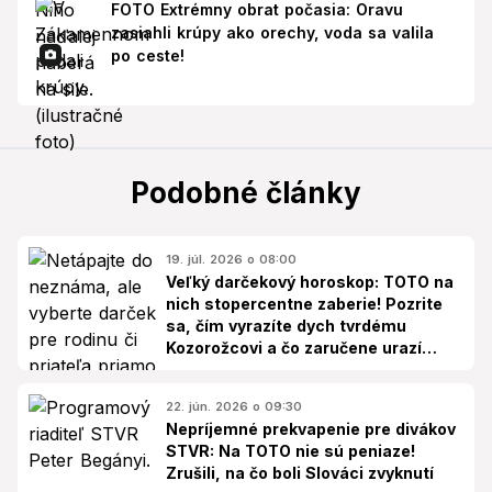
FOTO Extrémny obrat počasia: Oravu
zasiahli krúpy ako orechy, voda sa valila
po ceste!
Podobné články
19. júl. 2026 o 08:00
Veľký darčekový horoskop: TOTO na
nich stopercentne zaberie! Pozrite
sa, čím vyrazíte dych tvrdému
Kozorožcovi a čo zaručene urazí
hrdého Leva
22. jún. 2026 o 09:30
Nepríjemné prekvapenie pre divákov
STVR: Na TOTO nie sú peniaze!
Zrušili, na čo boli Slováci zvyknutí