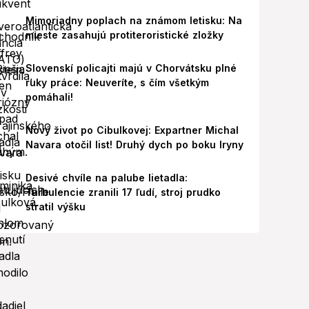
Mimoriadny poplach na známom letisku: Na
mieste zasahujú protiteroristické zložky
Slovenskí policajti majú v Chorvátsku plné
ruky práce: Neuveríte, s čím všetkým
pomáhali!
Nový život po Cibulkovej: Expartner Michal
Navara otočil list! Druhý dych po boku Iryny
Desivé chvíle na palube lietadla:
Turbulencie zranili 17 ľudí, stroj prudko
stratil výšku