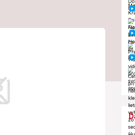
pravu: Vlaky po
odinách znova
a niektoré boli aj odrieknuté.
Ď