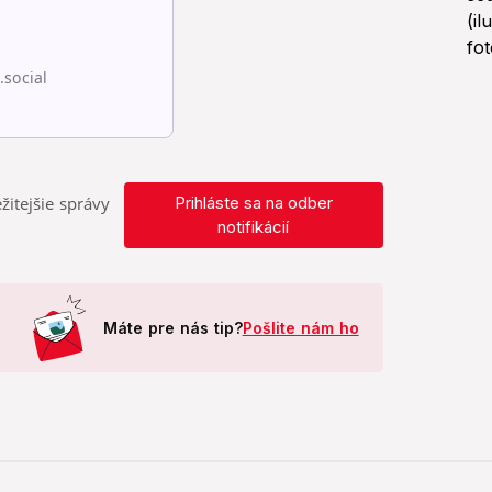
žitejšie správy
Prihláste sa na odber
notifikácií
Máte pre nás tip?
Pošlite nám ho