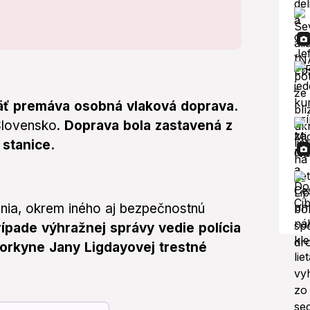
äť premáva osobná vlaková doprava.
Slovensko.
Doprava bola zastavená z
stanice.
enia, okrem iného aj bezpečnostnú
ípade výhražnej správy vedie polícia
vorkyne Jany Ligdayovej trestné