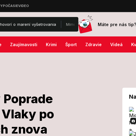
Máte pre nás tip
o marení vyšetrovania
Mimoriadny poplach na známom letisku: Na mi
e
Zaujímavosti
Krimi
Šport
Zdravie
Videá
Kv
 Poprade
Na
 Vlaky po
omba v Poprade
ch znova