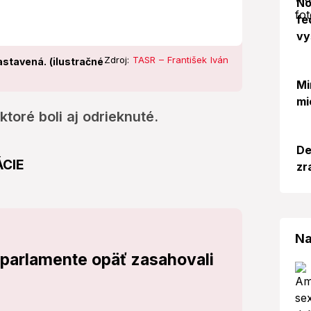
No
fe
vy
Zdroj:
TASR – František Iván
astavená. (ilustračné
Mi
mi
ktoré boli aj odrieknuté.
De
ÁCIE
zr
Na
 parlamente opäť zasahovali