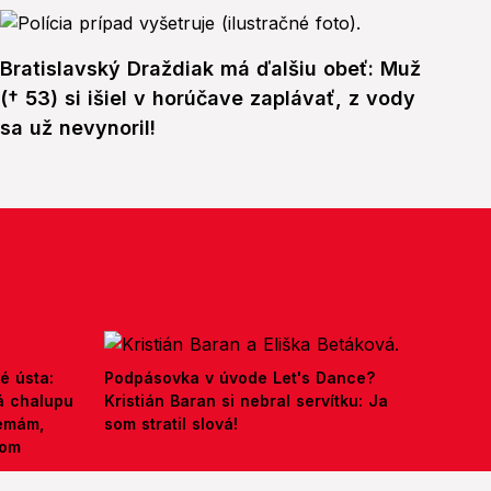
Bratislavský Draždiak má ďalšiu obeť: Muž
(† 53) si išiel v horúčave zaplávať, z vody
sa už nevynoril!
é ústa:
Podpásovka v úvode Let's Dance?
á chalupu
Kristián Baran si nebral servítku: Ja
nemám,
som stratil slová!
kom