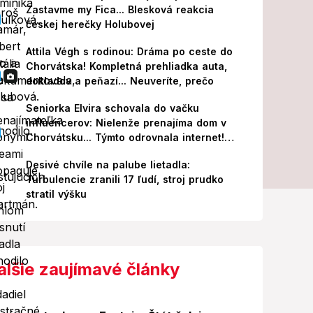
Zastavme my Fica... Blesková reakcia
českej herečky Holubovej
Attila Végh s rodinou: Dráma po ceste do
Chorvátska! Kompletná prehliadka auta,
dokladov a peňazí... Neuveríte, prečo
Seniorka Elvira schovala do vačku
influencerov: Nielenže prenajíma dom v
Chorvátsku... Týmto odrovnala internet!
VIDEO
Desivé chvíle na palube lietadla:
Turbulencie zranili 17 ľudí, stroj prudko
stratil výšku
alšie zaujímavé články