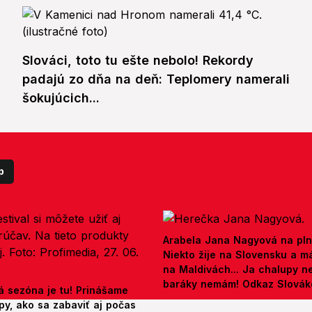
Slováci, toto tu ešte nebolo! Rekordy
padajú zo dňa na deň: Teplomery namerali
šokujúcich...
p
Arabela Jana Nagyová na pln
Niekto žije na Slovensku a m
na Maldivách... Ja chalupy 
baráky nemám! Odkaz Slová
á sezóna je tu! Prinášame
py, ako sa zabaviť aj počas