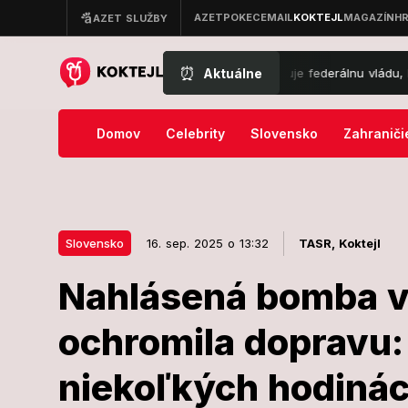
⏰
Aktuálne
Nový zvrat v kauze Epstein: Štát žaluje federálnu vládu, hovorí 
Domov
Celebrity
Slovensko
Zahraniči
Slovensko
16. sep. 2025 o 13:32
TASR,
Koktejl
Nahlásená bomba v
16. sep. 2025 o 13:32
Slovensko
ochromila dopravu:
Nahlásená b
niekoľkých hodiná