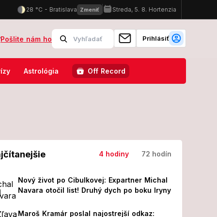
Prihlásiť
?
Pošlite nám ho
este zasahujú protiteroristické zložky
Slovenskí policajti majú 
ízy
Astrológia
Off Record
jčítanejšie
4 hodiny
72 hodín
Nový život po Cibulkovej: Expartner Michal
Navara otočil list! Druhý dych po boku Iryny
Maroš Kramár poslal najostrejší odkaz: