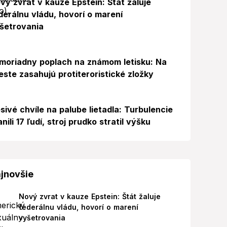
vý zvrat v kauze Epstein: Štát žaluje
derálnu vládu, hovorí o marení
šetrovania
Foto
moriadny poplach na známom letisku: Na
este zasahujú protiteroristické zložky
sivé chvíle na palube lietadla: Turbulencie
anili 17 ľudí, stroj prudko stratil výšku
jnovšie
Nový zvrat v kauze Epstein: Štát žaluje
federálnu vládu, hovorí o marení
vyšetrovania