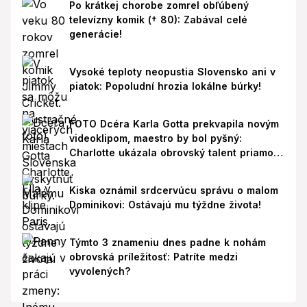
Po krátkej chorobe zomrel obľúbený
televízny komik († 80): Zabával celé
generácie!
Vysoké teploty neopustia Slovensko ani v
piatok: Popoludní hrozia lokálne búrky!
FOTO Dcéra Karla Gotta prekvapila novým
videoklipom, maestro by bol pyšný:
Charlotte ukázala obrovský talent priamo v
Paríži!
Kiska oznámil srdcervúcu správu o malom
Dominikovi: Ostávajú mu týždne života!
Týmto 3 znameniu dnes padne k nohám
obrovská príležitosť: Patríte medzi
vyvolených?