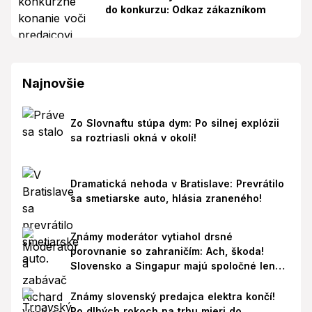
do konkurzu: Odkaz zákazníkom
Najnovšie
Zo Slovnaftu stúpa dym: Po silnej explózii
sa roztriasli okná v okolí!
Dramatická nehoda v Bratislave: Prevrátilo
sa smetiarske auto, hlásia zraneného!
Známy moderátor vytiahol drsné
porovnanie so zahraničím: Ach, škoda!
Slovensko a Singapur majú spoločné len
jedno
Známy slovenský predajca elektra končí!
Po dlhých rokoch na trhu mieri do