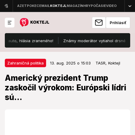
Prihlásiť
uto, hlásia zraneného!
Známy moderátor vytiahol drsné porovnani
13. aug. 2025 o 15:03
Zahraničná politika
Zahraničná politika
13. aug. 2025 o 15:03
TASR,
Koktejl
Americký prezident Trump
Americký prezident Trump
zaskočil výrokom: Európski lídri
zaskočil výrokom: Európski lídri
sú...
sú...
Očakáva sa, že videokonferencia sa uskutoční v
stredu.