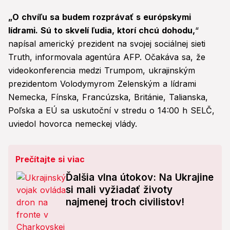
„O chvíľu sa budem rozprávať s európskymi
lídrami. Sú to skvelí ľudia, ktorí chcú dohodu,
“
napísal americký prezident na svojej sociálnej sieti
Truth, informovala agentúra AFP. Očakáva sa, že
videokonferencia medzi Trumpom, ukrajinským
prezidentom Volodymyrom Zelenským a lídrami
Nemecka, Fínska, Francúzska, Británie, Talianska,
Poľska a EÚ sa uskutoční v stredu o 14:00 h SELČ,
uviedol hovorca nemeckej vlády.
Prečítajte si viac
Ďalšia vlna útokov: Na Ukrajine
si mali vyžiadať životy
najmenej troch civilistov!