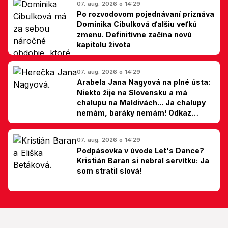
07. aug. 2026 o 14:29
Po rozvodovom pojednávaní priznáva
Dominika Cibulková ďalšiu veľkú
zmenu. Definitívne začína novú
kapitolu života
07. aug. 2026 o 14:29
Arabela Jana Nagyová na plné ústa:
Niekto žije na Slovensku a má
chalupu na Maldivách... Ja chalupy
nemám, baráky nemám! Odkaz
Slovákom
07. aug. 2026 o 14:29
Podpásovka v úvode Let's Dance?
Kristián Baran si nebral servítku: Ja
som stratil slová!