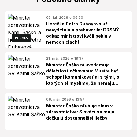
03. júl. 2026 o 06:30
Herečka Petra Dubayová už
nevydržala a prehovorila: DRSNÝ
odkaz ministrovi kvôli peklu v
Foto
nemocniciach!
21. máj. 2026 o 19:37
Minister Šaško si uvedomuje
dôležitosť očkovania: Musíte byť
schopní komunikovať aj s tými, o
ktorých si myslíme, že nemajú
pravdu
06. máj. 2026 o 13:57
Minister Šaško sľubuje zlom v
zdravotníctve: Slováci sa majú
dočkajú dostupnejšej liečby