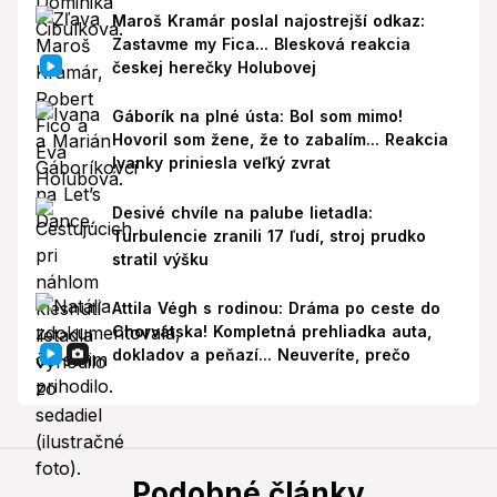
Maroš Kramár poslal najostrejší odkaz:
Zastavme my Fica... Blesková reakcia
českej herečky Holubovej
Gáborík na plné ústa: Bol som mimo!
Hovoril som žene, že to zabalím... Reakcia
Ivanky priniesla veľký zvrat
Desivé chvíle na palube lietadla:
Turbulencie zranili 17 ľudí, stroj prudko
stratil výšku
Attila Végh s rodinou: Dráma po ceste do
Chorvátska! Kompletná prehliadka auta,
dokladov a peňazí... Neuveríte, prečo
Podobné články