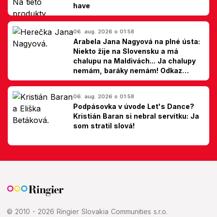
have
06. aug. 2026 o 01:58
Arabela Jana Nagyová na plné ústa:
Niekto žije na Slovensku a má
chalupu na Maldivách... Ja chalupy
nemám, baráky nemám! Odkaz
Slovákom
06. aug. 2026 o 01:58
Podpásovka v úvode Let's Dance?
Kristián Baran si nebral servítku: Ja
som stratil slová!
© 2010 - 2026 Ringier Slovakia Communities s.r.o.