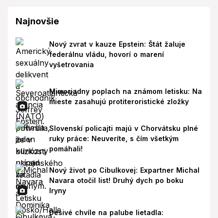
Najnovšie
Nový zvrat v kauze Epstein: Štát žaluje
federálnu vládu, hovorí o marení
vyšetrovania
Mimoriadny poplach na známom letisku: Na
mieste zasahujú protiteroristické zložky
Slovenskí policajti majú v Chorvátsku plné
ruky práce: Neuveríte, s čím všetkým
pomáhali!
Nový život po Cibulkovej: Expartner Michal
Navara otočil list! Druhý dych po boku
Iryny
Desivé chvíle na palube lietadla: