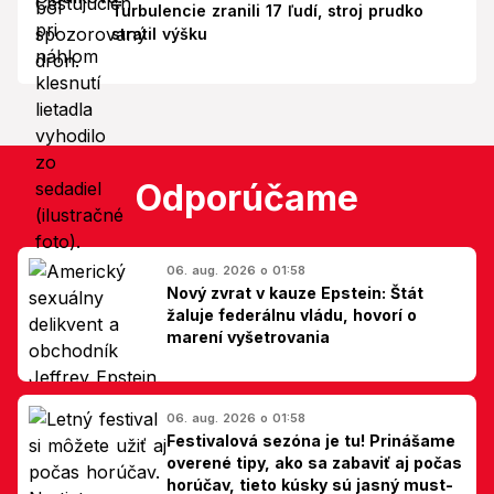
Turbulencie zranili 17 ľudí, stroj prudko
stratil výšku
Odporúčame
06. aug. 2026 o 01:58
Nový zvrat v kauze Epstein: Štát
žaluje federálnu vládu, hovorí o
marení vyšetrovania
06. aug. 2026 o 01:58
Festivalová sezóna je tu! Prinášame
overené tipy, ako sa zabaviť aj počas
horúčav, tieto kúsky sú jasný must-