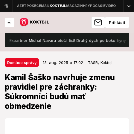
Prihlásiť
 Expartner Michal Navara otočil list! Druhý dych po boku Iryny
Des
13. aug. 2025 o 17:02
Domáce správy
Domáce správy
13. aug. 2025 o 17:02
TASR,
Koktejl
Kamil Šaško navrhuje zmenu
Kamil Šaško navrhuje zmenu
pravidiel pre záchranky:
pravidiel pre záchranky:
Súkromníci budú mať obmedzenie
Súkromníci budú mať
Minister zdôrazňuje potrebu transparentného
obmedzenie
obstarávania.