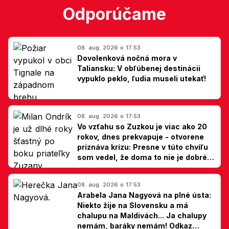
Odporúčame
08. aug. 2026 o 17:53
Dovolenková nočná mora v
Taliansku: V obľúbenej destinácii
vypuklo peklo, ľudia museli utekať!
08. aug. 2026 o 17:53
Vo vzťahu so Zuzkou je viac ako 20
rokov, dnes prekvapuje - otvorene
priznáva krízu: Presne v túto chvíľu
som vedel, že doma to nie je dobré,
hovorí Milan Ondrík
08. aug. 2026 o 17:53
Arabela Jana Nagyová na plné ústa:
Niekto žije na Slovensku a má
chalupu na Maldivách... Ja chalupy
nemám, baráky nemám! Odkaz