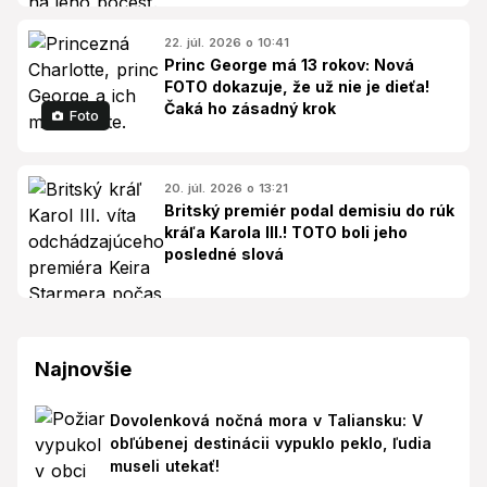
22. júl. 2026 o 10:41
Princ George má 13 rokov: Nová
FOTO dokazuje, že už nie je dieťa!
Čaká ho zásadný krok
Foto
20. júl. 2026 o 13:21
Britský premiér podal demisiu do rúk
kráľa Karola III.! TOTO boli jeho
posledné slová
Najnovšie
Dovolenková nočná mora v Taliansku: V
obľúbenej destinácii vypuklo peklo, ľudia
museli utekať!