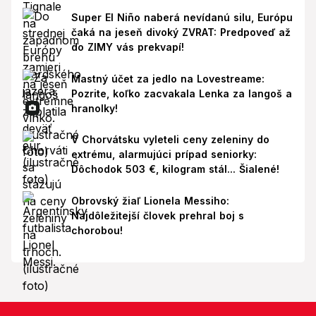
Super El Niño naberá nevídanú silu, Európu
čaká na jeseň divoký ZVRAT: Predpoveď až
do ZIMY vás prekvapí!
Mastný účet za jedlo na Lovestreame:
Pozrite, koľko zacvakala Lenka za langoš a
hranolky!
V Chorvátsku vyleteli ceny zeleniny do
extrému, alarmujúci prípad seniorky:
Dôchodok 503 €, kilogram stál... Šialené!
Obrovský žiaľ Lionela Messiho:
Najdôležitejší človek prehral boj s
chorobou!