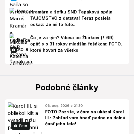
Kramára a šéfku SND Ťapákovú spája
TAJOMSTVO z detstva! Teraz posiela
odkaz: Je mi to ľúto...
Čo je za tým? Vdova po Žbirkovi († 69)
opäť s o 31 rokov mladším fešákom: FOTO,
ktoré hovorí za všetko!
Podobné články
06. aug. 2026 o 21:30
FOTO Pozrite, v čom sa ukázal Karol
III.: Pohľad vám hneď padne na dolnú
časť jeho tela!
Foto