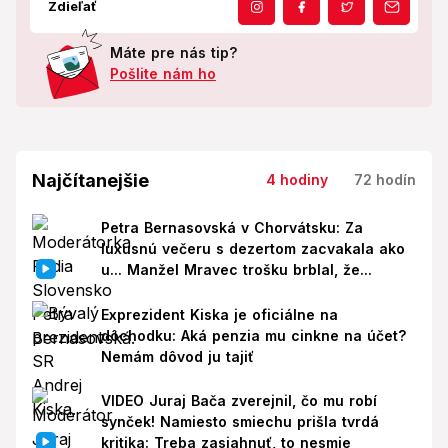
Zdieľať
Máte pre nás tip?
Pošlite nám ho
Najčítanejšie
4 hodiny
72 hodín
Petra Bernasovská v Chorvátsku: Za
luxusnú večeru s dezertom zacvakala ako
u... Manžel Mravec trošku brblal, že...
Exprezident Kiska je oficiálne na
dôchodku: Aká penzia mu cinkne na účet?
Nemám dôvod ju tajiť
VIDEO Juraj Bača zverejnil, čo mu robí
synček! Namiesto smiechu prišla tvrdá
kritika: Treba zasiahnuť, to nesmie