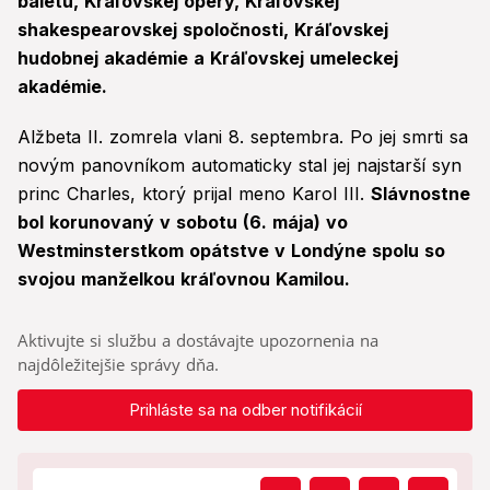
baletu, Kráľovskej opery, Kráľovskej
shakespearovskej spoločnosti, Kráľovskej
hudobnej akadémie a Kráľovskej umeleckej
akadémie.
Alžbeta II. zomrela vlani 8. septembra. Po jej smrti sa
novým panovníkom automaticky stal jej najstarší syn
princ Charles, ktorý prijal meno Karol III.
Slávnostne
bol korunovaný v sobotu (6. mája) vo
Westminsterstkom opátstve v Londýne spolu so
svojou manželkou kráľovnou Kamilou.
Aktivujte si službu a dostávajte upozornenia na
najdôležitejšie správy dňa.
Prihláste sa na odber notifikácií