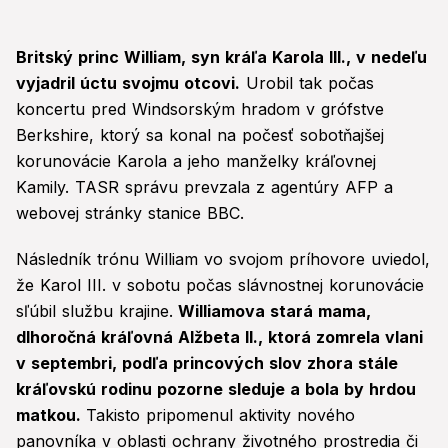
Britský princ William, syn kráľa Karola III., v nedeľu
vyjadril úctu svojmu otcovi.
Urobil tak počas
koncertu pred Windsorským hradom v grófstve
Berkshire, ktorý sa konal na počesť sobotňajšej
korunovácie Karola a jeho manželky kráľovnej
Kamily. TASR správu prevzala z agentúry AFP a
webovej stránky stanice BBC.
Následník trónu William vo svojom príhovore uviedol,
že Karol III. v sobotu počas slávnostnej korunovácie
sľúbil službu krajine.
Williamova stará mama,
dlhoročná kráľovná Alžbeta II., ktorá zomrela vlani
v septembri, podľa princových slov zhora stále
kráľovskú rodinu pozorne sleduje a bola by hrdou
matkou.
Takisto pripomenul aktivity nového
panovníka v oblasti ochrany životného prostredia či