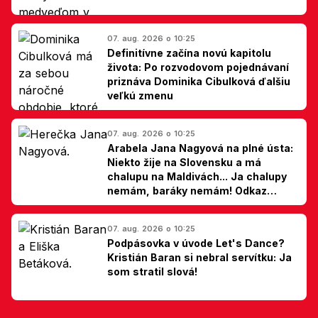
07. aug. 2026 o 10:25
Definitívne začína novú kapitolu
života: Po rozvodovom pojednávaní
priznáva Dominika Cibulková ďalšiu
veľkú zmenu
07. aug. 2026 o 10:25
Arabela Jana Nagyová na plné ústa:
Niekto žije na Slovensku a má
chalupu na Maldivách... Ja chalupy
nemám, baráky nemám! Odkaz
Slovákom
07. aug. 2026 o 10:25
Podpásovka v úvode Let's Dance?
Kristián Baran si nebral servítku: Ja
som stratil slová!