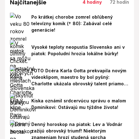
Najčítanejšie
4 hodiny
72 hodín
Po krátkej chorobe zomrel obľúbený
televízny komik († 80): Zabával celé
generácie!
Vysoké teploty neopustia Slovensko ani v
piatok: Popoludní hrozia lokálne búrky!
FOTO Dcéra Karla Gotta prekvapila novým
videoklipom, maestro by bol pyšný:
Charlotte ukázala obrovský talent priamo v
Paríži!
Kiska oznámil srdcervúcu správu o malom
Dominikovi: Ostávajú mu týždne života!
Denný horoskop na piatok: Lev a Vodnár
zažijú obrovský triumf! Niektorým
znameniam hrozí studená sprcha