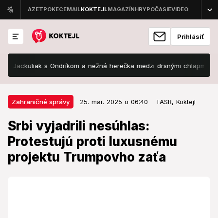
Prihlásiť
kuliak s Ondríkom a nežná herečka medzi drsnými chlapmi!
Čo ro
25. mar. 2025 o 06:40
Zahraničné správy
Zahraničné správy
25. mar. 2025 o 06:40
TASR,
Koktejl
Srbi vyjadrili nesúhlas: Protestujú
Srbi vyjadrili nesúhlas:
proti luxusnému projektu
Protestujú proti luxusnému
Trumpovho zaťa
projektu Trumpovho zaťa
Komplex má mať hodnotu 500 miliónov dolárov.