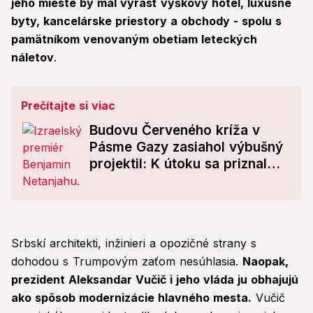
jeho mieste by mal vyrásť výškový hotel, luxusné
byty, kancelárske priestory a obchody - spolu s
pamätníkom venovaným obetiam leteckých
náletov
.
Prečítajte si viac
Budovu Červeného kríža v
Pásme Gazy zasiahol výbušný
projektil: K útoku sa priznal
Izrael!
Srbskí architekti, inžinieri a opozičné strany s
dohodou s Trumpovým zaťom nesúhlasia.
Naopak,
prezident Aleksandar Vučič i jeho vláda ju obhajujú
ako spôsob modernizácie hlavného mesta.
Vučič