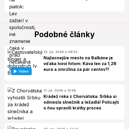
Podobné články
25. júl. 2026 o 08:52
Najlacnejšie mesto na Balkáne je
vďaka Ivovi hitom: Káva len za 1,28
eura a zmrzlina za pár centov?!
Video
17. júl. 2026 o 13:56
Krádež roka z Chorvátska: Srbka si
odniesla slnečník a ležadlá! Policajti
s ňou spravili krátky proces
20. jún. 2026 o 12:24