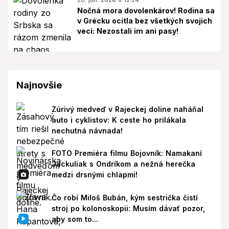
Nočná mora dovolenkárov! Rodina sa
v Grécku ocitla bez všetkých svojich
vecí: Nezostali im ani pasy!
Najnovšie
Zúrivý medveď v Rajeckej doline naháňal
auto i cyklistov: K ceste ho prilákala
nechutná návnada!
FOTO Premiéra filmu Bojovník: Namakaní
Jackuliak s Ondríkom a nežná herečka
medzi drsnými chlapmi!
Čo robí Miloš Bubán, kým sestrička čistí
stroj po kolonoskopii: Musím dávať pozor,
aby som to...