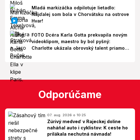
Mladá markizáčka odpilotuje lietadlo:
Najďalej som bola v Chorvátsku na ostrove
Hvar!
FOTO Dcéra Karla Gotta prekvapila novým
videoklipom, maestro by bol pyšný:
Charlotte ukázala obrovský talent priamo v
Paríži!
Odporúčame
07. aug. 2026 o 10:25
Zúrivý medveď v Rajeckej doline
naháňal auto i cyklistov: K ceste ho
prilákala nechutná návnada!