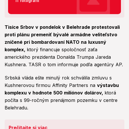
11 fotografií
Tisíce Srbov v pondelok v Belehrade protestovali
proti plánu premeniť bývalé armádne veliteľstvo
zničené pri bombardovaní NATO na luxusný
komplex,
ktorý financuje spoločnosť zaťa
amerického prezidenta Donalda Trumpa Jareda
Kushnera. TASR o tom informuje podľa agentúry AP.
Srbská vláda ešte minulý rok schválila zmluvu s
Kushnerovou firmou Affinity Partners na
výstavbu
komplexu v hodnote 500 miliónov dolárov,
ktorá
počíta s 99-ročným prenájmom pozemku v centre
Belehradu.
Prečítajte si viac