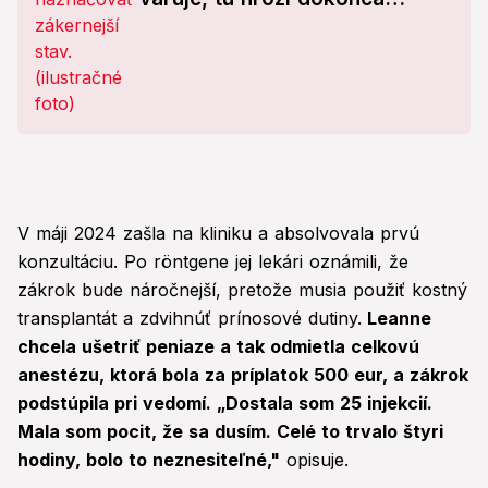
mŕtvica!
V máji 2024 zašla na kliniku a absolvovala prvú
konzultáciu. Po röntgene jej lekári oznámili, že
zákrok bude náročnejší, pretože musia použiť kostný
transplantát a zdvihnúť prínosové dutiny.
Leanne
chcela ušetriť peniaze a tak odmietla celkovú
anestézu, ktorá bola za príplatok 500 eur, a zákrok
podstúpila pri vedomí. „Dostala som 25 injekcií.
Mala som pocit, že sa dusím. Celé to trvalo štyri
hodiny, bolo to neznesiteľné,"
opisuje.