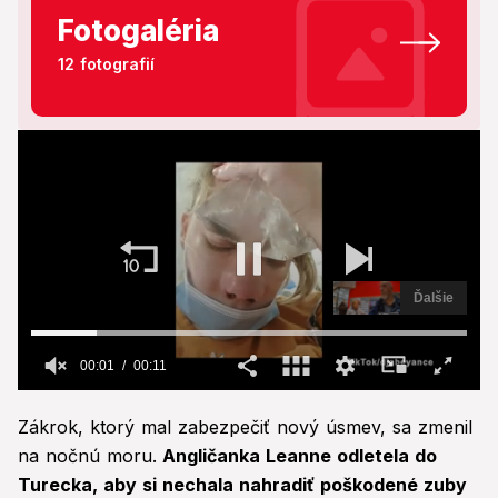
Fotogaléria
12 fotografií
Ďalšie
00:02
00:11
0
seconds
Zákrok, ktorý mal zabezpečiť nový úsmev, sa zmenil
of
11
na nočnú moru.
Angličanka Leanne odletela do
seconds
Turecka, aby si nechala nahradiť poškodené zuby