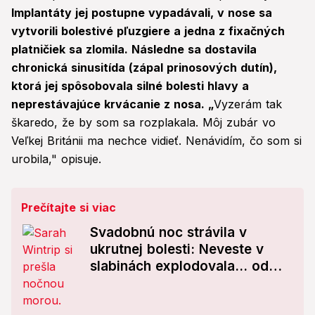
Implantáty jej postupne vypadávali, v nose sa
vytvorili bolestivé pľuzgiere a jedna z fixačných
platničiek sa zlomila. Následne sa dostavila
chronická sinusitída (zápal prinosových dutín),
ktorá jej spôsobovala silné bolesti hlavy a
neprestávajúce krvácanie z nosa. „
Vyzerám tak
škaredo, že by som sa rozplakala. Môj zubár vo
Veľkej Británii ma nechce vidieť. Nenávidím, čo som si
urobila," opisuje.
Prečítajte si viac
Svadobnú noc strávila v
ukrutnej bolesti: Neveste v
slabinách explodovala... od
smrti ju delili hodiny!