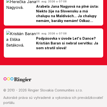
08. aug. 2026 o 07:08
Arabela Jana Nagyová na plné ústa:
Niekto žije na Slovensku a má
chalupu na Maldivách... Ja chalupy
nemám, baráky nemám! Odkaz
Slovákom
08. aug. 2026 o 07:08
Podpásovka v úvode Let's Dance?
Kristián Baran si nebral servítku: Ja
som stratil slová!
© 2010 - 2026 Ringier Slovakia Communities s.r.o.
Autorské práva sú vyhradené a vykonáva ich prevádzkovateľ
portálu.