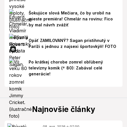
Šokujúce slová Mečiara, čo by urobil na
mieste premiéra! Chmelár na rovinu: Fico
by mal návrh zvážiť
Opäť ZAMILOVANÝ? Sagan pristihnutý v
Paríži s jednou z najsexi športovkýň! FOTO
Po krátkej chorobe zomrel obľúbený
televízny komik († 80): Zabával celé
generácie!
Najnovšie články
08. aug. 2026 o 07:00