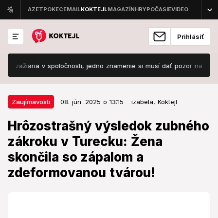
Prihlásiť
žiaria v spoločnosti, jedno znamenie si musí dať pozor na skryté napä
08. jún. 2025 o 13:15
Zaujímavosti
Zaujímavosti
08. jún. 2025 o 13:15
izabela,
Koktejl
Hrôzostrašný výsledok zubného
Hrôzostrašný výsledok zubného
zákroku v Turecku: Žena skončila
zákroku v Turecku: Žena
so zápalom a zdeformovanou
skončila so zápalom a
tvárou!
zdeformovanou tvárou!
Dvojnásobná mama sa ocitla v nočnej more. Zábery
nie sú vhodné pre citlivé povahy.