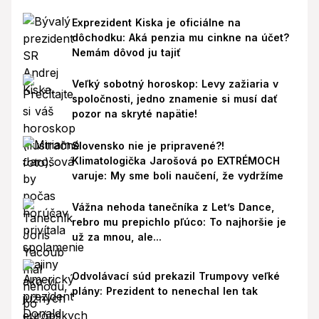
Exprezident Kiska je oficiálne na
dôchodku: Aká penzia mu cinkne na účet?
Nemám dôvod ju tajiť
Veľký sobotný horoskop: Levy zažiaria v
spoločnosti, jedno znamenie si musí dať
pozor na skryté napätie!
Slovensko nie je pripravené?!
Klimatologička Jarošová po EXTRÉMOCH
varuje: My sme boli naučení, že vydržíme
Vážna nehoda tanečníka z Let’s Dance,
rebro mu prepichlo pľúco: To najhoršie je
už za mnou, ale...
Odvolávací súd prekazil Trumpovy veľké
plány: Prezident to nenechal len tak