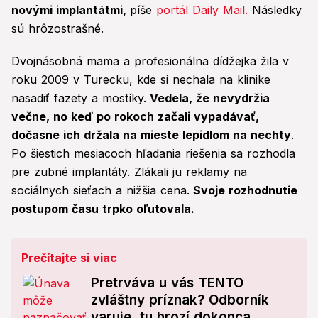
novými implantátmi,
píše
portál Daily Mail.
Následky
sú hrôzostrašné.
Dvojnásobná mama a profesionálna dídžejka žila v
roku 2009 v Turecku, kde si nechala na klinike
nasadiť fazety a mostíky.
Vedela, že nevydržia
večne, no keď po rokoch začali vypadávať,
dočasne ich držala na mieste lepidlom na nechty
.
Po šiestich mesiacoch hľadania riešenia sa rozhodla
pre zubné implantáty. Zlákali ju reklamy na
sociálnych sieťach a nižšia cena.
Svoje rozhodnutie
postupom času trpko oľutovala.
Prečítajte si viac
Pretrváva u vás TENTO
zvláštny príznak? Odborník
varuje, tu hrozí dokonca